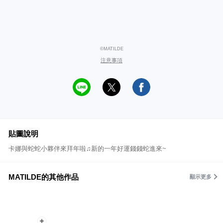
©MATILDE
注意事項
貼圖說明
卡娜與蛇蛇小夥伴來拜年啦♫新的一年好運錢錢蛇進來~
MATILDE的其他作品
顯示更多