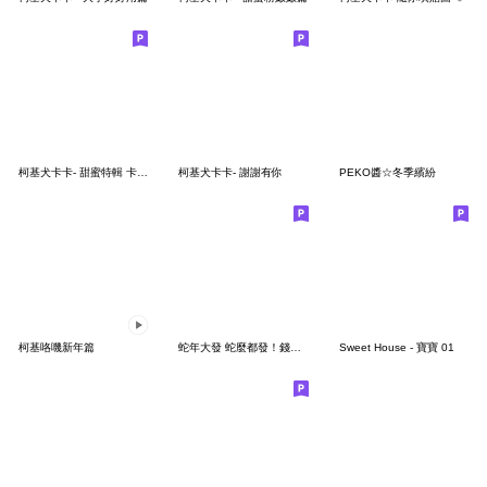
柯基犬卡卡- 甜蜜特輯 卡卡篇
柯基犬卡卡- 謝謝有你
PEKO醬☆冬季繽紛
柯基咯嘰新年篇
蛇年大發 蛇麼都發！錢錢蛇進來
Sweet House - 寶寶 01