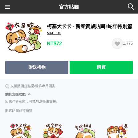
官方貼圖
柯基犬卡卡 - 新春賀歲貼圖♪蛇年特別篇
MATILDE
NT$72
1,775
贈送禮物
購買
支援貼圖拼貼樂/裝飾專用圖案
關於支援功能
因應作者意願，可能無法提供支援。
點選貼圖即可預覽