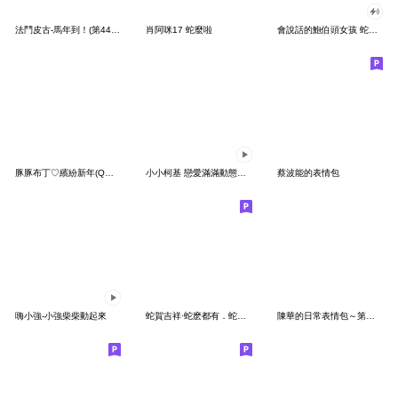
法鬥皮古-馬年到！(第44彈)
肖阿咪17 蛇麼啦
會說話的鮑伯頭女孩 蛇年貼圖
豚豚布丁♡繽紛新年(Q水豚開運篇)
小小柯基 戀愛滿滿動態貼圖
蔡波能的表情包
嗨小強-小強柴柴動起來
蛇賀吉祥·蛇麽都有．蛇年平安
陳華的日常表情包～第一彈