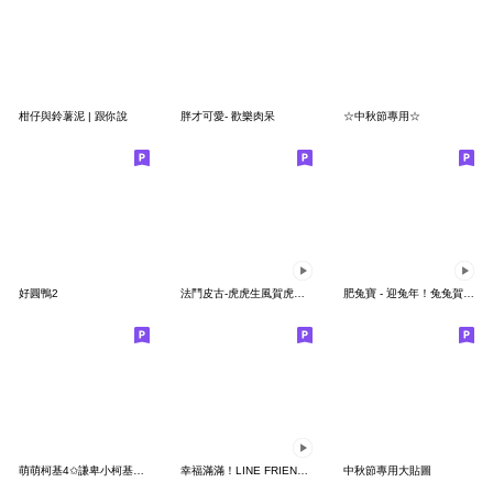
柑仔與鈴薯泥 | 跟你說
胖才可愛- 歡樂肉呆
☆中秋節專用☆
好圓鴨2
法鬥皮古-虎虎生風賀虎年(第23彈)
肥兔寶 - 迎兔年！兔兔賀新春
萌萌柯基4✩謙卑小柯基知道錯了✩
幸福滿滿！LINE FRIENDS的冬天
中秋節專用大貼圖