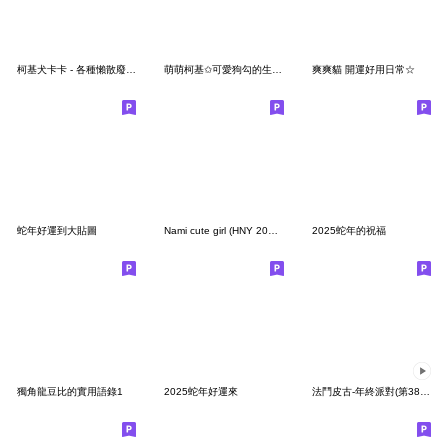
柯基犬卡卡 - 各種懶散廢廢篇
萌萌柯基✩可愛狗勾的生活日常✩
爽爽貓 開運好用日常☆
蛇年好運到大貼圖
Nami cute girl (HNY 2025) TW
2025蛇年的祝福
獨角龍豆比的實用語錄1
2025蛇年好運來
法鬥皮古-年終派對(第38彈)