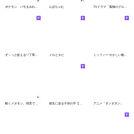
ポケモン パモまみれスタンプ
んぽちゃむ
TVドラマ「孤独のグルメ」
ず～っと使える♡丁寧な敬語お辞儀スタンプ
メロとタビ
ミッフィー やさしい敬語スタンプ
動くメタモン。得意でも苦手でもへんしん！
彼女に送る子供の字【カップル・彼氏】
アニメ「ダンダダン」