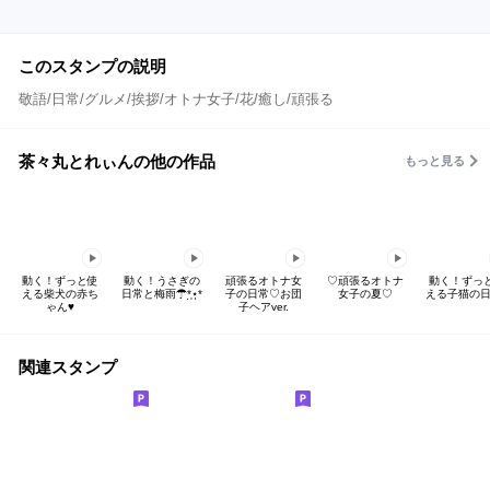
このスタンプの説明
敬語/日常/グルメ/挨拶/オトナ女子/花/癒し/頑張る
茶々丸とれぃんの他の作品
もっと見る
動く！ずっと使
動く！うさぎの
頑張るオトナ女
♡頑張るオトナ
動く！ずっ
える柴犬の赤ち
日常と梅雨☂︎*̣̩⋆̩*
子の日常♡お団
女子の夏♡
える子猫の日
ゃん♥
子ヘアver.
関連スタンプ