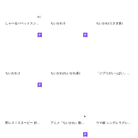
しゃべるパペットスンスン（GOOD）
ちいかわ５
ちいかわ(うさぎ多)
ちいかわ２
ちいかわ(ちいかわ多)
「ジブリがいっぱい」スタンプ
即レス！スヌーピー 好印象な長文スタンプ
アニメ『ちいかわ』動くLINEスタンプ vol.1
ウマ娘 シンデレラグレイ かんたんオグリ