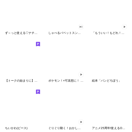
ず～っと使える♡ナチュラルガール
しゃべるパペットスンスン（HAPPY）
「もういい！もどれ！ピカチュウ！」
【トークの始まりに】ゆるカワ♪スヌーピー
ポケモン！×可哀想に！ ムチっとスタンプ
絵本「パンどろぼう」
ちいかわ(ピース)
ぐりぐり動く！おかしなポケモンスタンプ
アニメ25周年!使えるONE PIECEスタンプ