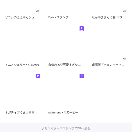
ザコシのええやんシューシュースタンプ
Dyticaスタンプ
なかやまきんに君 パワー!!スタンプ
トムとジェリー×くまみね
心伝わる♡可愛すぎない大人の長文スタンプ
劇場版『チェンソーマン レゼ篇』
ネガティブくま１００％ 憂鬱な一日
sakumaru×スヌーピー
クリエイターズスタンプ TOPへ戻る