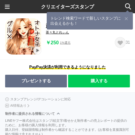
クリエイターズスタンプ
トレンド検索ワードで新しいスタンプに
出会えるかも！
頑張るオトナ女子のグルメ♡
茶々丸とれぃん
￥250
31
1%還元
PayPay決済が利用できるようになりました
プレゼントする
購入する
スタンプアレンジ/デコレーションに対応
AI情報あり
制作者に提供される情報について
LINEヤフー株式会社はスタンプ/絵文字/着せかえ制作者への売上レポートの提供の
ために、お客様の購入情報を利用します。
購入日付、登録国情報は制作者から確認することができます。(お客様を直接識別可
能な情報は含まれません)