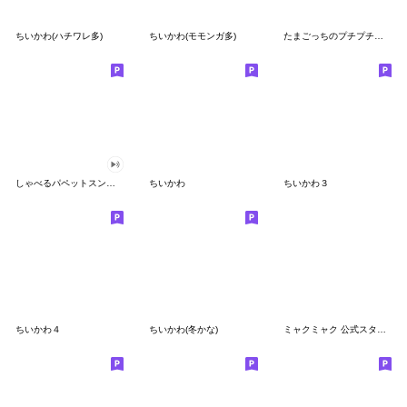
ちいかわ(ハチワレ多)
ちいかわ(モモンガ多)
たまごっちのプチプチおみせっち
しゃべるパペットスンスン
ちいかわ
ちいかわ３
ちいかわ４
ちいかわ(冬かな)
ミャクミャク 公式スタンプ第２弾