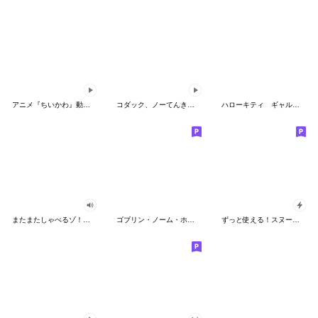
アニメ『ちいかわ』動くLINEスタンプ vol.2
コダック、ノーてんきに悩み中！
ハローキティ ギャルバイブス♡
またまたしゃべるゾ！クレヨンしんちゃん
ゴブリン・ノーム・ホーン
ずっと使える！スヌーピーのグリーティング