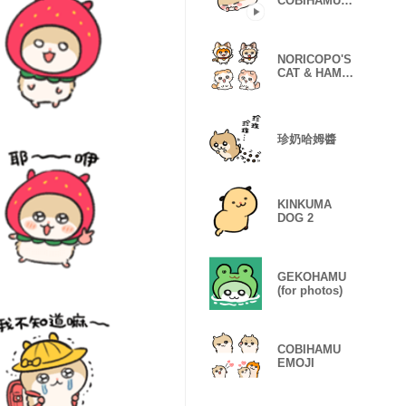
COBIHAMU
(LOVE)
NORICOPO'S
CAT & HAMU-
chan (emoji)
珍奶哈姆醬
KINKUMA
DOG 2
GEKOHAMU
(for photos)
COBIHAMU
EMOJI