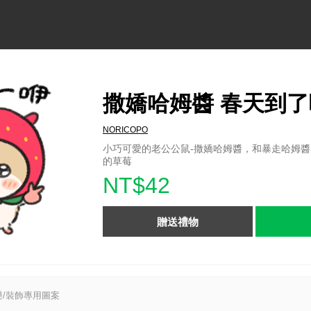
撒嬌哈姆醬 春天到了
NORICOPO
小巧可愛的老公公鼠-撒嬌哈姆醬，和暴走哈姆
的草莓
NT$42
贈送禮物
/裝飾專用圖案