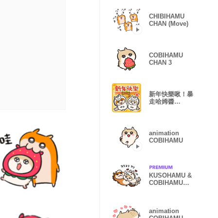
CHIBIHAMU
CHAN (Move)
COBIHAMU
CHAN 3
新年快樂啾！暴
走哈姆醬
【2026】
animation
COBIHAMU
KUSOHAMU &
COBIHAMU
(PONY)
animation