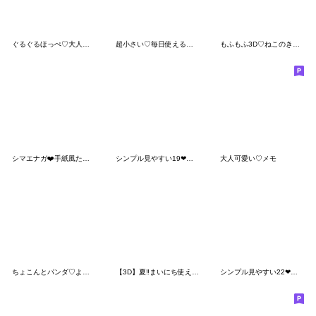
ぐるぐるほっぺ♡大人女子の使える日常会話
超小さい♡毎日使えるおもちのきもち
もふもふ3D♡ねこのきもち
シマエナガ❤️手紙風たっぷり気持ち長文BIG
シンプル見やすい19❤でか文字
大人可愛い♡メモ
ちょこんとパンダ♡よく使う言葉
【3D】夏‼︎まいにち使える❤️もこもこいぬ
シンプル見やすい22❤長文・敬語