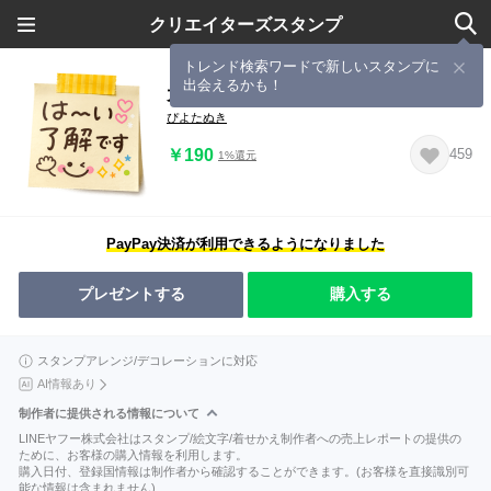
クリエイターズスタンプ
トレンド検索ワードで新しいスタンプに
出会えるかも！
大人可愛いリアルメモ♡長文敬語
ぴよたぬき
￥190
459
1%還元
PayPay決済が利用できるようになりました
プレゼントする
購入する
スタンプアレンジ/デコレーションに対応
AI情報あり
制作者に提供される情報について
LINEヤフー株式会社はスタンプ/絵文字/着せかえ制作者への売上レポートの提供の
ために、お客様の購入情報を利用します。
購入日付、登録国情報は制作者から確認することができます。(お客様を直接識別可
能な情報は含まれません)