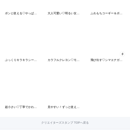
ポンと使える♡やっぱりウサギが好き
大人可愛い♡明るい女の子
ふわもちコーギー＆ポメ1❤️ずっと使える
ぷっくりキラキラシール風♡敬語吹き出し
カラフルクレヨン♡モンスター
飛び出す♡シマエナガの夏休み
超小さい♡丁寧でかわいいうさぎのスタンプ
見やすい！ずっと使える！アザラシ♥️夏
クリエイターズスタンプ TOPへ戻る