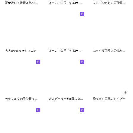
夏❤️暑い！挨拶＆気づかい 敬語＆タメ語２
はーい！白玉です43❤あると助かる
シンプル使える♡可愛いカラフルクレヨン
大人かわいい♥️シマエナガmix
はーい！白玉です42❤挨拶
ぷっくり可愛い♡伝わる吹き出し
カラフル女の子♡長文敬語
大人ガーリー♥毎日スタンプ
飛び出す♡夏のトイプー