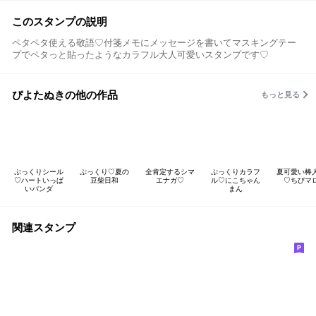
このスタンプの説明
ペタペタ使える敬語♡付箋メモにメッセージを書いてマスキングテー
プでペタっと貼ったようなカラフル大人可愛いスタンプです♡
ぴよたぬきの他の作品
もっと見る
ぷっくりシール
ぷっくり♡夏の
全肯定するシマ
ぷっくりカラフ
夏可愛い棒
♡ハートいっぱ
豆柴日和
エナガ♡
ル♡にこちゃん
♡ちびマ
いパンダ
まん
関連スタンプ