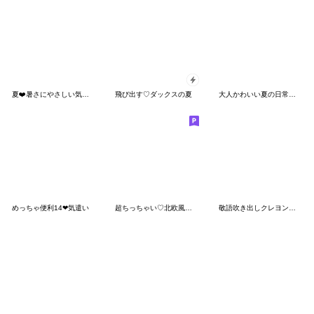
夏❤️暑さにやさしい気づかい デカ文字Ver
飛び出す♡ダックスの夏
大人かわいい夏の日常スタンプ
めっちゃ便利14❤気遣い
超ちっちゃい♡北欧風おもちとシマエナガ
敬語吹き出しクレヨン♡しろいモンスター