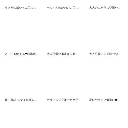
うさぎのほいっぷ♡ぷっくり夏
ぺんぺんのかわいい♡メモ
大人のふきだし♡華やかで可愛い
とっても使える❤白黒猫さん(待ち合わせ）
大人可愛い落書き♡気持ち伝えるスタンプ
大人可愛い♡ 日常でよく使う挨拶
夏・敬語 スマイル棒人間♡いきものmix
カラフル♡立体デカ文字
夏にやさしい気遣い❤️長文幸せシマエナガ