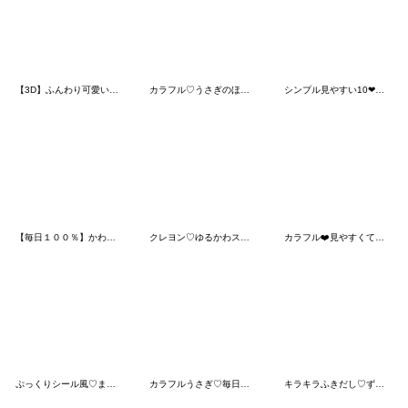
【3D】ふんわり可愛い♡くまこの長文
カラフル♡うさぎのほいっぷ
シンプル見やすい10❤敬語・長文
【毎日１００％】かわいい面白い♡ 挨拶編
クレヨン♡ゆるかわスマイル
カラフル❤️見やすくてかわいいスタンプ
ぷっくりシール風♡まんまるシマエナガ
カラフルうさぎ♡毎日使える挨拶
キラキラふきだし♡ず〜と使える敬語