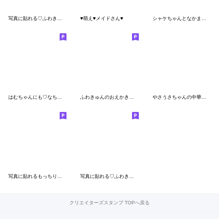
写真に貼れる♡ふわきゅん【黄色＋オレンジ
♥萌え♥メイドさん♥
シャケちゃんとなかまたち
はむちゃんにも♡なちゅ♡がきた！（夏♡）
ふわきゅんのおえかき♡おしかちゅ
やさうさちゃんの中華飯店
写真に貼れるもっちりはむ おちゅまめ♪
写真に貼れる♡ふわきゅん【水色＋青】
クリエイターズスタンプ TOPへ戻る