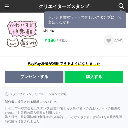
クリエイターズスタンプ
トレンド検索ワードで新しいスタンプに
出会えるかも！
しろはむスタンプ
piki_kitt
￥190
2,945
1%還元
PayPay決済が利用できるようになりました
プレゼントする
購入する
スタンプアレンジ/デコレーションに対応
制作者に提供される情報について
LINEヤフー株式会社はスタンプ/絵文字/着せかえ制作者への売上レポートの提供の
ために、お客様の購入情報を利用します。
購入日付、登録国情報は制作者から確認することができます。(お客様を直接識別可
能な情報は含まれません)