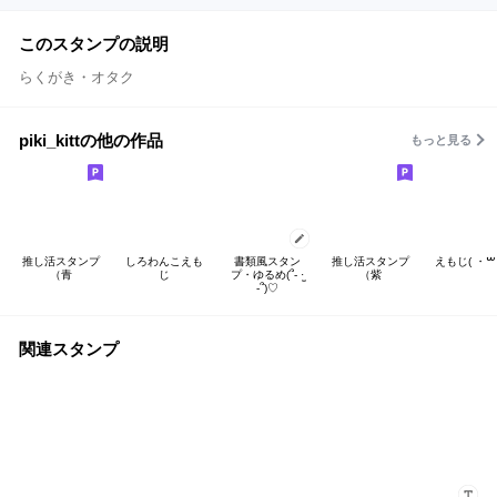
このスタンプの説明
らくがき・オタク
piki_kittの他の作品
もっと見る
推し活スタンプ
しろわんこえも
書類風スタン
推し活スタンプ
え
（青
じ
プ・ゆるめ(՞- ·̫
（紫
-՞)♡
関連スタンプ