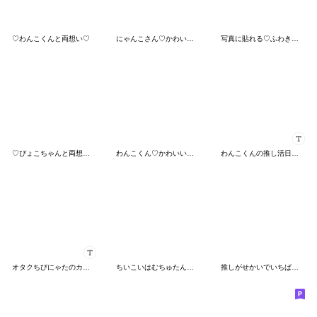
♡わんこくんと両想い♡
にゃんこさん♡かわいいゲージMAXなのです
写真に貼れる♡ふわきゅんのおえかき
♡ぴょこちゃんと両想い♡
わんこくん♡かわいいゲージMAXなのです！
わんこくんの推し活日記♡
オタクちびにゃたのカスタムスタンプ⁃ ⩊ ⁃
ちいこいはむちゅたん☆全力推しかちゅでち
推しがせかいでいちばん♡