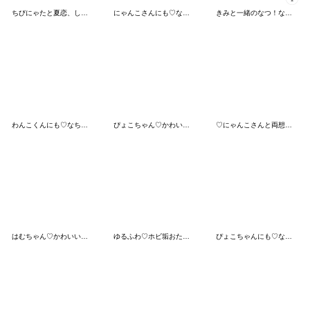
ちびにゃたと夏恋、しよᴗ ⩊ ᴗ
にゃんこさんにも♡なちゅ♡がきた！(夏♡)
きみと一緒のなつ！なちゅ！chu〜> з <♡
わんこくんにも♡なちゅ♡がきた！(夏♡)
ぴょこちゃん♡かわいいゲージMAXなのです
♡にゃんこさんと両想い♡
はむちゃん♡かわいいゲージMAXなのです！
ゆるふわ♡ホビ垢おたくねこちゃんの日常♡
ぴょこちゃんにも♡なちゅ♡がきた！(夏♡)