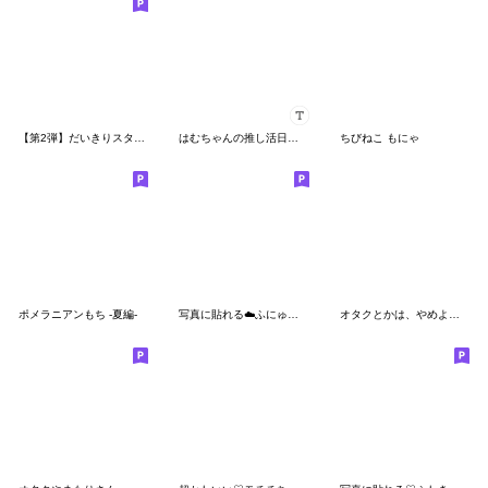
【第2弾】だいきりスタンプ にー
はむちゃんの推し活日記♡
ちびねこ もにゃ
ポメラニアンもち -夏編-
写真に貼れる︎︎☁️ふにゅ【ぴんく】
オタクとかは、やめよう^_^4