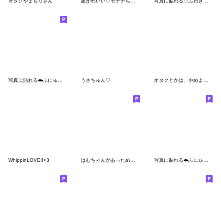
オタクやまもりさん
超かわいい♡モチチちゃんダヨ〜！♡
写真に貼れる♡ふわきゅん【ピンク＋赤】
写真に貼れる︎︎︎︎︎︎☁️ふにゅ【水色
うさちゅん♡
オタクとかは、やめよう^_^
WhippinLOVE!!<3
はむちゃんがあっためてあげる♡
写真に貼れる︎︎☁️ふにゅ【赤】