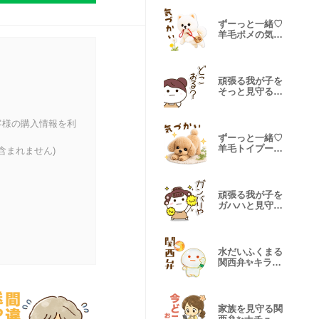
ずーっと一緒♡
羊毛ポメの気遣
い連絡
頑張る我が子を
そっと見守る☀️
関西弁
客様の購入情報を利
ずーっと一緒♡
羊毛トイプーの
含まれません)
気遣い連絡
頑張る我が子を
ガハハと見守る
関西弁♡
水だいふくまる
関西弁✨キラキ
ラ♬バレボー
家族を見守る関