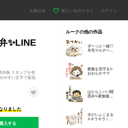
お知らせ
|
欲しいものリスト
|
ログイン
ルークの他の作品
✨LINE
ずーっと一緒♡
羊毛マルチーズ
の気遣い連絡
家族を見守る✨
関西弁版.スタンプを使
おおらかママ
みやすい文字で返信,
はたらくパパ関
西弁✨家族連絡
スタンプ
になりました
水だいふくまる
✨キラキラ♬ゴ
購入する
ルフ