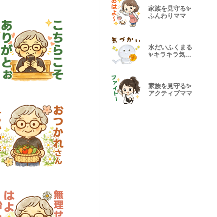
家族を見守る✨
ふんわりママ
水だいふくまる
✨キラキラ気遣
い♬バスケ
家族を見守る✨
アクティブママ