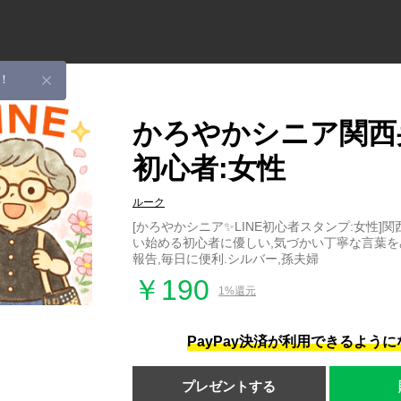
！
かろやかシニア関西弁
初心者:女性
ルーク
[かろやかシニア✨LINE初心者スタンプ:女性]
い始める初心者に優しい,気づかい丁寧な言葉を
報告,毎日に便利.シルバー,孫夫婦
￥190
1%還元
PayPay決済が利用できるよう
プレゼントする