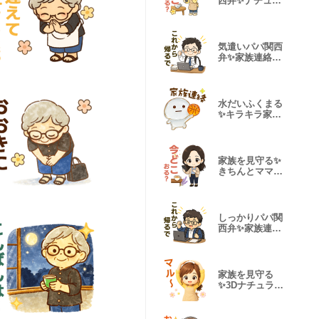
西弁✨ナチュラ
ルママ
気遣いパパ関西
弁✨家族連絡ス
タンプ
水だいふくまる
✨キラキラ家族
♬バスケ
家族を見守る✨
きちんとママの
関西弁
しっかりパパ関
西弁✨家族連絡
スタンプ
家族を見守る
✨3Dナチュラル
ママ