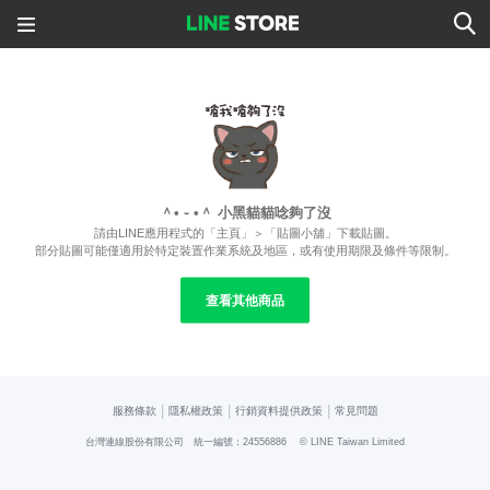
＾• ֊ •＾ 小黑貓貓唸夠了沒
請由LINE應用程式的「主頁」＞「貼圖小舖」下載貼圖。
部分貼圖可能僅適用於特定裝置作業系統及地區，或有使用期限及條件等限制。
查看其他商品
|
|
|
服務條款
隱私權政策
行銷資料提供政策
常見問題
台灣連線股份有限公司 統一編號：24556886
© LINE Taiwan Limited