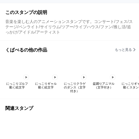
このスタンプの説明
音楽を楽しむ人のアニメーションスタンプです。コンサート/フェス/ス
テージ/ペンライト/サイリウム/ツアー/ライブハウス/ファン/推し活/追
っかけ/アイドル/アーティスト
くぱべるの他の作品
もっと見る
にっこりゴルフ
にっこりギャル
にっこりクラゲ
盆踊りアニマル
にっこりギ
動く絵文字
動く絵文字
のダンス（文字
（文字付き）
動くスタン
付き）
関連スタンプ