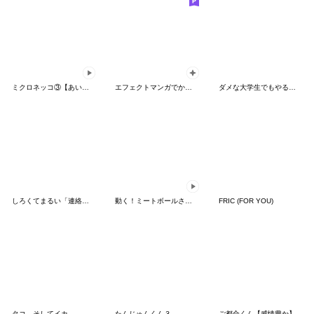
ミクロネッコ③【あいさつ】
エフェクトマンガでか文字【夏】
ダメな大学生でもやる気のないベンゼン2
しろくてまるい「連絡」のやつ 2
動く！ミートボールさんスタンプ
FRIC (FOR YOU)
タコ、そしてイカ
たんじゅんくん３
ご都合くん【感情豊か】