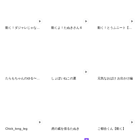
動く！ダジャレじゃないじゃない・タケノコ
動くよ！たぬきさん６
動く！とうふニート【ミニ】
たらもちゃんのゆる〜い夏
しょぼいねこの夏
元気なおばけ お出かけ編
Chick_long_leg
虎の威を借るたぬき
ご都合くん【動く】