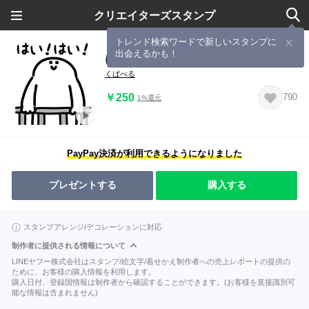
クリエイターズスタンプ
トレンド検索ワードで新しいスタンプに
出会えるかも！
にっこりライブ観客（文字付き）
くぱべる
￥250
790
1%還元
PayPay決済が利用できるようになりました
プレゼントする
購入する
スタンプアレンジ/デコレーションに対応
制作者に提供される情報について
LINEヤフー株式会社はスタンプ/絵文字/着せかえ制作者への売上レポートの提供の
ために、お客様の購入情報を利用します。
購入日付、登録国情報は制作者から確認することができます。(お客様を直接識別可
能な情報は含まれません)