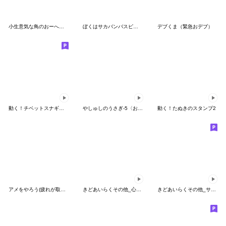
小生意気な鳥のおーへい６夏
ぼくはサカバンバスピス【面白い・ネタ4】
デブくま（緊急おデブ）
動く！チベットスナギツネ
やしゅしのうさぎ-5〈お正月〉文字なし
動く！たぬきのスタンプ2
アメをやろう(疲れが取れない)
きどあいらくその他_心模様
きどあいらくその他_サッカー