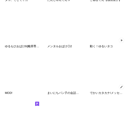
ゆるもひおばけ8(離席専用)
メンタルおばけ◎2
動く！ゆるいタコ
MOD!
まいにちパン子の会話の締めくくりスタンプ
でかいカタカナ/メッセージ（ノ〜ピ）