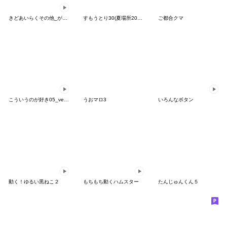
きどあいらくその他_がんばれ選手
すもうとり30(夏場所2026)
ご都合クマ
こういうのが好き05_ver2日常会話
うおマロ3
いろんなボタン
動く！ゆるい黒ねこ２
もちもち動くハムスター
たんじゅんくん５