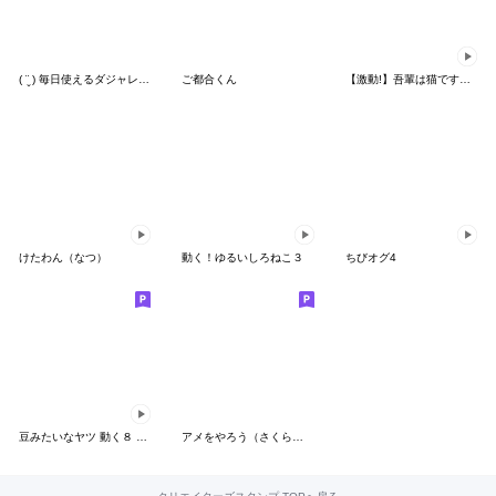
( ¨̮ ) 毎日使えるダジャレまるへた 2
ご都合くん
【激動!】吾輩は猫です。19
けたわん（なつ）
動く！ゆるいしろねこ３
ちびオグ4
豆みたいなヤツ 動く８ ちょっと毒舌
アメをやろう（さくら味）