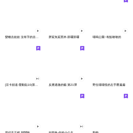
變種吉娃娃 沒有字的吉娃娃
胖鯊魚鯊西米-胚囉胚囉
喵嗚公園−有點嗆嗆的
[豆卡頻道-聲動貼10(茶寶丸日常篇)
反應過激的貓 第21彈
野生喵喵怪的左手壓扁扁
塔仔不正經 胡鬧啪
好想兔-你的小公主
勒狗