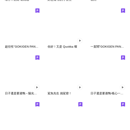
超任性"GOKIGEN PANDA" 台灣版
你好！又是 Quokka 喔
一直鬧"GOKIGEN PANDA" 台灣版
日子還是要過鴨－陽光開朗每一天鴨
鯊魚先生 搞鯊密！
日子還是要過鴨-呱心一下鴨