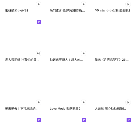
蜜桃貓和小伙伴8
法鬥皮古-說好的減肥呢(第15彈)
PP mini 小小企鵝-裝飾貼2
鹿人與泥鰍-社畜伯的日常有聲貼圖
動起來更煩人！煩人的貓咪3
幾米《月亮忘記了》25周年 x 晴天P莉
動來動去！不可思議的寶可夢貼圖
Love Mode 動態貼圖5
大頭兒 開心動動蠟筆貼