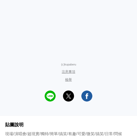
(c)kupaberu
注意事項
檢舉
貼圖說明
現場/演唱會/超現實/獨特/簡單/搞笑/有趣/可愛/微笑/搞笑/日常/問候