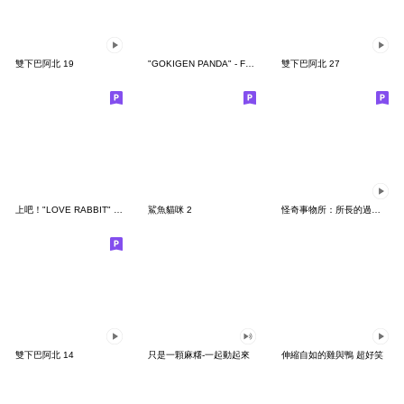
雙下巴阿北 19
"GOKIGEN PANDA" - Feeling / global
雙下巴阿北 27
上吧！"LOVE RABBIT" 台灣版
鯊魚貓咪 2
怪奇事物所：所長的過度繁殖
雙下巴阿北 14
只是一顆麻糬-一起動起來
伸縮自如的雞與鴨 超好笑