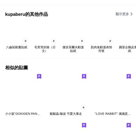
kupaberu的其他作品
顯示更多
八齒鼠動畫貼紙
毛茸茸的狼（日
微笑高爾夫動漫
肌肉兔動漫表情
圓形企鵝反
文）
貼紙
符號
紙
相似的貼圖
小小孩"GOKIGEN PANDA" 台灣版
貓貓蟲-咖波 可愛大暴走
"LOVE RABBIT" 滿滿是愛 台灣版