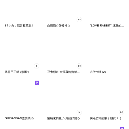
87小兔：諧音梗萬歲 !
白爛貓☆好棒棒☆
"LOVE RABBIT" 沈重的愛 台灣版
塔仔不正經 超煩啪
豆卡頻道-全螢幕狗狗都沒你上班累
吉伊卡哇 (2)
SHIBANBAN微笑柴犬-廢柴寶寶日常
情緒化的兔子-真的好開心
胸毛公寓的猴子朋友 2（有聲動態）