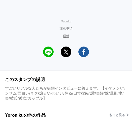
Yoroniku
注意事項
通報
このスタンプの説明
すごいリアルな人たちが街頭インタビューに答えます。【イケメン/ハ
ンサム/面白い/ネタ/煽る/かわいい/煽る/日常/酒/恋愛/夫婦/嫁/旦那/妻/
夫/彼氏/彼女/カップル】
Yoronikuの他の作品
もっと見る