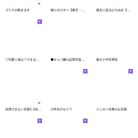
ゴリラが動きます
煽りポスター【毒舌・面白い】
彼女に送るひろゆき【カップル・彼氏】
♡可愛く挿入♡できるスタンプ
⚫キャバ嬢の証明写真で日常会話【セクシー
激モテ中年男性
信用できない言葉2【信頼度付き】
小学生のセリフ
メンター先輩のお言葉