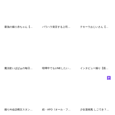
最強の煽り赤ちゃん【うざい・面白い】
パワハラ発言する上司@ネタ・爆笑
テキーラおじいさん【飲み】
魔法使いばばぁの毎日凄い使えるセリフ返信
喧嘩中でもLINEしたいよね〜✨女の子もあり
インタビュー煽り【面白い・ネットミーム】
煽りAI会話構文スタンプ【面白い・ネタ】
続・AFO《オール・フォー・ワン》スタンプ
少女漫画風 しごでき？イケオジの日常