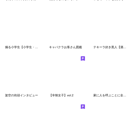
煽る小学生【小学生・煽り・うざい】
キャバクラお客さん図鑑
テキーラ好き黒人【酒・飲酒】
架空の街頭インタビュー
【辛辣女子】vol.2
家に人を呼ぶことに全力を注ぐスタンプ