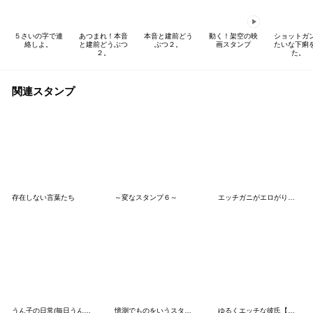
５さいの字で連
あつまれ！本音
本音と建前どう
動く！架空の映
ショットガ
絡しよ。
と建前どうぶつ
ぶつ２。
画スタンプ
たいな下痢
２。
た。
関連スタンプ
存在しない言葉たち
～変なスタンプ６～
エッチガニがエロがり放題
うん子の日常(毎日うんこが大好きな美女)
憶測でものをいうスタンプ
ゆるくエッチな彼氏【恋人/カップル】