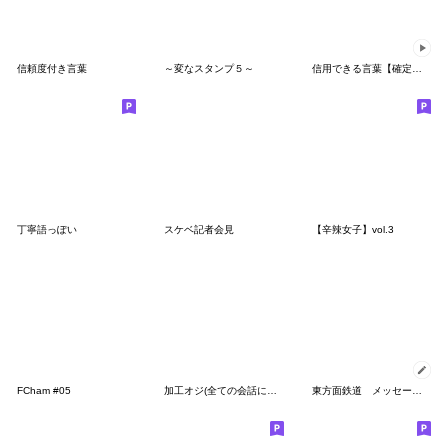
信頼度付き言葉
～変なスタンプ５～
信用できる言葉【確定演出・フリーズ】
丁寧語っぽい
スケベ記者会見
【辛辣女子】vol.3
FCham #05
加工オジ(全ての会話に毎日使える便利返信)
東方面鉄道 メッセージスタンプ