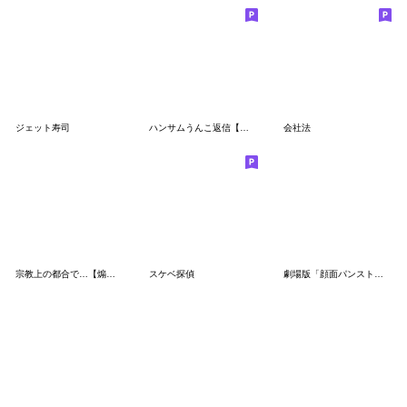
ジェット寿司
ハンサムうんこ返信【うんち・煽る】
会社法
宗教上の都合で…【煽り・言い訳・面白い】
スケベ探偵
劇場版「顔面パンスト男」無限パンスト篇