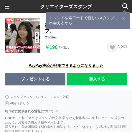
クリエイターズスタンプ
トレンド検索ワードで新しいスタンプに
出会えるかも！
街頭インタビューで返信するスタン
プ。
Yoroniku
￥190
5,263
1%還元
PayPay決済が利用できるようになりました
プレゼントする
購入する
スタンプアレンジ/デコレーションに対応
AI情報あり
制作者に提供される情報について
LINEヤフー株式会社はスタンプ/絵文字/着せかえ制作者への売上レポートの提供の
ために、お客様の購入情報を利用します。
購入日付、登録国情報は制作者から確認することができます。(お客様を直接識別可
能な情報は含まれません)