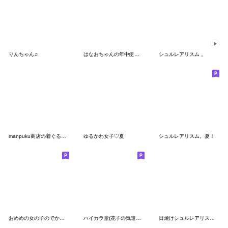
りんちゃん♫
はなおちゃんの年中使えるあいづち
シュルレアリスム 。
manpuku商店の着ぐるみ女子スタンプ
ゆるかわ女子♡夏
シュルレアリスム。夏！
おめめの女の子のでか文字スタンプ
ハイカラ堂(花子の気遣い編)
日焼けシュルレアリスム。あいさつだよ！