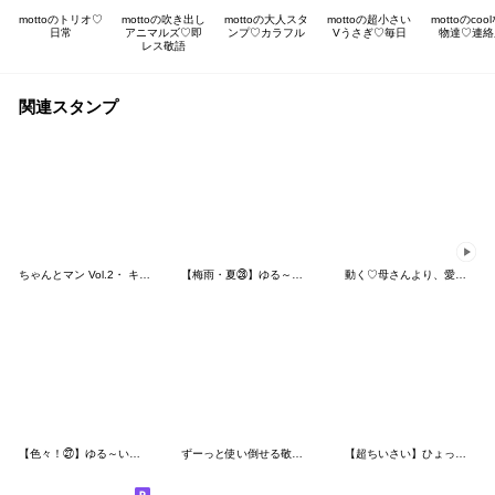
mottoのトリオ♡
mottoの吹き出し
mottoの大人スタ
mottoの超小さい
mottoのcoo
日常
アニマルズ♡即
ンプ♡カラフル
Vうさぎ♡毎日
物達♡連絡
レス敬語
関連スタンプ
ちゃんとマン Vol.2・ キンダーブック公式
【梅雨・夏㉘】ゆる～いシンプルベア★
動く♡母さんより、愛を込めて♡
【色々！㉗】ゆる～いシンプルベア★
ずーっと使い倒せる敬語 ちびっ子編
【超ちいさい】ひょっこりさん2