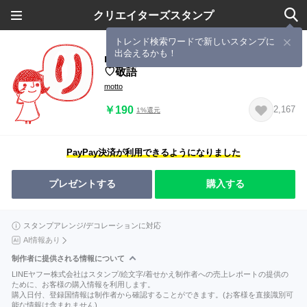
クリエイターズスタンプ
トレンド検索ワードで新しいスタンプに
出会えるかも！
mottoのぱっつん女子消しゴムハンコ
♡敬語
motto
￥190
2,167
1%還元
PayPay決済が利用できるようになりました
プレゼントする
購入する
スタンプアレンジ/デコレーションに対応
AI情報あり
制作者に提供される情報について
LINEヤフー株式会社はスタンプ/絵文字/着せかえ制作者への売上レポートの提供の
ために、お客様の購入情報を利用します。
購入日付、登録国情報は制作者から確認することができます。(お客様を直接識別可
能な情報は含まれません)