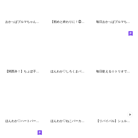
おかっぱブルマちゃん【冬の季節】
【初めと終わりに！㉒】シンプルベア★
毎日おかっぱブルマちゃん【BIG】
【関西弁！】ちょぼ子♡真顔で♪使える
ほんわか♡しろくまパーカー（リアクション
毎日使える☆トリオでふきだし！！！
ほんわか♡ハートパーカー（赤）
ほんわか♡ねこパーカーfeat.こねこ
【リバイバル】シュルレアリスム。気持ち♡