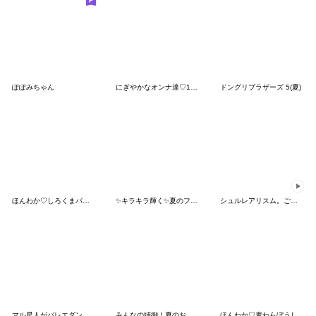
ぽぽみちゃん
にぎやかなオンナ達♡11 めっちゃ使える
ドングリブラザーズ 5(夏)
ほんわか♡しろくまパーカー（夏）
✨キラキラ輝く✨夏のフルーツ♡マトリョー
シュルレアリスム。ごっつ夏【初期絵】
マル星人がバレエダンサーに!!
みんなの姉御！夏のお出かけ3Dスタイル
ほんわか♡麦わらぼうし