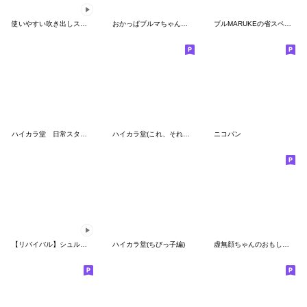
使いやすい吹き出しスタンプ.
おかっぱブルマちゃんの敬語 【春】
ブルMARUKEの省スペ【挨拶】
ハイカラ堂 日常スタンプ②
ハイカラ堂(これ、それ、あれ、どれ編)
ニコパン
【リバイバル】シュルレアリスム。アレンジ
ハイカラ堂(ちびっ子編)
虚無顔ちゃんのおもしろスタンプ