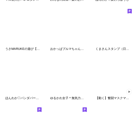
うさMARUKEの遊び【連絡】
おかっぱブルマちゃんのあいづち➁
くまさんスタンプ（日常）
ほんわか♡パンダパーカー
ゆるかわ女子＊無気力と夏
【動く】奮闘マスクマン24 踊るプロレス