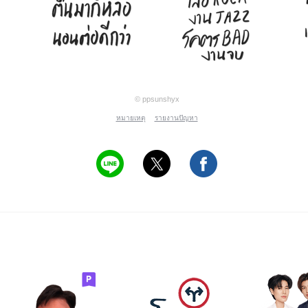
© ppsunshyx
หมายเหตุ
รายงานปัญหา