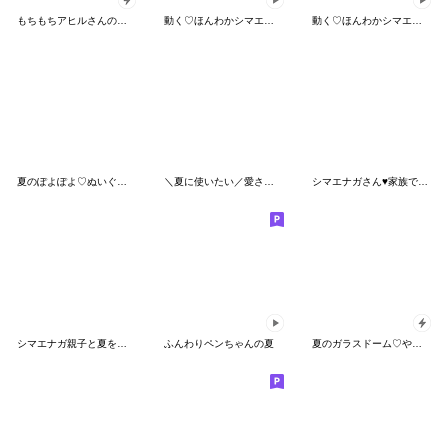
もちもちアヒルさんの防災スタンプ
動く♡ほんわかシマエナガさん♡梅雨＆初夏
動く♡ほんわかシマエナガさん♡ダジャレ♪
夏のぽよぽよ♡ぬいぐるみシマエナガ
＼夏に使いたい／愛され言葉♡シマエナガ
シマエナガさん♥️家族で使える連絡用7
シマエナガ親子と夏を満喫☆サマータイム
ふんわりペンちゃんの夏
夏のガラスドーム♡やさしいアニマル＊挨拶