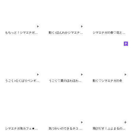
もちっと！シマエナガさん。＊春
動く♪ほんわかシマエナガ♡カフェスイーツ
シマエナガの春♡花とスイーツカフェ
うごく♪心くばりペンギン スイーツver
うごく♡夏のほわほわシマエナガさん
動く♡シマエナガの冬
シマエナガ海カフェ★大人の気遣い
気づかいのできるネコ 夏スイーツver.
飛びだす！ぷよまるの日常スタンプ