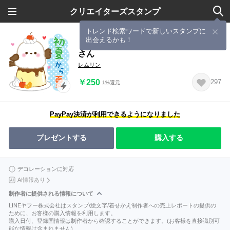
クリエイターズスタンプ
トレンド検索ワードで新しいスタンプに
出会えるかも！
【初夏から夏】ふっくら♡シマエナガ
さん
レムリン
￥250
297
1%還元
PayPay決済が利用できるようになりました
プレゼントする
購入する
デコレーションに対応
AI情報あり
制作者に提供される情報について
LINEヤフー株式会社はスタンプ/絵文字/着せかえ制作者への売上レポートの提供の
ために、お客様の購入情報を利用します。
購入日付、登録国情報は制作者から確認することができます。(お客様を直接識別可
能な情報は含まれません)