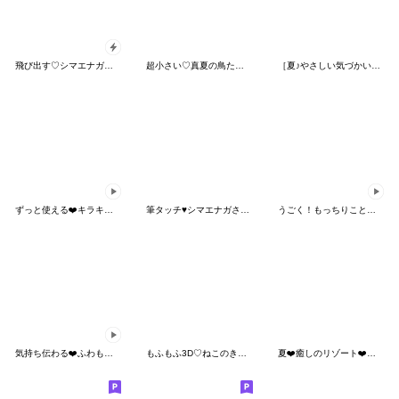
飛び出す♡シマエナガの夏休み
超小さい♡真夏の鳥たちスタンプ
［夏♪やさしい気づかい］ふんわり♡うさぎ
ずっと使える❤️キラキラ海の中⑤❤️敬語
筆タッチ♥️シマエナガさん2
うごく！もっちりことりたちの夏休み♪
気持ち伝わる❤️ふわもちシマエナガNo29
もふもふ3D♡ねこのきもち
夏❤️癒しのリゾート❤️ふわもちシマエナガ