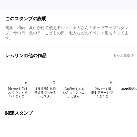
このスタンプの説明
初夏、梅雨、夏にかけて使えるシマエナガさんのポップアップスタン
プ。母の日、父の日、こどもの日、七夕などのイベント用も入ってま
す。
レムリンの他の作品
もっと見る
【食べ物】美味
【彼氏用】毎日
【毎日使えるあ
【春ハート満
3D❤️黒猫
しい♡だいすき
使える♡おそろ
いさつ】シマエ
開】アモーレ♡
♡くまくま
いカスタム
ナガさん
くまくま
関連スタンプ