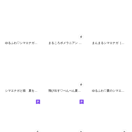
ゆるふわ♡シマエナガさん。
まるころポメラニアン 夏ver.
まんまるシマエナガ［気持ちが届く長文♪］
シマエナガと猫 夏を楽しむ♪
飛び出す♡ぺんぺん夏本番
ゆるふわ♡夏のシマエナガさん。③