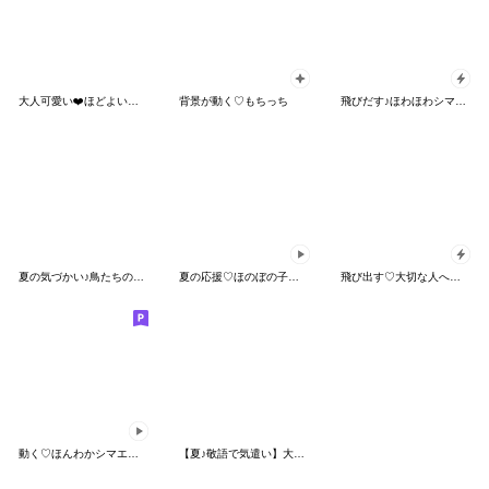
大人可愛い❤️ほどよい敬語❤️シマエナガ
背景が動く♡もちっち
飛びだす♪ほわほわシマエナガさんの秋
夏の気づかい♪鳥たちの毎日スタンプ
夏の応援♡ほのぼの子ペンギン
飛び出す♡大切な人へ送る思いやりわんこ
動く♡ほんわかシマエナガさん＊冬
【夏♪敬語で気遣い】大人可愛い女の子