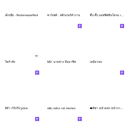
เด็กเฮีย - RedremasteRed
พาร์เฟ่ต์ : สติกเกอร์ทำงาน
ดึ๊บ ดึ๊บ ออฟฟิศซินโดรม เจ็ด
โพก้าซัง
MD: นายช่าง มืออาชีพ
เหมียวขอ
ลิต้า เวิร์กกิ้งวูแมน
silly calico cat memes
❤️ลิซ่า หน้าตลก หน้ากวน!❤️