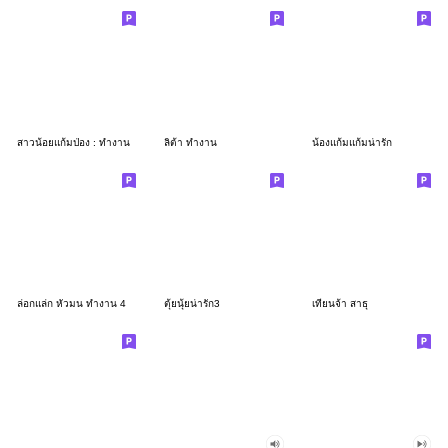
สาวน้อยแก้มป่อง : ทำงาน
ลิต้า ทำงาน
น้องแก้มแก้มน่ารัก
ล่อกแล่ก หัวมน ทำงาน 4
ตุ้ยนุ้ยน่ารัก3
เทียนจ้า สาธุ