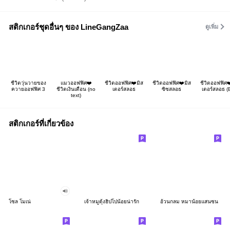
สติกเกอร์ชุดอื่นๆ ของ LineGangZaa
ดูเพิ่ม
ชีวิตวุ่นวายของ
แมวออฟฟิศ❤️
ชีวิตออฟฟิศ❤️มิส
ชีวิตออฟฟิศ❤️มิส
ชีวิตออฟฟิศ❤
ควายออฟฟิศ 3
ชีวิตเงินเดือน (no
เตอร์สลอธ
ซิซสลอธ
เตอร์สลอธ (B
text)
สติกเกอร์ที่เกี่ยวข้อง
โซล โมเน่
เจ้าหมูดุ้งฮิปโปน้อยน่ารัก
อ้วนกลม หมาน้อยแสนซน