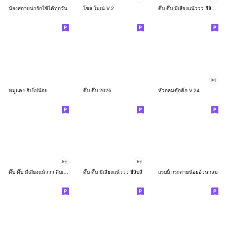
น้องสกายน่ารักใช้ได้ทุกวัน
โซล โมเน่ V.2
ดึ๊บ ดึ๊บ มีเสียงแน้ววว ยี่สิบสอง
หมูแดง ฮิปโปน้อย
ดึ๊บ ดึ๊บ 2026
หัวกลมดุ๊กดิ๊ก V.24
ดึ๊บ ดึ๊บ มีเสียงแน้ววว สิบเก้า
ดึ๊บ ดึ๊บ มีเสียงแน้ววว ยี่สิบสี่
แรบบี้ กระต่ายน้อยอ้วนกลม