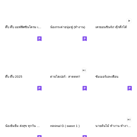
ดึ๊บ ดึ๊บ ออฟฟิศซินโดรม เก้า
น้องกระต่ายนุ่มฟู (ทำงาน)
เครยอนชินจัง! ดุ๊กดิ๊กได้
ดึ๊บ ดึ๊บ 2025
ต่ายไฮเปอร์ : สาดดด!!
ซัมเมอร์และเพื่อน
น้องยิมยิ้ม ส่งสุข ทุกวัน CutePastel THA
minimal G ( sweet 1 )
นายต้นไม้ ทำงาน ทำงาน ทำงาน!!!