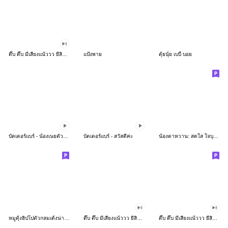
ดึ๊บ ดึ๊บ มีเสียงแน้ววว ยี่สิบห้า
แป้งพาย
ตุ้ยนุ้ย เบบี้ บอย
บัตเตอร์แบร์ - น้องเนยตัวตึง พุงเต่ง
บัตเตอร์แบร์ - สวัสดีค่ะ
น้องตาหวาน: สดใส ใจบุญ (สีพาสเทล)
หมูดุ้งฮิปโปตัวกลมเด้งน่ารัก
ดึ๊บ ดึ๊บ มีเสียงแน้ววว ยี่สิบเจ็ด
ดึ๊บ ดึ๊บ มีเสียงแน้ววว ยี่สิบหก