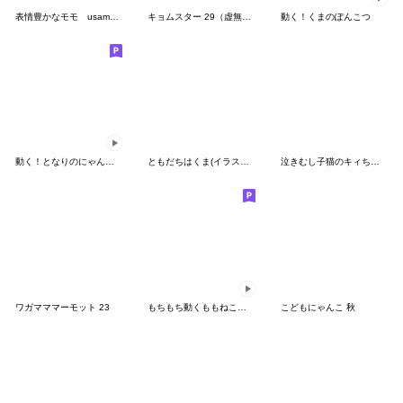
表情豊かなモモ usamusiのスタンプ31
キョムスター 29（虚無らないよう応援）
動く！くまのぽんこつ
動く！となりのにゃんこ 日常&ウェディング
ともだちはくま(イラストがスタンプに)6
泣きむし子猫のキィちゃん 2
ワガマママーモット 23
もちもち動くももねこちゃん15
こどもにゃんこ 秋