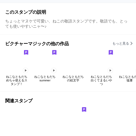
このスタンプの説明
ちょっとマヌケで可愛い、ねこの敬語スタンプです。敬語でも、とっ
ても使いやすいニャ〜♪
ピクチャーマジックの他の作品
もっと見る
ねこなともだち
ねこなともだち
ねこなともだち
ねこなともだち
ねこなとも
めちゃ使えるス
summer
の絵文字
白くてまるいや
猛暑
タンプ！
つ
関連スタンプ