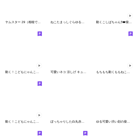
ヤムスター 29（相槌で病む）
ねこたまっしぐらゆるふわネガポジティブ
動くこしばちゃん5❤️柴犬家族日常
動く！こどもにゃんこ１９
可愛いネコ 涼しげ キュートな麦わら帽
もちもち動くももねこちゃん(SP)
動く！こどもにゃんこ２０ 反抗期入り
ぽっちゃりした白丸赤太郎(イヤイヤ期)
ゆる可愛い渋い顔の柴犬(ラッコ風)