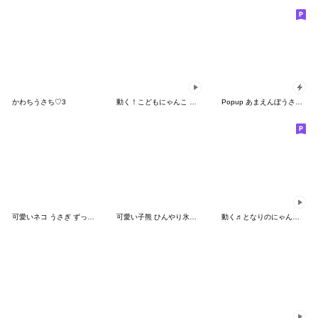
かわちうさち♡3
動く！こどもにゃんこ １５
Popup あまえんぼうさちゃんのかお
可愛いネコ うさぎ ずっと使える 敬語 BIG
可愛い子熊 ひんやり氷帽子 返事 挨拶 感情
動く♬となりのにゃんこ♡クリーム ４