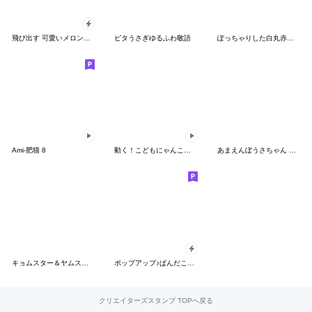
飛び出す 可愛いメロン帽 猫 ウサギ ひよこ
ピタうさぎゆるふわ敬語
ぽっちゃりした白丸赤太郎(夏ばーじょん)
Ami-肥猫 8
動く！こどもにゃんこ１８
あまえんぼうさちゃん Always
キョムスター＆ヤムスター（写真に貼る） 2
ポップアップ♪ぱんだこった
クリエイターズスタンプ TOPへ戻る