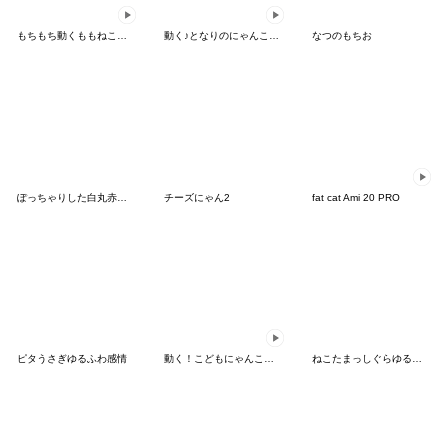
もちもち動くももねこちゃん17
動く♪となりのにゃんこ６ 秋風味
なつのもちお
ぽっちゃりした白丸赤太郎(ヒーロー)
チーズにゃん2
fat cat Ami 20 PRO
ピタうさぎゆるふわ感情
動く！こどもにゃんこ１４
ねこたまっしぐらゆるふわ感情