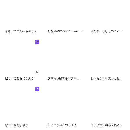
もちぷに◎たべものとか
となりのにゃんこ summer2022
けだま となりのにゃんこ
動く！こどもにゃんこ１３
ブサカワ猫エキゾチックの毎日【5】グルメ
もっちゃり可愛いカピバラの毎日２＊夏
ほっこりくまきち
しょーちゃんのくま 6
じろりねこゆるふわネガティブポジティブ