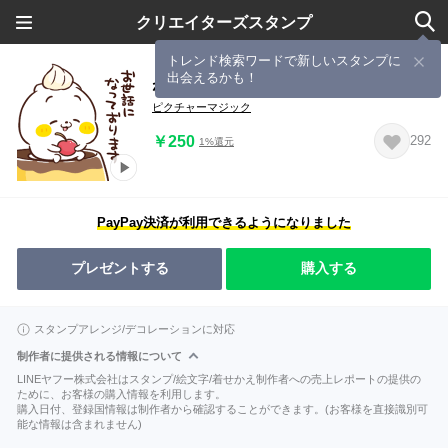
クリエイターズスタンプ
トレンド検索ワードで新しいスタンプに
出会えるかも！
ねこなともだち 敬語がいっぱい
ピクチャーマジック
￥250
292
1%還元
PayPay決済が利用できるようになりました
プレゼントする
購入する
スタンプアレンジ/デコレーションに対応
制作者に提供される情報について
LINEヤフー株式会社はスタンプ/絵文字/着せかえ制作者への売上レポートの提供の
ために、お客様の購入情報を利用します。
購入日付、登録国情報は制作者から確認することができます。(お客様を直接識別可
能な情報は含まれません)