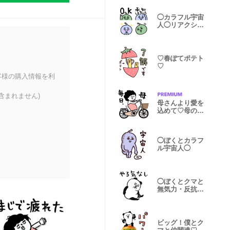
◯カラフル宇宙
人◯リアクショ
ン
♡春ぽてポテト
♡
客様の購入情報を利
含まれません)
母さんより愛を
込めて♡母の毎
日・文字なし
◯ぼくとカラフ
ル宇宙人◯
◯ぼくとクマと
無気力・反抗期
な仲間達◯
ビッグ！僕とク