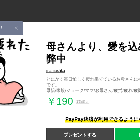
！
母さんより、愛を込
弊中
mamashka
とにかく毎日忙しく疲れ果てているお母さんに
です。
母親/家族/ジョーク/ママ/お母さん/疲労/疲れ/疲
￥190
1%還元
PayPay決済が利用できるよう
プレゼントする