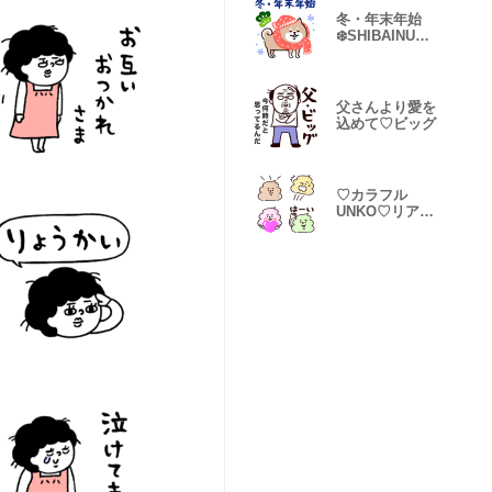
冬・年末年始
❄️SHIBAINUさ
ん❄️❄️
父さんより愛を
込めて♡ビッグ
♡カラフル
UNKO♡リアク
ション