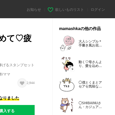
お知らせ
|
欲しいものリスト
|
ログイン
mamashkaの他の作品
めて♡疲
大人シンプル＊
手書き風お花・
メモ
動く♡母さんよ
捧げるスタンプセット
り、愛を込めて
♡
弊/ママ
◯僕とくまとア
2,944
セアセ気味なネ
コ達◯
になりました
◯SHIBAINUさ
ん・カジュアル
購入する
◯