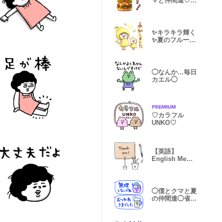
マと仲間達♡食
べ物
✨キラキラ輝く
✨夏のフルーツ
♡マトリョー
◯なんか…毎日
カエル◯
♡カラフル
UNKO♡
【英語】
English Memo
& flowers
◯僕とクマと夏
の仲間達◯省ス
ペース