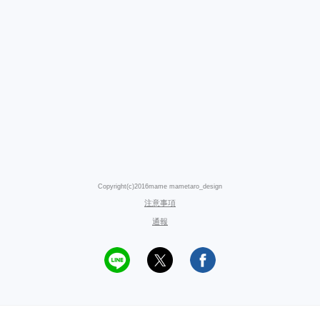
Copyright(c)2016mame mametaro_design
注意事項
通報