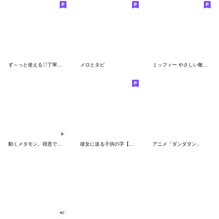
ず～っと使える♡丁寧な敬語お辞儀スタンプ
メロとタビ
ミッフィー やさしい敬語スタンプ
動くメタモン。得意でも苦手でもへんしん！
彼女に送る子供の字【カップル・彼氏】
アニメ「ダンダダン」