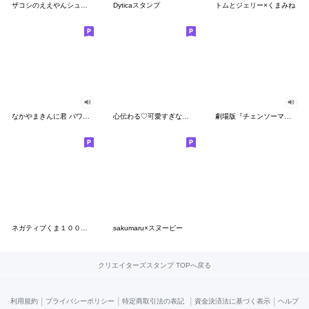
ザコシのええやんシューシュースタンプ
Dyticaスタンプ
トムとジェリー×くまみね
なかやまきんに君 パワー!!スタンプ
心伝わる♡可愛すぎない大人の長文スタンプ
劇場版『チェンソーマン レゼ篇』
ネガティブくま１００％ 憂鬱な一日
sakumaru×スヌーピー
クリエイターズスタンプ TOPへ戻る
|
|
|
|
利用規約
プライバシーポリシー
特定商取引法の表記
資金決済法に基づく表示
ヘルプ