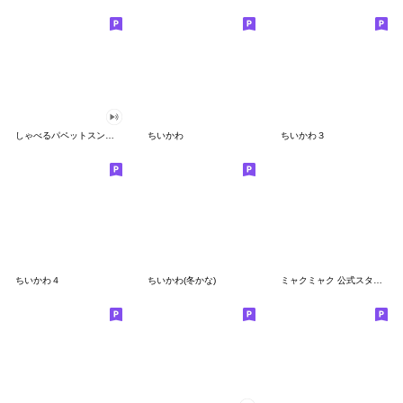
しゃべるパペットスンスン
ちいかわ
ちいかわ３
ちいかわ４
ちいかわ(冬かな)
ミャクミャク 公式スタンプ第２弾