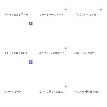
ず～っと使える♡ナチュラルガール
しゃべるパペットスンスン（HAPPY）
「もういい！もどれ！ピカチュウ！」
【トークの始まりに】ゆるカワ♪スヌーピー
ポケモン！×可哀想に！ ムチっとスタンプ
絵本「パンどろぼう」
ちいかわ(ピース)
ぐりぐり動く！おかしなポケモンスタンプ
アニメ25周年!使えるONE PIECEスタンプ