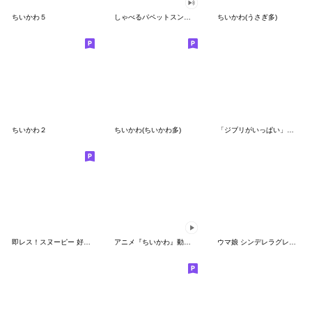
ちいかわ５
しゃべるパペットスンスン（GOOD）
ちいかわ(うさぎ多)
ちいかわ２
ちいかわ(ちいかわ多)
「ジブリがいっぱい」スタンプ
即レス！スヌーピー 好印象な長文スタンプ
アニメ『ちいかわ』動くLINEスタンプ vol.1
ウマ娘 シンデレラグレイ かんたんオグリ