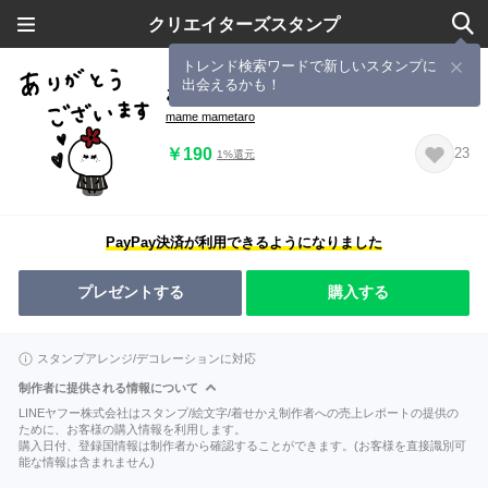
クリエイターズスタンプ
トレンド検索ワードで新しいスタンプに
出会えるかも！
お洒落×かわいい。シンプル敬語。
mame mametaro
￥190
23
1%還元
PayPay決済が利用できるようになりました
プレゼントする
購入する
スタンプアレンジ/デコレーションに対応
制作者に提供される情報について
LINEヤフー株式会社はスタンプ/絵文字/着せかえ制作者への売上レポートの提供の
ために、お客様の購入情報を利用します。
購入日付、登録国情報は制作者から確認することができます。(お客様を直接識別可
能な情報は含まれません)