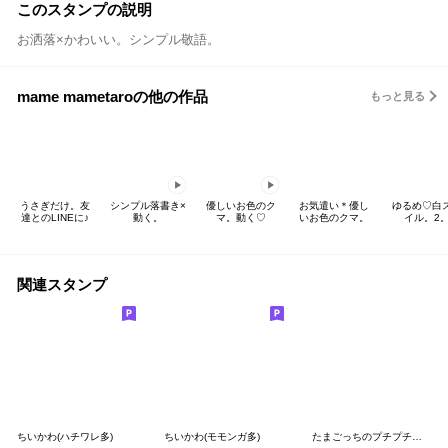
このスタンプの説明
お洒落×かわいい。シンプル敬語。
mame mametaroの他の作品
もっと見る
うさぎだけ。友
シンプル落書き×
優しいお色のク
お気遣い＊優し
ゆるめ♡白
達とのLINEに♪
動く。
マ。動く♡
いお色のクマ。
イル。2
関連スタンプ
ちいかわ(ハチワレ多)
ちいかわ(モモンガ多)
たまごっちのプチプチおみせっち