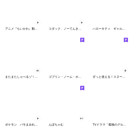
アニメ『ちいかわ』動くLINEスタンプ vol.2
コダック、ノーてんきに悩み中！
ハローキティ ギャルバイブス♡
またまたしゃべるゾ！クレヨンしんちゃん
ゴブリン・ノーム・ホーン
ずっと使える！スヌーピーのグリーティング
ポケモン パモまみれスタンプ
んぽちゃむ
TVドラマ「孤独のグルメ」