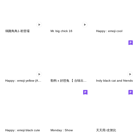
鴿雞鳥鳥1-初登場
Mr. big chick 16
Happy : emoji cool
Happy : emoji yellow (Ami)
勒狗 x 好想兔 【 台味出擊!! 】
Indy black cat and friends
Happy : emoji black cute
Monday : Show
天天用♪史努比