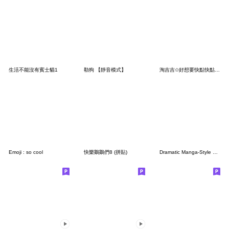
生活不能沒有賓士貓1
勒狗 【靜音模式】
淘吉吉✩好想要快點快點!!!!!!
Emoji : so cool
快樂鵝鵝們8 (拼貼)
Dramatic Manga-Style Manmaru-kun