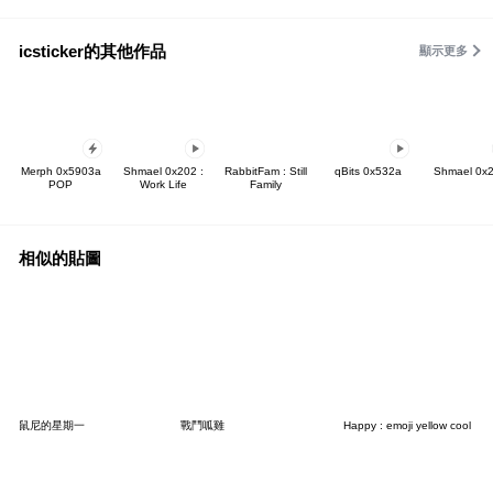
icsticker的其他作品
顯示更多
Merph 0x5903a
Shmael 0x202 :
RabbitFam : Still
qBits 0x532a
Shmael 0x
POP
Work Life
Family
相似的貼圖
鼠尼的星期一
戰鬥呱雞
Happy : emoji yellow cool