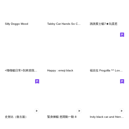
Silly Doggo Mood
Tabby Cat Hands So Cute
跩跩賓士貓7★玩蛋惹
<嚕嚕貓日常>別來煩我♡♡♡～
Happy : emoji black
福吉拉 Frogzilla ^^ Love you 2 (英文) !
史努比（復古篇）
緊身褲貓 悠閒動一動 8
Indy black cat and friends III