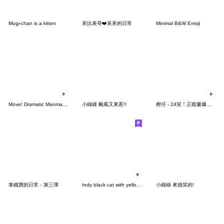
Mugi-chan is a kitten
呆比表哥❤️呆呆的日常
Minimal B&W Emoji
Move! Dramatic Manmaru-kun
小綠綠 颱風又來惹!!
柑仔 - 24笑！正能量爆棚！
拿鐵寶的日常－第三彈
Indy black cat with yellow eyes
小綠綠 來搞笑的!