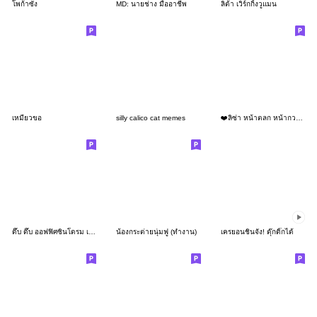
โพก้าซัง
MD: นายช่าง มืออาชีพ
ลิต้า เวิร์กกิ้งวูแมน
เหมียวขอ
silly calico cat memes
❤️ลิซ่า หน้าตลก หน้ากวน!❤️
ดึ๊บ ดึ๊บ ออฟฟิศซินโดรม เก้า
น้องกระต่ายนุ่มฟู (ทำงาน)
เครยอนชินจัง! ดุ๊กดิ๊กได้