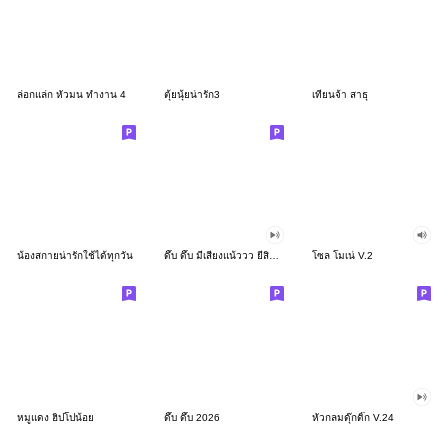
ล่อกแล่ก หัวมน ทำงาน 4
ตุ้ยนุ้ยน่ารัก3
เทียนจ้า สาธุ
น้องสกายน่ารักใช้ได้ทุกวัน
ดึ๊บ ดึ๊บ มีเสียงแน้ววว ยี่สิบสอง
โซล โมเน่ V.2
หมูแดง ฮิปโปน้อย
ดึ๊บ ดึ๊บ 2026
หัวกลมดุ๊กดิ๊ก V.24