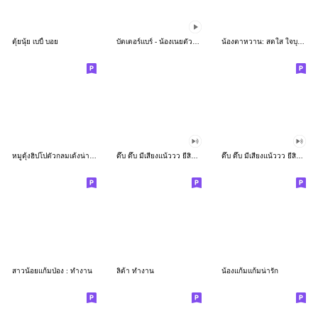
ตุ้ยนุ้ย เบบี้ บอย
บัตเตอร์แบร์ - น้องเนยตัวตึง พุงเต่ง
น้องตาหวาน: สดใส ใจบุญ (สีพาสเทล)
หมูดุ้งฮิปโปตัวกลมเด้งน่ารัก
ดึ๊บ ดึ๊บ มีเสียงแน้ววว ยี่สิบเจ็ด
ดึ๊บ ดึ๊บ มีเสียงแน้ววว ยี่สิบหก
สาวน้อยแก้มป่อง : ทำงาน
ลิต้า ทำงาน
น้องแก้มแก้มน่ารัก