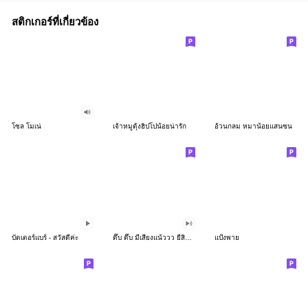
สติกเกอร์ที่เกี่ยวข้อง
โซล โมเน่
เจ้าหมูดุ้งฮิปโปน้อยน่ารัก
อ้วนกลม หมาน้อยแสนซน
บัตเตอร์แบร์ - สวัสดีค่ะ
ดึ๊บ ดึ๊บ มีเสียงแน้ววว ยี่สิบห้า
แป้งพาย