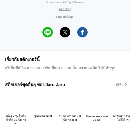
© Jaru-Jaru - All Right Reserve
หมายเหตุ
รายงานปัญหา
เกี่ยวกับสติกเกอร์นี้
ยูริเซ็กซี่เกิร์ล สาวสวย น่ารัก ขี้เล่น สาวผมสั้น สาวออฟฟิศ ไม่มีคำพูด
สติกเกอร์ชุดอื่นๆ ของ Jaru-Jaru
ดูเพิ่ม
เด็กผู้หญิงจ้ำม่ำ
ขุ่นแม่ขอร้อง!!
รินลดาสาวสวย 8
Marine sexy wife
ดารินสาวสว
น่ารัก 32 บิ๊ก no
บิ๊ก no text
02 EN
ไม่มีคำพู
text