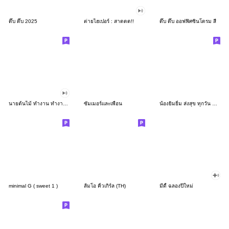
ดึ๊บ ดึ๊บ 2025
ต่ายไฮเปอร์ : สาดดด!!
ดึ๊บ ดึ๊บ ออฟฟิศซินโดรม สี่
นายต้นไม้ ทำงาน ทำงาน ทำงาน!!!
ซัมเมอร์และเพื่อน
น้องยิมยิ้ม ส่งสุข ทุกวัน CutePastel THA
minimal G ( sweet 1 )
ส้มโอ คิ้วเกิร์ล (TH)
มีดี้ ฉลองปีใหม่