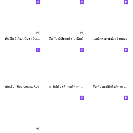
ดึ๊บ ดึ๊บ มีเสียงแน้ววว สิบเก้า
ดึ๊บ ดึ๊บ มีเสียงแน้ววว ยี่สิบสี่
แรบบี้ กระต่ายน้อยอ้วนกลม
เด็กเฮีย - RedremasteRed
พาร์เฟ่ต์ : สติกเกอร์ทำงาน
ดึ๊บ ดึ๊บ ออฟฟิศซินโดรม เจ็ด