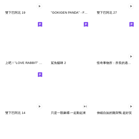
雙下巴阿北 19
"GOKIGEN PANDA" - Feeling / global
雙下巴阿北 27
上吧！"LOVE RABBIT" 台灣版
鯊魚貓咪 2
怪奇事物所：所長的過度繁殖
雙下巴阿北 14
只是一顆麻糬-一起動起來
伸縮自如的雞與鴨 超好笑