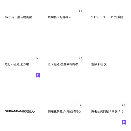
87小兔：諧音梗萬歲 !
白爛貓☆好棒棒☆
"LOVE RABBIT" 沈重的愛 台灣版
塔仔不正經 超煩啪
豆卡頻道-全螢幕狗狗都沒你上班累
吉伊卡哇 (2)
SHIBANBAN微笑柴犬-廢柴寶寶日常
情緒化的兔子-真的好開心
胸毛公寓的猴子朋友 2（有聲動態）