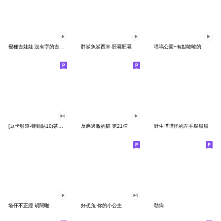
變種吉娃娃 沒有字的吉娃娃
胖鯊魚鯊西米-胚囉胚囉
喵嗚公園−有點嗆嗆的
[豆卡頻道-聲動貼10(茶寶丸日常篇)
反應過激的貓 第21彈
野生喵喵怪的左手壓扁扁
塔仔不正經 胡鬧啪
好想兔-你的小公主
勒狗