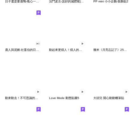
日子還是要過鴨-呱心一下鴨
法鬥皮古-說好的減肥呢(第15彈)
PP mini 小小企鵝-裝飾貼2
鹿人與泥鰍-社畜伯的日常有聲貼圖
動起來更煩人！煩人的貓咪3
幾米《月亮忘記了》25周年 x 晴天P莉
動來動去！不可思議的寶可夢貼圖
Love Mode 動態貼圖5
大頭兒 開心動動蠟筆貼