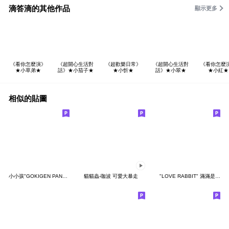
滴答滴的其他作品
顯示更多
《看你怎麼演》
《超開心生活對
《超歡樂日常》
《超開心生活對
《看你怎麼
★小草弟★
話》★小茄子★
★小忻★
話》★小翠★
★小紅★
相似的貼圖
小小孩"GOKIGEN PANDA" 台灣版
貓貓蟲-咖波 可愛大暴走
"LOVE RABBIT" 滿滿是愛 台灣版