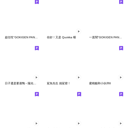
超任性"GOKIGEN PANDA" 台灣版
你好！又是 Quokka 喔
一直鬧"GOKIGEN PANDA" 台灣版
日子還是要過鴨－陽光開朗每一天鴨
鯊魚先生 搞鯊密！
蜜桃貓和小伙伴8