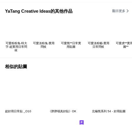
YaTang Creative Ideas的其他作品
顯示更多
可愛粉粉兔-特大
可愛淡粉兔-實用
可愛熊**日常實
可愛淡粉貓-實用
可愛虎**實
字-超實用日常問
問候
用貼圖
日常問候
圖**
候
相似的貼圖
超好用日常貼 _O10
《胖胖喵真好貼》OK
北極熊系列 54 - 好用貼圖