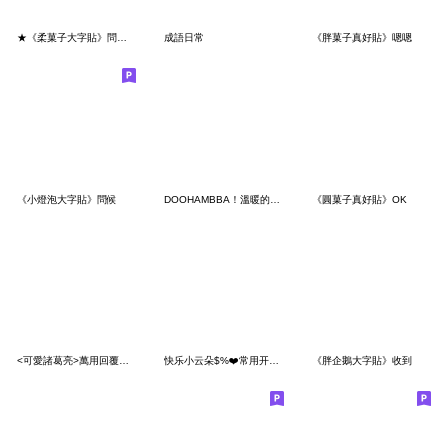
★《柔菓子大字貼》問候★
成語日常
《胖菓子真好貼》嗯嗯
《小燈泡大字貼》問候
DOOHAMBBA！溫暖的日常時刻
《圓菓子真好貼》OK
<可愛諸葛亮>萬用回覆術♡♡♡～
快乐小云朵$%❤️常用开心礼貌篇❤️
《胖企鵝大字貼》收到