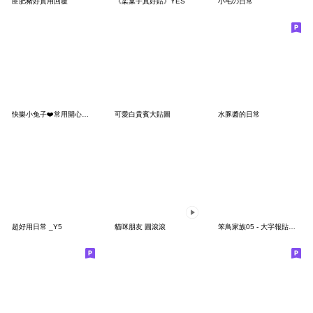
匪肥豬好實用回覆
《柔菓子真好貼》YES
小毛の日常
快樂小兔子❤️常用開心禮貌篇^❤️^
可愛白貴賓大貼圖
水豚醬的日常
超好用日常 _Y5
貓咪朋友 圓滾滾
笨鳥家族05 - 大字報貼圖來襲！