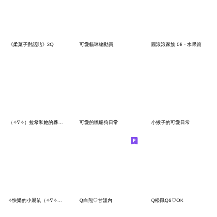
《柔菓子對話貼》3Q
可愛貓咪總動員
圓滾滾家族 08 - 水果篇
（✧∇✧）拉希和她的夥伴 ❤️ 常用篇 ❤️
可愛的臘腸狗日常
小猴子的可愛日常
✧快樂的小屬鼠（✧∇✧）哈囉
Q白熊♡甘溫內
Q松鼠Q6♡OK