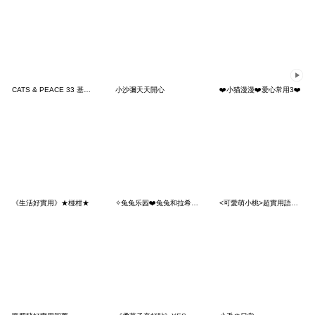
CATS & PEACE 33 基本款貼圖
小沙彌天天開心
❤️小猫漫漫❤️爱心常用3❤️
《生活好實用》★椪柑★
✧兔兔乐园❤️兔兔和拉希❤️日常用语❤️
<可愛萌小桃>超實用語貼♡♡♡～