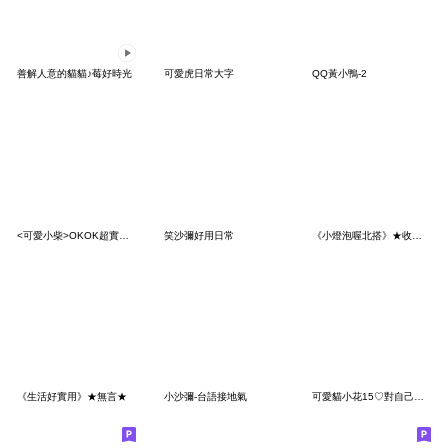
善解人意的貓貓♪莓好時光
可愛虎日常大字
QQ黃小鴨-2
<可愛小柴>OKOK超實用♡♡♡～
笑沙彌好用日常
《小燈泡喔北搭》★收到★
《生活好實用》★無言★
小沙彌-台語接地氣
可愛貓小花15♡對自己好一點