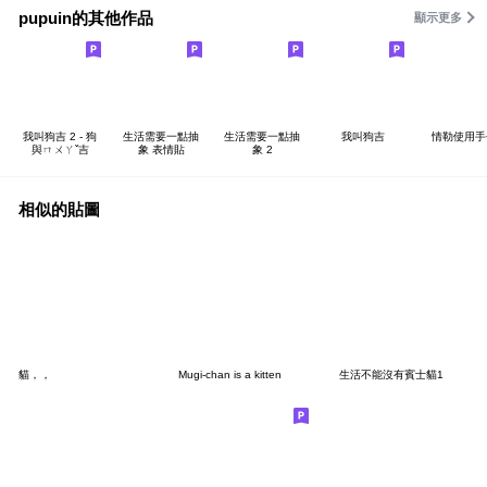
pupuin的其他作品
顯示更多
我叫狗吉 2 - 狗
生活需要一點抽
生活需要一點抽
我叫狗吉
情勒使用手
與ㄇㄨㄚˇ吉
象 表情貼
象 2
相似的貼圖
貓，，
Mugi-chan is a kitten
生活不能沒有賓士貓1