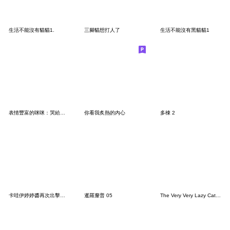
生活不能沒有貓貓1.
三腳貓想打人了
生活不能沒有黑貓貓1
表情豐富的咪咪：哭給你看！
你看我炙熱的內心
多棟 2
卡哇伊婷婷醬再次出擊！！！
暹羅釐普 05
The Very Very Lazy Cat - 哭哭貓 (無字版)