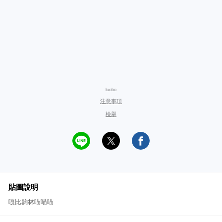
luobo
注意事項
檢舉
貼圖說明
嘎比齁林喵喵喵