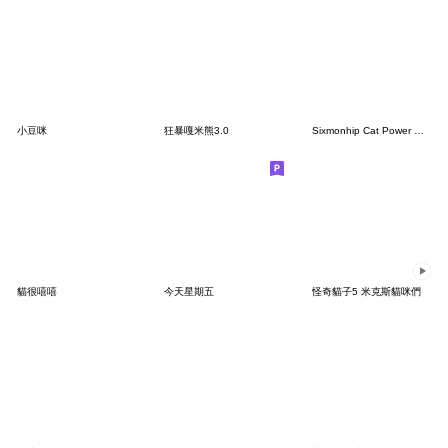
小豆咪
狂暴嘎米熊3.0
Sixmonhip Cat Power 起司貓 1
貓很嘻嘻
今天星期五
怪奇貓子5 米克斯貓咪們