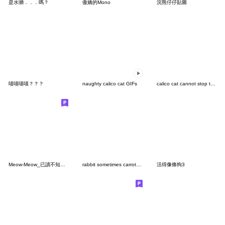
是水獺．．．嗎？
傲嬌的Mono
浣熊仔仔貼圖
喵喵喵喵？？？
naughty calico cat GIFs
calico cat cannot stop the loneliness
Meow-Meow_已讀不知怎麼回
rabbit sometimes carrot no text 12
活得像條狗3