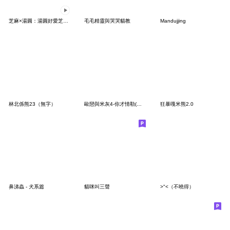
芝麻×湯圓：湯圓好愛芝麻篇
毛毛精靈與哭哭貓教
Mandujjing
林北係熊23（無字）
歐戀與米灰4-你才情勒(大臉攻擊！特輯)
狂暴嘎米熊2.0
鼻涕蟲 - 犬系篇
貓咪叫三聲
>"<（不曉得）