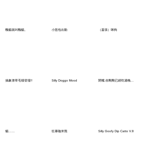
醜貓就叫醜貓。
小慫包出動
（囂張）咪狗
抽象潦草毛喵登場!!
Silly Doggo Mood
閉嘴,你剛剛已經吃過晚餐了
貓……
狂暴咖米熊
Silly Goofy Dip Catto V.8