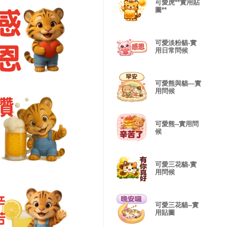
可愛虎**實用貼
圖**
可愛淡粉貓-實
用日常問候
可愛熊與貓—實
用問候
可愛熊--實用問
候
可愛三花貓-實
用問候
可愛三花貓--實
用貼圖