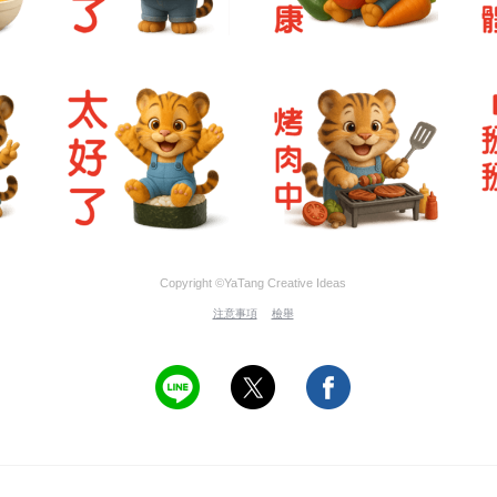
Copyright ©YaTang Creative Ideas
注意事項
檢舉