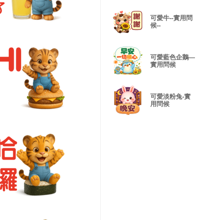
可愛牛--實用問
候--
可愛藍色企鵝—
實用問候
可愛淡粉兔-實
用問候