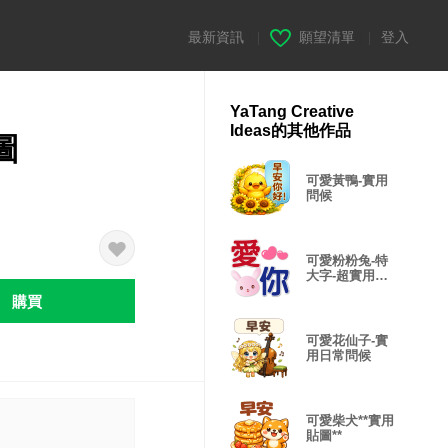
最新資訊
|
願望清單
|
登入
YaTang Creative
Ideas的其他作品
圖
可愛黃鴨-實用
問候
可愛粉粉兔-特
大字-超實用日
常問候
購買
可愛花仙子-實
用日常問候
可愛柴犬**實用
貼圖**