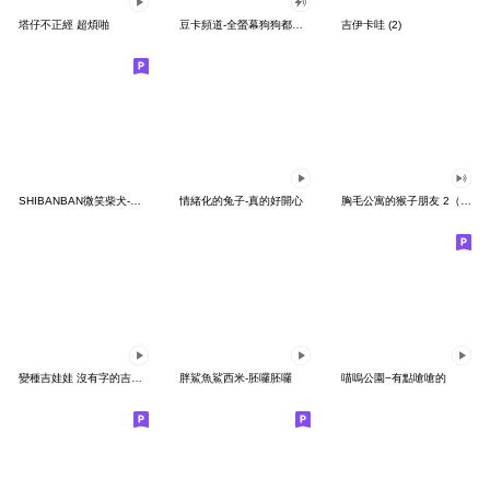
塔仔不正經 超煩啪
豆卡頻道-全螢幕狗狗都沒你上班累
吉伊卡哇 (2)
SHIBANBAN微笑柴犬-廢柴寶寶日常
情緒化的兔子-真的好開心
胸毛公寓的猴子朋友 2（有聲動態）
變種吉娃娃 沒有字的吉娃娃
胖鯊魚鯊西米-胚囉胚囉
喵嗚公園−有點嗆嗆的