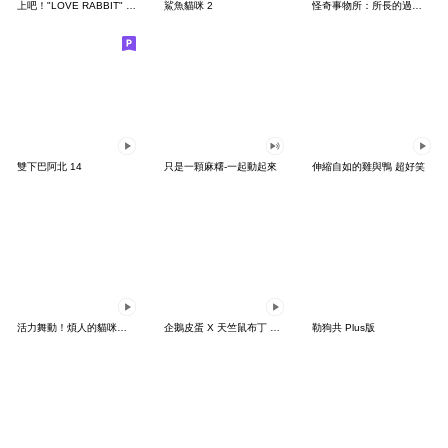
上吧！"LOVE RABBIT" 台灣版
鯊魚貓咪 2
怪奇事物所：所長的過度繁殖
雙下巴阿北 14
只是一顆麻糬-一起動起來
伸縮自如的雞與鴨 超好笑
活力舞動！煩人的貓咪★迷你版 2
企鵝皮蛋 X 天竺鼠布丁 有點厭世
勒狗共 Plus版