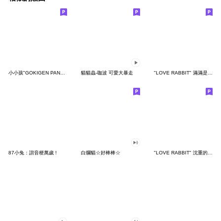
小小孩"GOKIGEN PANDA" 台灣版
貓貓蟲-咖波 可愛大暴走
"LOVE RABBIT" 滿滿是愛 台灣版
87小兔：諧音梗萬歲 !
白爛貓☆好棒棒☆
"LOVE RABBIT" 沈重的愛 台灣版