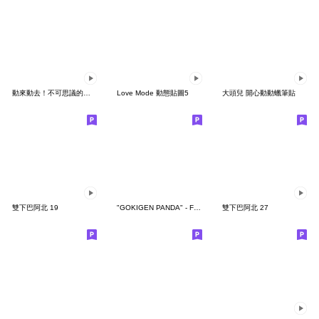
動來動去！不可思議的寶可夢貼圖
Love Mode 動態貼圖5
大頭兒 開心動動蠟筆貼
雙下巴阿北 19
"GOKIGEN PANDA" - Feeling / global
雙下巴阿北 27