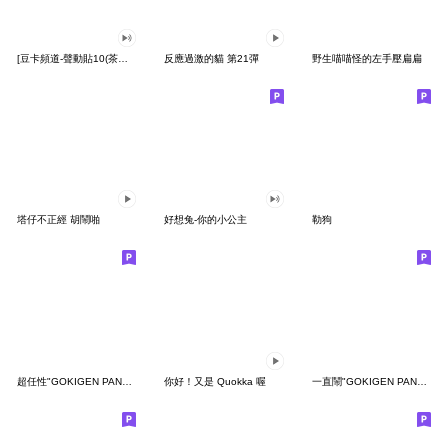
[豆卡頻道-聲動貼10(茶寶丸日常篇)
反應過激的貓 第21彈
野生喵喵怪的左手壓扁扁
塔仔不正經 胡鬧啪
好想兔-你的小公主
勒狗
超任性"GOKIGEN PANDA" 台灣版
你好！又是 Quokka 喔
一直鬧"GOKIGEN PANDA" 台灣版