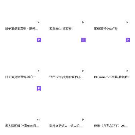
日子還是要過鴨－陽光開朗每一天鴨
鯊魚先生 搞鯊密！
蜜桃貓和小伙伴8
日子還是要過鴨-呱心一下鴨
法鬥皮古-說好的減肥呢(第15彈)
PP mini 小小企鵝-裝飾貼2
鹿人與泥鰍-社畜伯的日常有聲貼圖
動起來更煩人！煩人的貓咪3
幾米《月亮忘記了》25周年 x 晴天P莉