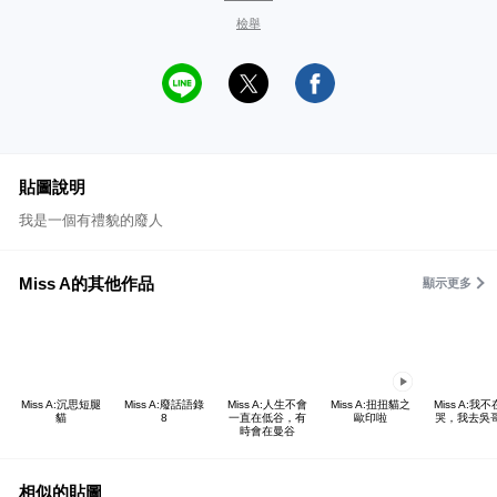
檢舉
貼圖說明
我是一個有禮貌的廢人
Miss A的其他作品
顯示更多
Miss A:沉思短腿
Miss A:廢話語錄
Miss A:人生不會
Miss A:扭扭貓之
Miss A:我
貓
8
一直在低谷，有
歐印啦
哭，我去吳
時會在曼谷
相似的貼圖