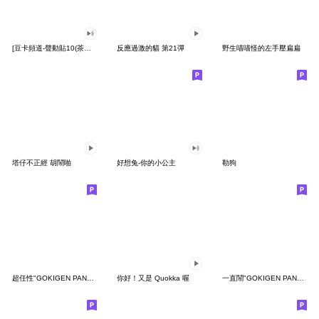
[豆卡頻道-聲動貼10(茶寶丸日常篇)
反應過激的貓 第21彈
野生喵喵怪的左手壓扁扁
塔仔不正經 胡鬧啪
好想兔-你的小公主
勒狗
超任性"GOKIGEN PANDA" 台灣版
你好！又是 Quokka 喔
一直鬧"GOKIGEN PANDA" 台灣版