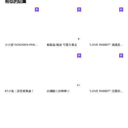
相似的貼圖
小小孩"GOKIGEN PANDA" 台灣版
貓貓蟲-咖波 可愛大暴走
"LOVE RABBIT" 滿滿是愛 台灣版
87小兔：諧音梗萬歲 !
白爛貓☆好棒棒☆
"LOVE RABBIT" 沈重的愛 台灣版