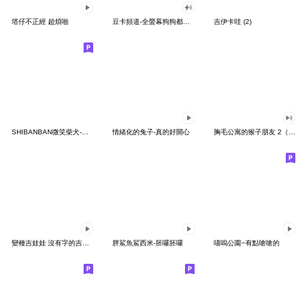
塔仔不正經 超煩啪
豆卡頻道-全螢幕狗狗都沒你上班累
吉伊卡哇 (2)
SHIBANBAN微笑柴犬-廢柴寶寶日常
情緒化的兔子-真的好開心
胸毛公寓的猴子朋友 2（有聲動態）
變種吉娃娃 沒有字的吉娃娃
胖鯊魚鯊西米-胚囉胚囉
喵嗚公園−有點嗆嗆的