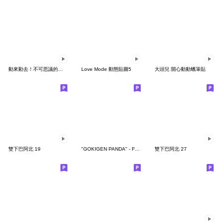
動來動去！不可思議的寶可夢貼圖
Love Mode 動態貼圖5
大頭兒 開心動動蠟筆貼
雙下巴阿北 19
"GOKIGEN PANDA" - Feeling / global
雙下巴阿北 27