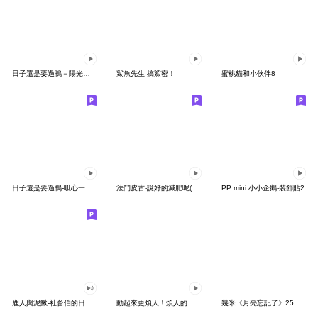
日子還是要過鴨－陽光開朗每一天鴨
鯊魚先生 搞鯊密！
蜜桃貓和小伙伴8
日子還是要過鴨-呱心一下鴨
法鬥皮古-說好的減肥呢(第15彈)
PP mini 小小企鵝-裝飾貼2
鹿人與泥鰍-社畜伯的日常有聲貼圖
動起來更煩人！煩人的貓咪3
幾米《月亮忘記了》25周年 x 晴天P莉