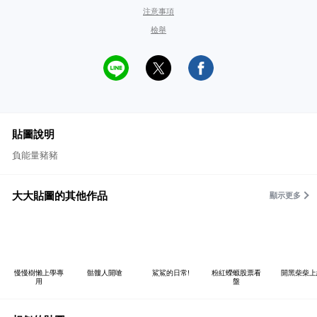
注意事項
檢舉
貼圖說明
負能量豬豬
大大貼圖的其他作品
顯示更多
慢慢樹懶上學專
骷髏人開嗆
鯊鯊的日常!
粉紅蠑螈股票看
開黑柴柴上
用
盤