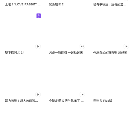
上吧！"LOVE RABBIT" 台灣版
鯊魚貓咪 2
怪奇事物所：所長的過度繁殖
雙下巴阿北 14
只是一顆麻糬-一起動起來
伸縮自如的雞與鴨 超好笑
活力舞動！煩人的貓咪★迷你版 2
企鵝皮蛋 X 天竺鼠布丁 有點厭世
勒狗共 Plus版