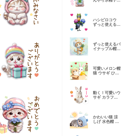
んやり氷帽子
返事 挨拶 感情
ハシビロコウ
ずっと使える
吹き出し BIG
ずっと使えるパ
イナップル帽ネ
コ 返事 挨拶
可愛いメロン帽
猫 ウサギ ひよ
こ 敬語 BIG
動く！可愛いウ
サギ カラフル
挨拶 返事
かわいい猫 涼
しげ 水色帽 吹
き出し BIG