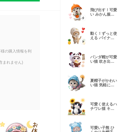
飛び出す！可愛
い みかん服ネ
コ 敬語
動く！ずっと使
える パイナッ
プル帽ネコ
客様の購入情報を利
パンダ帽が可愛
い猫 吹き出し
含まれません)
敬語 BIG
夏帽子がかわい
い猫 気軽に使
える BIG
可愛く使えるハ
チワレ猫 キュ
ート 麦わら帽
可愛い子熊 ひ