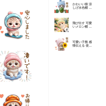
かわいい猫 涼
しげ水色帽 吹
き出し 敬語BIG
飛び出す 可愛
いメロン帽 猫
ウサギ ひよこ
可愛い子熊 感
情伝える 使い
やすい敬語 BIG