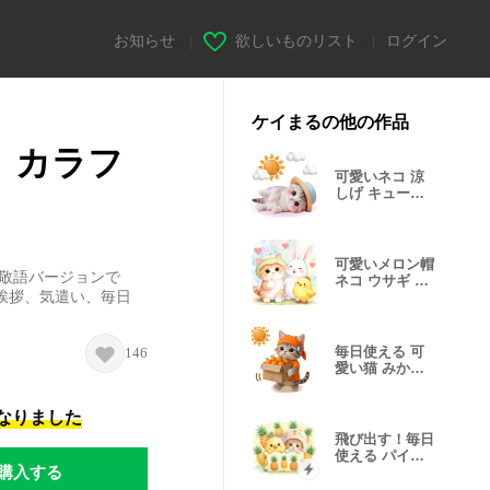
お知らせ
|
欲しいものリスト
|
ログイン
ケイまるの他の作品
 カラフ
可愛いネコ 涼
しげ キュート
な麦わら帽
可愛いメロン帽
 敬語バージョンで
ネコ ウサギ ひ
挨拶、気遣い、毎日
よこ BIG
毎日使える 可
146
愛い猫 みかん
帽 みかん服
になりました
飛び出す！毎日
使える パイナ
購入する
ップル帽ネコ