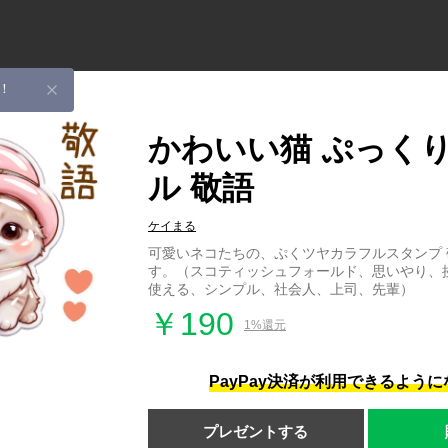
！
かわいい猫 ぷっくり
ル 敬語
ケイまる
可愛いネコたちの、ぷくツヤカラフルスタンプ
す。（スコティッシュフォールド、思いやり、
使える、シンプル、社会人、上司、先輩）
￥190
1%還元
PayPay決済が利用できるよう
プレゼントする