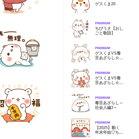
ゲスくま20
ちびうさ【おし
ごと敬語】
ゲスくまVS毒
舌あざらし☆あ
ざらしサイド4
ゲスくまVS毒
舌あざらし☆ゲ
スくまサイド4
毒舌あざらし～
社会人編3～
【2025】動く
年末年始♡ちび
うさ＆ちびくま