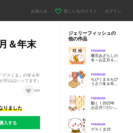
お知らせ
|
欲しいものリスト
|
ログイン
ジェリーフィッシュの
他の作品
月＆年末
毒舌あざらしの
冬～お正月＆年
末年始plus～
『ゲスくま』の冬＆年
ちびくま＆ちび
柄が沢山はいってます♪
うさ♡冬＆年末
年始
660
動く！2025年
になりました
お正月♡だいす
きネコちゃん
購入する
ゲスくま19