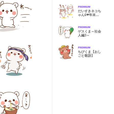
だいすきネコち
ゃん6❤年末年
始plus
ゲスくま～社会
人編3～
ちびくま【おし
ごと敬語】