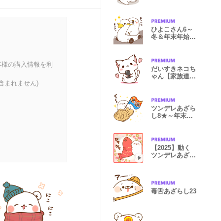
ひよこさん6～
冬＆年末年始
plus～
客様の購入情報を利
だいすきネコち
ゃん【家族連
含まれません)
絡】
ツンデレあざら
し8★～年末年
始plus～
【2025】動く
ツンデレあざら
し正月スタンプ
毒舌あざらし23