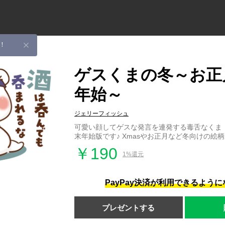
！
ゲスくまの冬～お正
年始～
ジェリーフィッシュ
可愛い顔してゲスな発言を連発する毒舌なくま
末年始版です♪ Xmasやお正月など冬向けの絵
￥190
1%還元
PayPay決済が利用できるよう
プレゼントする