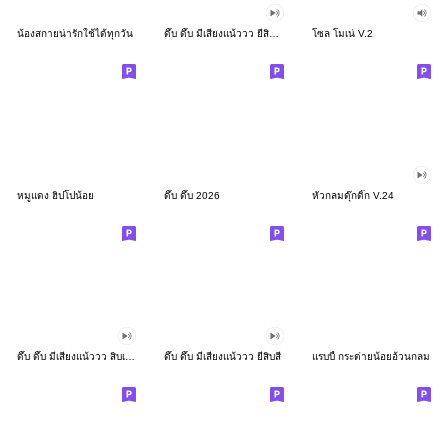
น้องสกายน่ารักใช้ได้ทุกวัน
ดึ๊บ ดึ๊บ มีเสียงแน้ววว ยี่สิบสอง
โซล โมเน่ V.2
หมูแดง ฮิปโปน้อย
ดึ๊บ ดึ๊บ 2026
หัวกลมดุ๊กดิ๊ก V.24
ดึ๊บ ดึ๊บ มีเสียงแน้ววว สิบเก้า
ดึ๊บ ดึ๊บ มีเสียงแน้ววว ยี่สิบสี่
แรบบี้ กระต่ายน้อยอ้วนกลม