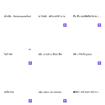
เด็กเฮีย - RedremasteRed
พาร์เฟ่ต์ : สติกเกอร์ทำงาน
ดึ๊บ ดึ๊บ ออฟฟิศซินโดรม เจ็ด
โพก้าซัง
MD: นายช่าง มืออาชีพ
ลิต้า เวิร์กกิ้งวูแมน
เหมียวขอ
silly calico cat memes
❤️ลิซ่า หน้าตลก หน้ากวน!❤️