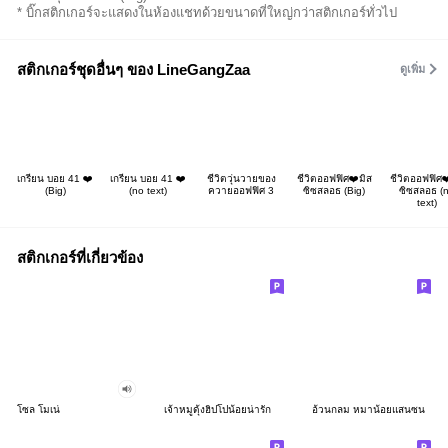
* บิ๊กสติกเกอร์จะแสดงในห้องแชทด้วยขนาดที่ใหญ่กว่าสติกเกอร์ทั่วไป
สติกเกอร์ชุดอื่นๆ ของ LineGangZaa
ดูเพิ่ม
เกรียน บอย 41 ❤️
เกรียน บอย 41 ❤️
ชีวิตวุ่นวายของ
ชีวิตออฟฟิศ❤️มิส
ชีวิตออฟฟิศ❤
(Big)
(no text)
ควายออฟฟิศ 3
ซิซสลอธ (Big)
ซิซสลอธ (
text)
สติกเกอร์ที่เกี่ยวข้อง
โซล โมเน่
เจ้าหมูดุ้งฮิปโปน้อยน่ารัก
อ้วนกลม หมาน้อยแสนซน