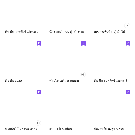
ดึ๊บ ดึ๊บ ออฟฟิศซินโดรม เก้า
น้องกระต่ายนุ่มฟู (ทำงาน)
เครยอนชินจัง! ดุ๊กดิ๊กได้
ดึ๊บ ดึ๊บ 2025
ต่ายไฮเปอร์ : สาดดด!!
ดึ๊บ ดึ๊บ ออฟฟิศซินโดรม สี่
นายต้นไม้ ทำงาน ทำงาน ทำงาน!!!
ซัมเมอร์และเพื่อน
น้องยิมยิ้ม ส่งสุข ทุกวัน CutePastel THA