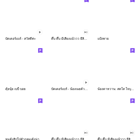
บัตเตอร์แบร์ - สวัสดีค่ะ
ดึ๊บ ดึ๊บ มีเสียงแน้ววว ยี่สิบห้า
แป้งพาย
ตุ้ยนุ้ย เบบี้ บอย
บัตเตอร์แบร์ - น้องเนยตัวตึง พุงเต่ง
น้องตาหวาน: สดใส ใจบุญ (สีพาสเทล)
หมูดุ้งฮิปโปตัวกลมเด้งน่ารัก
ดึ๊บ ดึ๊บ มีเสียงแน้ววว ยี่สิบเจ็ด
ดึ๊บ ดึ๊บ มีเสียงแน้ววว ยี่สิบหก