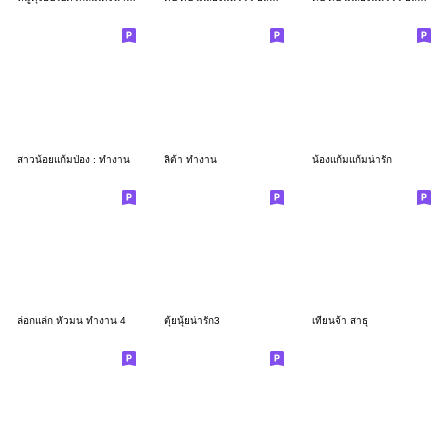
สาวน้อยแก้มป่อง : ทำงาน
ลิต้า ทำงาน
น้องแก้มแก้มน่ารัก
ล่อกแล่ก หัวมน ทำงาน 4
ตุ้ยนุ้ยน่ารัก3
เทียนจ้า สาธุ