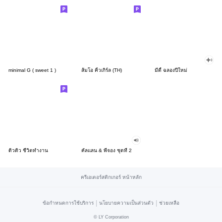
minimal G ( sweet 1 )
ส้มโอ คิ้วเกิร์ล (TH)
มีดี้ ฉลองปีใหม่
ดิวดิว ชีวิตทำงาน
คัลแลน & พี่จอง ชุดที่ 2
ครีเอเตอร์สติกเกอร์ หน้าหลัก
|
|
ข้อกำหนดการใช้บริการ
นโยบายความเป็นส่วนตัว
ช่วยเหลือ
©
LY Corporation