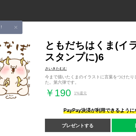
！
ともだちはくま(イ
スタンプに)6
さいきたむむ
今まで描いたくまのイラストに言葉をつけたり
た。第六弾です。
￥190
1%還元
PayPay決済が利用できるよう
プレゼントする