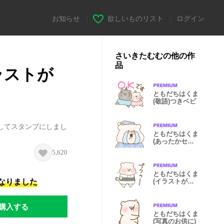
お知らせ
|
欲しいものリスト
|
ログイン
さいきたむむの他の作
品
ラストが
ともだちはくま
(敬語)つきベビ
してスタンプにしまし
ともだちはくま
(あったかセー
ター)
5,620
ともだちはくま
になりました
(イラストがス
タンプに)5
購入する
ともだちはくま
(写真のお供に)