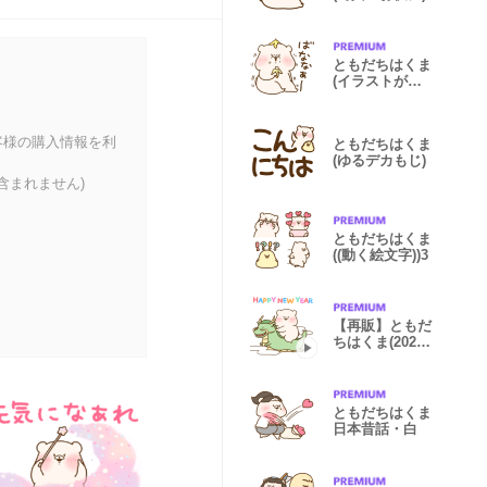
ともだちはくま
(イラストがス
タンプに)3
客様の購入情報を利
ともだちはくま
(ゆるデカもじ)
含まれません)
ともだちはくま
((動く絵文字))3
【再販】ともだ
ちはくま(2024
あけおめ再販)
ともだちはくま
日本昔話・白