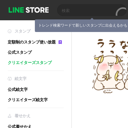
トレンド検索ワードで新しいスタンプに出会えるかも
スタンプ
定額制のスタンプ使い放題
公式スタンプ
クリエイターズスタンプ
絵文字
公式絵文字
クリエイターズ絵文字
着せかえ
公式着せかえ