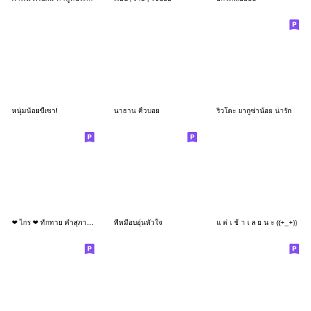
หนุ่มน้อยขี้เซา!
นาธาน คิ้วบอย
ริวโตะ ยากูซ่าน้อย น่ารัก
❤ ไกร ❤ ทักทาย คำสุภาพ (Big)
พี่หมีอบอุ่นหัวใจ
แ ต่ เ ช้ า เ ล ย น ะ ((+_+))