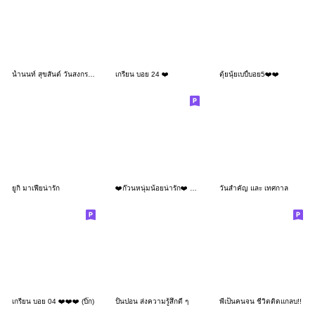
น้ำนนท์ สุขสันต์ วันสงกรานต์ครับ 3_34
เกรียน บอย 24 ❤️
ตุ้ยนุ้ยเบบี้บอย5❤️❤️
ยูกิ มาเฟียน่ารัก
❤️ก๊วนหนุ่มน้อยน่ารัก❤️ V.11
วันสำคัญ และ เทศกาล
เกรียน บอย 04 ❤️❤️❤️ (บิ๊ก)
ปั้นปอน ส่งความรู้สึกดี ๆ
พี่เป็นคนจน ชีวิตติดแกลบ!!