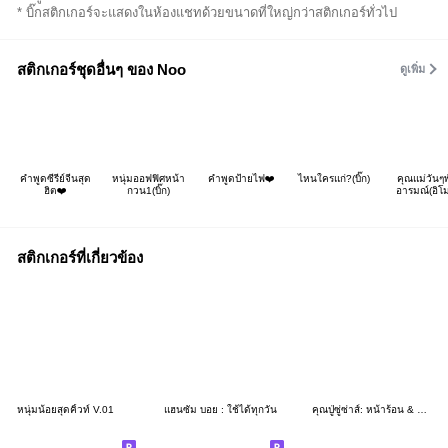
* บิ๊กสติกเกอร์จะแสดงในห้องแชทด้วยขนาดที่ใหญ่กว่าสติกเกอร์ทั่วไป
สติกเกอร์ชุดอื่นๆ ของ Noo
ดูเพิ่ม
คำพูดซีรีย์จีนสุด
หนุ่มออฟฟิศหน้า
คำพูดป้ายไฟ❤️
ไหนใครแก่?(บิ๊ก)
คุณแม่วันๆ
ฮิต❤️
กวน1(บิ๊ก)
อารมณ์(อิโม
สติกเกอร์ที่เกี่ยวข้อง
หนุ่มน้อยสุดคิ้วท์ V.01
แฮนซัม บอย : ใช้ได้ทุกวัน
คุณปู่ซู่ซ่าส์: หน้าร้อน & สงกรานต์