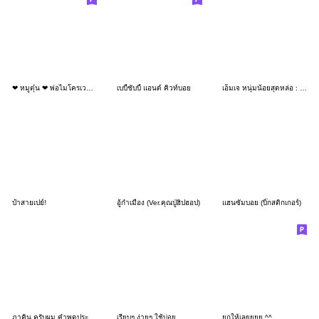
❤ หมูตุ๋น ❤ พ่อไมโครเวฟ คำฮิต (Mini)
เบบี้ชับบี้ แอนด์ คิวท์บอย
เอ็มเจ หนุ่มน้อยสุดหล่อ : ทำงาน
ป๋าสายเปย์!
อู้กำเมือง (Ver.คุณปู่ฮิปฮอป)
แฮนซั่มบอย (บิ๊กสติกเกอร์)
ภาคิน ครับผม คำพูดประจำวัน 3_60
เรียบๆ ง่ายๆ ใช้บ่อย
ยกให้เลยยยย ^^