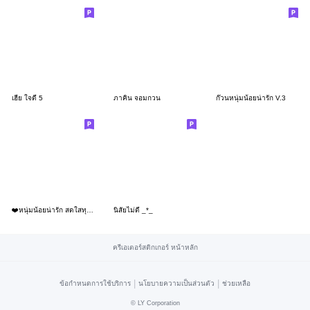
เฮีย ใจดี 5
ภาคิน จอมกวน
ก๊วนหนุ่มน้อยน่ารัก V.3
❤️หนุ่มน้อยน่ารัก สดใสทุกวัน❤️
นิสัยไม่ดี _*_
ครีเอเตอร์สติกเกอร์ หน้าหลัก
|
|
ข้อกำหนดการใช้บริการ
นโยบายความเป็นส่วนตัว
ช่วยเหลือ
©
LY Corporation