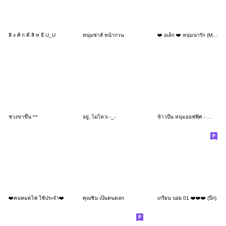
สิ่ ง ศั ก ดิ์ สิ ท ธิ์ U_U
หนุ่มซ่าส์ หน้ากวน
❤️ อเล็ก ❤️ หนุ่มน่ารัก (Mini)
ช่วงขาขึ้น ^^
อยู่..ไม่ไหวi -_-
ข้าวปั้น หนุ่มออฟฟิศ - คำทำงานสุภาพ
❤️คนหมดไฟ ใช้ประจำ❤️
คุณชิน เป็นคนตลก
เกรียน บอย 01 ❤️❤️❤️ (บิ๊ก)