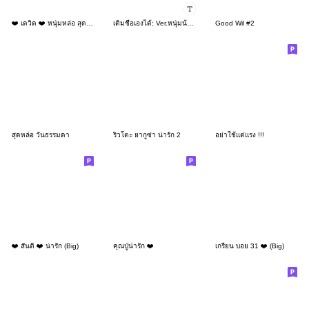
❤️ เดวิด ❤️ หนุ่มหล่อ สุดเท่ (Mini)
เติมชื่อเองได้: Ver.หนุ่มน้อยขี้เซา!
Good Wil #2
สุดหล่อ วันธรรมดา
ริวโตะ ยากูซ่า น่ารัก 2
อย่าใช้แต่แรง !!!
❤️ สันติ ❤️ น่ารัก (Big)
คุณปู่น่ารัก ❤️
เกรียน บอย 31 ❤️ (Big)