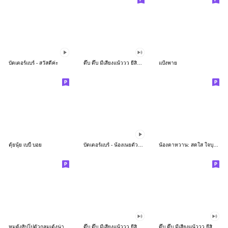
บัตเตอร์แบร์ - สวัสดีค่ะ
ดึ๊บ ดึ๊บ มีเสียงแน้ววว ยี่สิบห้า
แป้งพาย
ตุ้ยนุ้ย เบบี้ บอย
บัตเตอร์แบร์ - น้องเนยตัวตึง พุงเต่ง
น้องตาหวาน: สดใส ใจบุญ (สีพาสเทล)
หมูดุ้งฮิปโปตัวกลมเด้งน่ารัก
ดึ๊บ ดึ๊บ มีเสียงแน้ววว ยี่สิบเจ็ด
ดึ๊บ ดึ๊บ มีเสียงแน้ววว ยี่สิบหก