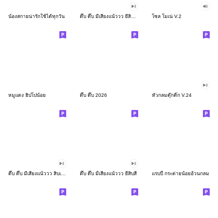
น้องสกายน่ารักใช้ได้ทุกวัน
ดึ๊บ ดึ๊บ มีเสียงแน้ววว ยี่สิบสอง
โซล โมเน่ V.2
หมูแดง ฮิปโปน้อย
ดึ๊บ ดึ๊บ 2026
หัวกลมดุ๊กดิ๊ก V.24
ดึ๊บ ดึ๊บ มีเสียงแน้ววว สิบเก้า
ดึ๊บ ดึ๊บ มีเสียงแน้ววว ยี่สิบสี่
แรบบี้ กระต่ายน้อยอ้วนกลม