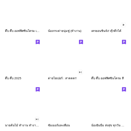
ดึ๊บ ดึ๊บ ออฟฟิศซินโดรม เก้า
น้องกระต่ายนุ่มฟู (ทำงาน)
เครยอนชินจัง! ดุ๊กดิ๊กได้
ดึ๊บ ดึ๊บ 2025
ต่ายไฮเปอร์ : สาดดด!!
ดึ๊บ ดึ๊บ ออฟฟิศซินโดรม สี่
นายต้นไม้ ทำงาน ทำงาน ทำงาน!!!
ซัมเมอร์และเพื่อน
น้องยิมยิ้ม ส่งสุข ทุกวัน CutePastel THA