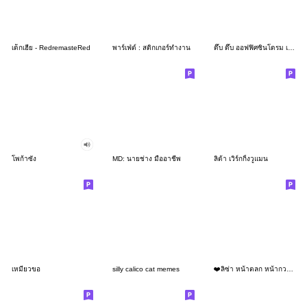
เด็กเฮีย - RedremasteRed
พาร์เฟ่ต์ : สติกเกอร์ทำงาน
ดึ๊บ ดึ๊บ ออฟฟิศซินโดรม เจ็ด
โพก้าซัง
MD: นายช่าง มืออาชีพ
ลิต้า เวิร์กกิ้งวูแมน
เหมียวขอ
silly calico cat memes
❤️ลิซ่า หน้าตลก หน้ากวน!❤️