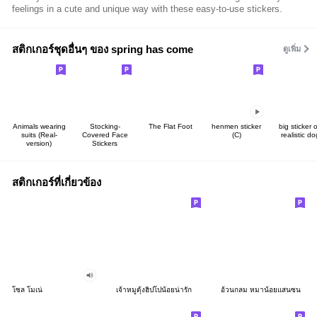
feelings in a cute and unique way with these easy-to-use stickers.
สติกเกอร์ชุดอื่นๆ ของ spring has come
ดูเพิ่ม
Animals wearing
Stocking-
The Flat Foot
henmen sticker
big sticker o
suits (Real-
Covered Face
(C)
realistic d
version)
Stickers
สติกเกอร์ที่เกี่ยวข้อง
โซล โมเน่
เจ้าหมูดุ้งฮิปโปน้อยน่ารัก
อ้วนกลม หมาน้อยแสนซน