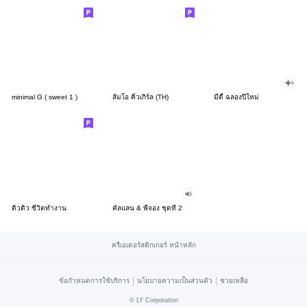
minimal G ( sweet 1 )
ส้มโอ คิ้วเกิร์ล (TH)
มีดี้ ฉลองปีใหม่
ดิวดิว ชีวิตทำงาน
คัลแลน & พี่จอง ชุดที่ 2
ครีเอเตอร์สติกเกอร์ หน้าหลัก
|
|
ข้อกำหนดการใช้บริการ
นโยบายความเป็นส่วนตัว
ช่วยเหลือ
©
LY Corporation