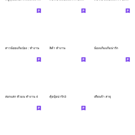
สาวน้อยแก้มป่อง : ทำงาน
ลิต้า ทำงาน
น้องแก้มแก้มน่ารัก
ล่อกแล่ก หัวมน ทำงาน 4
ตุ้ยนุ้ยน่ารัก3
เทียนจ้า สาธุ