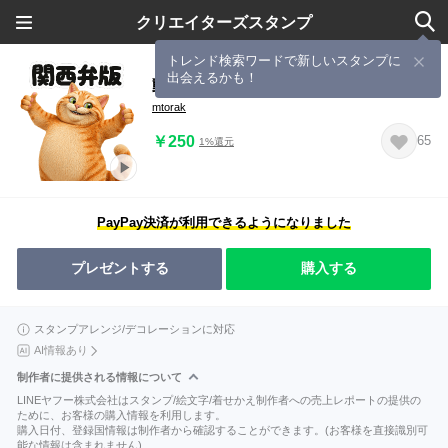
クリエイターズスタンプ
トレンド検索ワードで新しいスタンプに
出会えるかも！
動くふくまるのスタンプ関西弁版
mtorak
￥250
65
1%還元
PayPay決済が利用できるようになりました
プレゼントする
購入する
スタンプアレンジ/デコレーションに対応
AI情報あり
制作者に提供される情報について
LINEヤフー株式会社はスタンプ/絵文字/着せかえ制作者への売上レポートの提供の
ために、お客様の購入情報を利用します。
購入日付、登録国情報は制作者から確認することができます。(お客様を直接識別可
能な情報は含まれません)