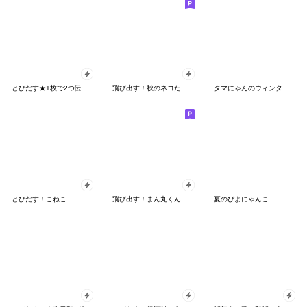
とびだす★1枚で2つ伝わる！猫★ねこ
飛び出す！秋のネコたちにゃんだふる♡
タマにゃんのウィンタースポーツ
とびだす！こねこ
飛び出す！まん丸くんの気遣い
夏のぴよにゃんこ