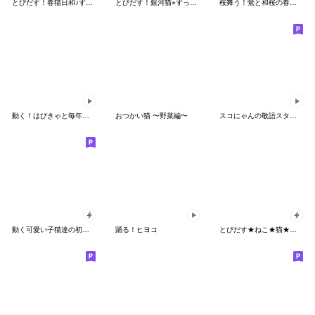
とびだす！春猫日和♪ずっと使える春の挨拶
とびだす！銀河猫⭐︎ずっと使える大人敬語
桜舞う！鶯と和桜の春を感じる挨拶スタンプ
動く！はぴきゃと毎年使える夏スタンプ！
おつかい猫 〜野菜編〜
スコにゃんの敬語スタンプ
動く可愛い子猫達の初夏あいさつ
踊る！ヒヨコ
とびだす★ねこ★猫★にゃんこ★子猫★