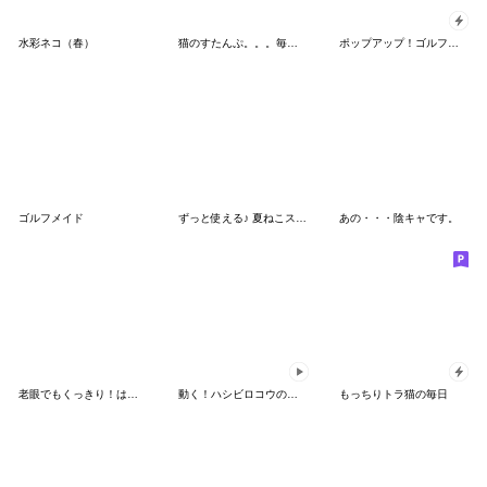
水彩ネコ（春）
猫のすたんぷ。。。毎日使える夏スタンプ
ポップアップ！ゴルフ好き年始挨拶スタンプ
ゴルフメイド
ずっと使える♪ 夏ねこスタンプ
あの・・・陰キャです。
老眼でもくっきり！はぴきゃとBIGスタンプ
動く！ハシビロコウのクロちゃん2
もっちりトラ猫の毎日