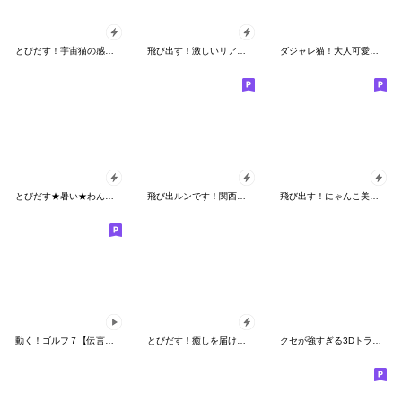
とびだす！宇宙猫の感情を伝えるスタンプ
飛び出す！激しいリアクションにゃんこ
ダジャレ猫！大人可愛いおもしろスタンプ♪
とびだす★暑い★わんこ★柴犬★犬★夏いぬ
飛び出ルンです！関西弁ゴールド
飛び出す！にゃんこ美容室
動く！ゴルフ７【伝言附箋】
とびだす！癒しを届ける幻想きらめき天使猫
クセが強すぎる3Dトラ猫【40種】