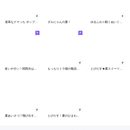
達筆なクマっち ポップアップな日常会話
ダルにゃんの夏！
ゆるふわ☆動くぬいぐるみ①
使いやすい！関西弁はんこ★スタンプ
もっちりトラ猫の敬語スタンプ
とびだす★夏スイーツ♡トイプードル♡いぬ
夏あいさつ♡飛び出す！ねこスタンプ
とびだす！夏のひまわり 大人の日常 敬語