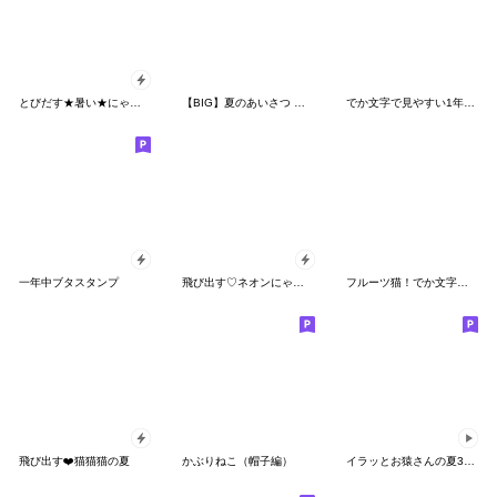
とびだす★暑い★にゃんこ★ねこ 猫★夏
【BIG】夏のあいさつ 水彩画と筆文字一筆箋
でか文字で見やすい1年中使えるはぴきゃと
一年中ブタスタンプ
飛び出す♡ネオンにゃんこ
フルーツ猫！でか文字おもしろねこスタンプ
飛び出す❤️猫猫猫の夏
かぶりねこ（帽子編）
イラッとお猿さんの夏3D（繁体字）