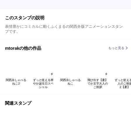
このスタンプの説明
表情豊かにコミカルに動くふくまるの関西弁版アニメーションスタン
プです。
mtorakの他の作品
もっと見る
関西弁しゃべる
ずっと使える華
関西弁しゃべる
飛び出す【夏】
ずっと使え
ねこ2
やか誕生日スペ
ねこ
でか文字大人の
人のご挨
シャル
ご挨拶
2【夏】
関連スタンプ