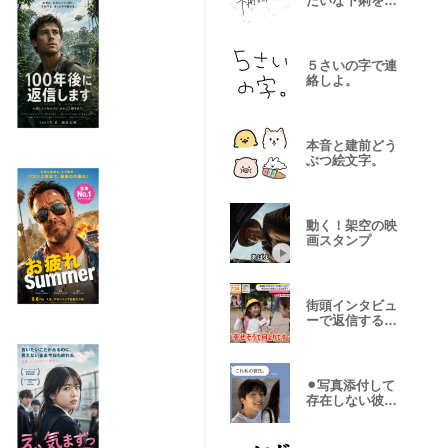
たいな下痢をし
た。
５さいの字で連
絡しよ。
本音と建前どう
ぶつ絵文字。
動く！架空の映
画スタンプ
街頭インタビュ
ーで返信するス
タンプ２。
⚫︎写真添付して
存在しない彼氏
言い訳。