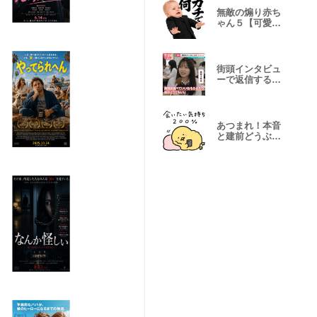
無敵の煽り赤ち
ゃん５【可愛
い・冷笑】
街頭インタビュ
ーで返信するス
タンプ。
あつまれ！本音
と建前どうぶつ
２。