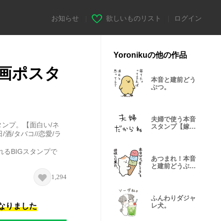
お知らせ
|
欲しいものリスト
|
ログイン
Yoronikuの他の作品
画ポスタ
本音と建前どう
ぶつ。
夫婦で使う本音
タンプ。【面白い/ネ
スタンプ【嫁・
日/酒/タバコ//恋愛/ラ
旦那】
るBIGスタンプで
あつまれ！本音
と建前どうぶ
つ。
1,294
ふんわりダジャ
になりました
レ犬。