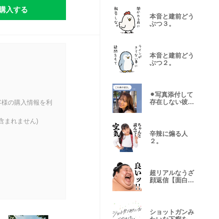
購入する
本音と建前どう
ぶつ３。
本音と建前どう
ぶつ２。
⚫︎写真添付して
存在しない彼女
客様の購入情報を利
言い訳。
含まれません)
辛辣に煽る人
２。
超リアルなうざ
顔返信【面白
い・ネタ】
ショットガンみ