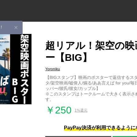
！
超リアル！架空の映
ー【BIG】
Yoroniku
【BIGスタンプ】映画のポスターで返信するス
タ/架空映画/嘘偉人/煽る/ああ言えば for you/毎
ッパー/彼氏/彼女/カップル】
※このスタンプはトークルームで大きく表示され
す。
￥250
1%還元
PayPay決済が利用できるよう