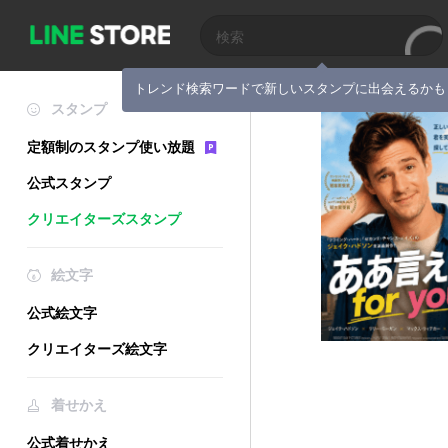
トレンド検索ワードで新しいスタンプに出会えるかも
スタンプ
定額制のスタンプ使い放題
公式スタンプ
クリエイターズスタンプ
絵文字
公式絵文字
クリエイターズ絵文字
着せかえ
公式着せかえ