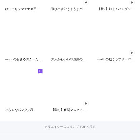
ぽってりシマエナガ団♡毎日使える【秋】
飛び出す♡うまうまパンダ
【秋2】動く！パンダンミニ
mottoのおさるのきーたん♡挨拶（再）
大人かわいい♡豆柴の敬語スタンプ
mottoの動くラブリーパンダ♡夏
ぶなんなパンダ／秋
【動く】奮闘マスクマン24 踊るプロレス
クリエイターズスタンプ TOPへ戻る