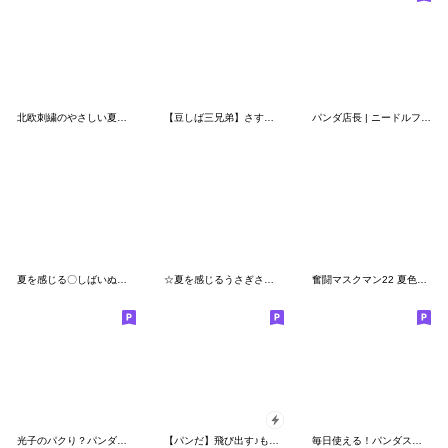
北欧刺繍のやさしい夏スタンプ
【豆しば三兄弟】さすけさんぽ2
パンダ店長 | ニードルフェルト
夏を感じる〇しばいぬのスタンプ
☆夏を感じるうさぎさんのスタンプ【3D】
奮闘マスクマン22 夏色とプロレス【3D】
光子のパクり？パンダシリーズ２
【パンだ】飛び出す♪もふもふパンダンミニ
毎日使える！パンダスタンプ