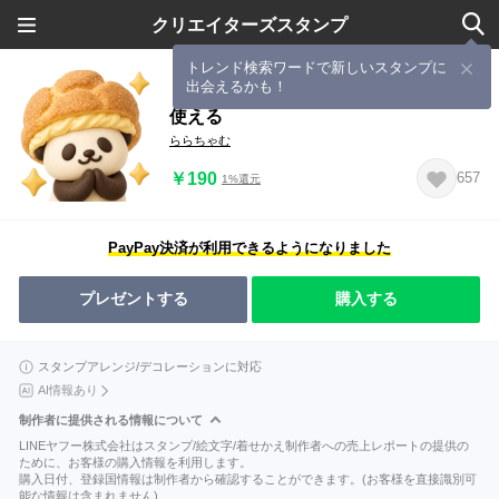
クリエイターズスタンプ
トレンド検索ワードで新しいスタンプに
出会えるかも！
もちもち3D★パンダのダジャレ!365日
使える
ららちゃむ
￥190
657
1%還元
PayPay決済が利用できるようになりました
プレゼントする
購入する
スタンプアレンジ/デコレーションに対応
AI情報あり
制作者に提供される情報について
LINEヤフー株式会社はスタンプ/絵文字/着せかえ制作者への売上レポートの提供の
ために、お客様の購入情報を利用します。
購入日付、登録国情報は制作者から確認することができます。(お客様を直接識別可
能な情報は含まれません)