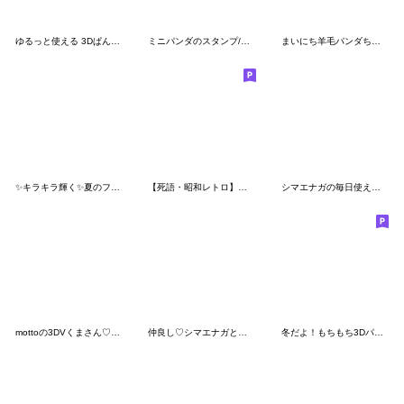
ゆるっと使える 3Dぱんだ 2
ミニパンダのスタンプ/でか文字・日常編２
まいにち羊毛パンダちゃん
✨キラキラ輝く✨夏のフルーツ♡マトリョー
【死語・昭和レトロ】パンダンミニ
シマエナガの毎日使えるダジャレスタンプ5
mottoの3DVくまさん♡春とハート
仲良し♡シマエナガとウサギちゃん
冬だよ！もちもち3Dパンダ