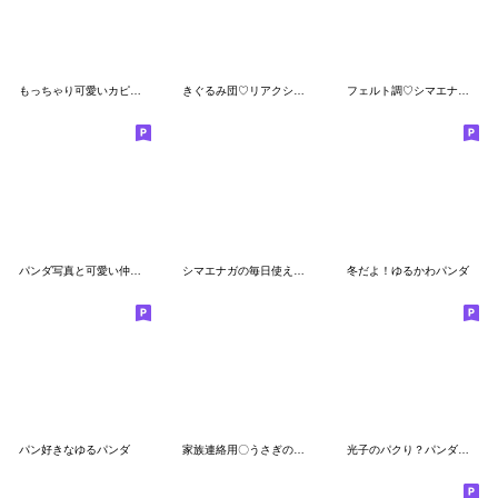
もっちゃり可愛いカピバラの毎日２＊夏
きぐるみ団♡リアクションで伝える気持ち
フェルト調♡シマエナガちゃん
パンダ写真と可愛い仲間達の写真
シマエナガの毎日使えるダジャレスタンプ3
冬だよ！ゆるかわパンダ
パン好きなゆるパンダ
家族連絡用〇うさぎのスタンプ【3D】
光子のパクり？パンダシリーズ