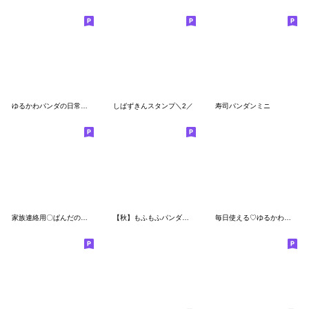
ゆるかわパンダの日常ことば
しばずきんスタンプ＼2／
寿司パンダンミニ
家族連絡用〇ぱんだのスタンプ４
【秋】もふもふパンダンミニ
毎日使える♡ゆるかわダジャレスタンプ