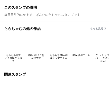
このスタンプの説明
毎日日常的に使える、ぱんだのだじゃれスタンプです
ららちゃむの他の作品
もっと見る
もふもふ可愛
何食べる？ごは
もちもち3D★和
3D★夏のアヒル
ウーパーだ
い！牧場どうぶ
ん絵文字
菓子シマエナガ
パー（だる
つ
会人）
関連スタンプ