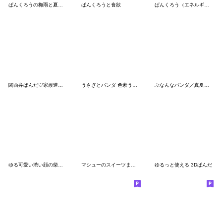
ぱんくろうの梅雨と夏（エネルギー低め）
ぱんくろうと食欲
ぱんくろう（エネルギー低め）
関西弁ぱんだ♡家族連絡用スタンプ【3D】
うさぎとパンダ 色素うすめ
ぶなんなパンダ／真夏の日常
ゆる可愛い渋い顔の柴犬(ラッコ風)
マシューのスイーツまみれ２
ゆるっと使える 3Dぱんだ