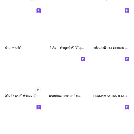
บ่าวแหลงใต้
“ไอริส” - คำพูดน่ารักไว้คุยกับแฟน
แก๊งนางฟ้า 53 zoom in no text
อิโมจิ : แฮปปี้ หัวกลม ดุ๊กดิ๊ก
แชทกันเถอะ:ภาษาอังกฤษ V.5
HuaKlom Squinty (ENG)