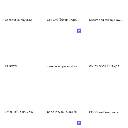
Coconut Bunny (EN)
แชทน่ารักใช้ง่าย English V.1
Muslim eng talk by Hawa H.
TJ BOYS
nenerin simple word sticker205english
คำ เลิฟ น่ารัก ใช้ได้ทุกวัน v27
แฮปปี้ : อิโมจิ หัวเหลือง
คำสดใสส่งรักและรอยยิ้ม V.1
COCO and Wondrous BIG 5