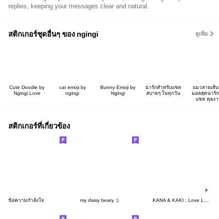
replies, keeping your messages clear and natural.
สติกเกอร์ชุดอื่นๆ ของ ngingi
ดูเพิ่ม
Cute Doodle by
cat emoji by
Bunny Emoji by
น่ารักสำหรับแชต
แมวลายเส้นม
Ngingi Love
ngingi
Ngingi
สบายๆ ในทุกวัน
มอลสุดน่ารัก
แชท คุยง
สติกเกอร์ที่เกี่ยวข้อง
ข้อความกำลังใจ
my daisy beary :)
KANA & KAKI : Love Love 12