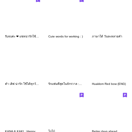
รับจบค่ะ ❤ แชทน่ารักใช้ได้ทุกวัน
Cute words for working : )
ภาษาใต้ วันละหลายคำ
คำ เลิฟ น่ารัก ใช้ได้ทุกวัน v23
รักแฟนที่สุดในจักรวาล :หยอดแฟน ^^
Huaklom Red bow (ENG)
KANA & KAKI : Happy Food 2 - EN
โบโบ๋
Better days ahead