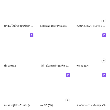
มายเมโลดี้ บอลลูนข้อความ
Lettering Daily Phrases
KANA & KAKI : Love Love 13
พี่ของหนู 2
"ลิลิ" น้องกระต่ายน่ารัก V.4 - แชทน่ารัก
we 41 (EN)
แมวขนฟูสีดำ ตัวแสบ (No Text)
we 36 (EN)
คำทำงานภาษาอังกฤษ V.6