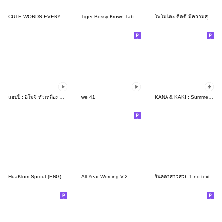
CUTE WORDS EVERYDAY [Eng.]
Tiger Bossy Brown Tabby(EN)
โพโมโตะ คิดดี มีความสุข ทุกวัน
แฮปปี้ : อิโมจิ หัวเหลือง ดุ๊กดิ๊ก
we 41
KANA & KAKI : Summer (EN)
HuaKlom Sprout (ENG)
All Year Wording V.2
รินลดาสาวสวย 1 no text