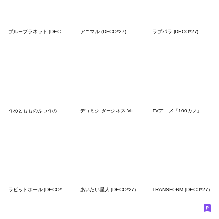
ブループラネット (DECO*27)
アニマル (DECO*27)
ラブパラ (DECO*27)
うめともものふつうの暮らし 6
デコミク ダークネス Vol.1(DECO*27)
TVアニメ「100カノ」ミニキャラスタンプ2
ラビットホール (DECO*27)
あいたい星人 (DECO*27)
TRANSFORM (DECO*27)