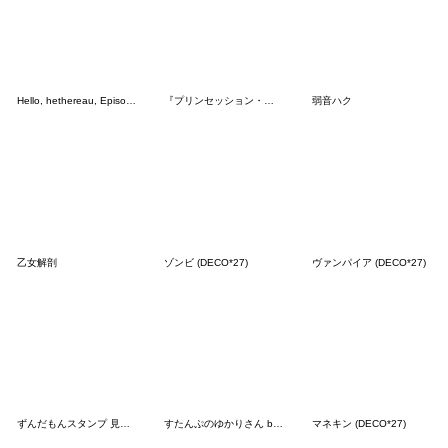
Hello, hethereau, Episode 2
『プリンセッション・オーケストラ』第4弾
弱音ハク
乙女解剖
ゾンビ (DECO*27)
ヴァンパイア (DECO*27)
ずんだもんスタンプ 見せられないよ
すたんぷのゆかりさん by木屑の丘
マネキン (DECO*27)