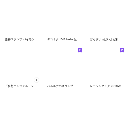
原神スタンプ パイモンの絵シリーズ Vol.51
デコミクLIVE Hello 記念スタンプ(DECO*27)
げんきいっぱいよだれちゃん
「妄想エンジェル」シリーズスタンプ第3弾
ハルルナのスタンプ
レーシングミク 2018Ver. スタンプ