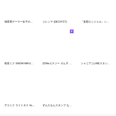
地雷系ゲーマー女子のスタンプ2
ジレンマ (DECO*27)
「妄想エンジェル」シリーズスタンプ第4弾
初音ミク SNOW MIKUコレクション
ZONeエナジー ぞん子 スタンプ #3 改訂版
シャニアニLINEスタンプvol.1
デコミク ライトネス Vol.1 (DECO*27)
ずんだもんスタンプ なのだ③ 心の声