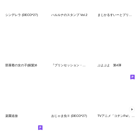
シンデレラ (DECO*27)
ハルルナのスタンプ Vol.2
まじかるすいーとプリズム・ナナ
部屋着の女の子(銀髪)6
『プリンセッション・オーケストラ』第3弾
ぷよぷよ 第4弾
楽園追放
おじゃま虫Ⅱ (DECO*27)
TVアニメ「コチンPa!」その７