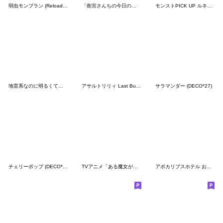
弱虫モンブラン (Reloaded) (DECO*27)
「衛宮さんちの今日のごはん」スタンプ２
モンストPICK UP ルネサンスvol.1
地雷系なのに明るくて元気な女の子
アサルトリリィ Last Bullet スタンプ 2026
サラマンダー (DECO*27)
チェリーポップ (DECO*27)
TVアニメ「ある魔女が死ぬまで」
アポカリプスホテル おもてなしスタンプ2