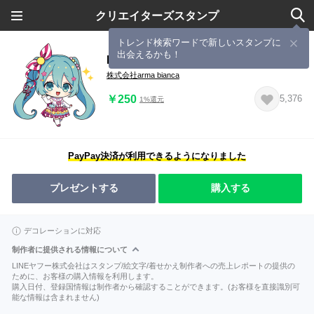
クリエイターズスタンプ
トレンド検索ワードで新しいスタンプに
出会えるかも！
MIKU EXPO (初音ミク)
株式会社arma bianca
￥250
5,376
1%還元
PayPay決済が利用できるようになりました
プレゼントする
購入する
デコレーションに対応
制作者に提供される情報について
LINEヤフー株式会社はスタンプ/絵文字/着せかえ制作者への売上レポートの提供の
ために、お客様の購入情報を利用します。
購入日付、登録国情報は制作者から確認することができます。(お客様を直接識別可
能な情報は含まれません)