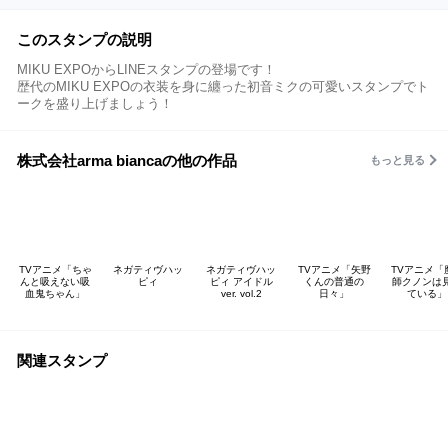
このスタンプの説明
MIKU EXPOからLINEスタンプの登場です！
歴代のMIKU EXPOの衣装を身に纏った初音ミクの可愛いスタンプでト
ークを盛り上げましょう！
株式会社arma biancaの他の作品
もっと見る
TVアニメ「ちゃ
ネガティヴハッ
ネガティヴハッ
TVアニメ「矢野
TVアニメ「
んと吸えない吸
ピィ
ピィ アイドル
くんの普通の
師クノンは
血鬼ちゃん」
ver. vol.2
日々」
ている」
関連スタンプ