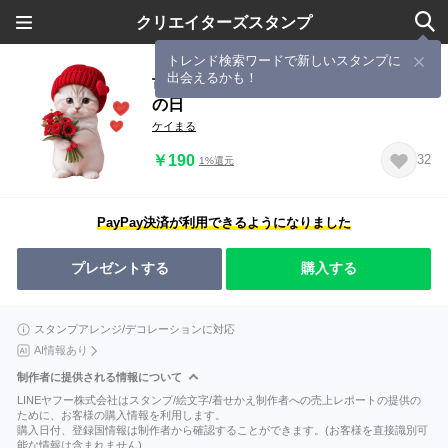
クリエイターズスタンプ
トレンド検索ワードで新しいスタンプに
出会えるかも！
可愛いネコと花束 感謝＆思いやり 母
の日
ケイまる
￥190
32
1%還元
PayPay決済が利用できるようになりました
プレゼントする
購入する
スタンプアレンジ/デコレーションに対応
AI情報あり
制作者に提供される情報について
LINEヤフー株式会社はスタンプ/絵文字/着せかえ制作者への売上レポートの提供の
ために、お客様の購入情報を利用します。
購入日付、登録国情報は制作者から確認することができます。(お客様を直接識別可
能な情報は含まれません)