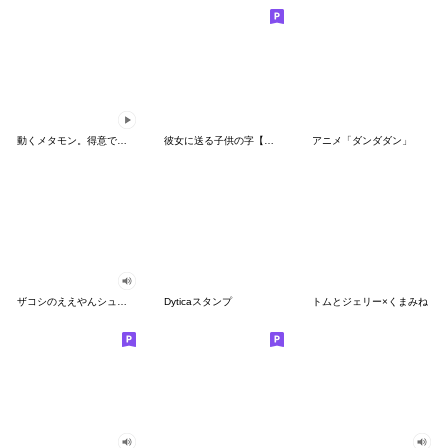
動くメタモン。得意でも苦手でもへんしん！
彼女に送る子供の字【カップル・彼氏】
アニメ「ダンダダン」
ザコシのええやんシューシュースタンプ
Dyticaスタンプ
トムとジェリー×くまみね