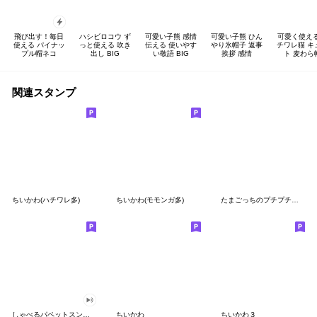
飛び出す！毎日
ハシビロコウ ず
可愛い子熊 感情
可愛い子熊 ひん
可愛く使え
使える パイナッ
っと使える 吹き
伝える 使いやす
やり氷帽子 返事
チワレ猫 キ
プル帽ネコ
出し BIG
い敬語 BIG
挨拶 感情
ト 麦わら
関連スタンプ
ちいかわ(ハチワレ多)
ちいかわ(モモンガ多)
たまごっちのプチプチおみせっち
しゃべるパペットスンスン
ちいかわ
ちいかわ３