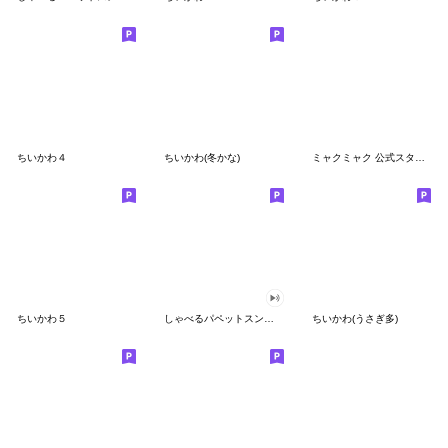
ちいかわ４
ちいかわ(冬かな)
ミャクミャク 公式スタンプ第２弾
ちいかわ５
しゃべるパペットスンスン（GOOD）
ちいかわ(うさぎ多)