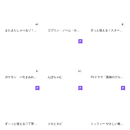
またまたしゃべるゾ！クレヨンしんちゃん
ゴブリン・ノーム・ホーン
ずっと使える！スヌーピーのグリーティング
ポケモン パモまみれスタンプ
んぽちゃむ
TVドラマ「孤独のグルメ」
ず～っと使える♡丁寧な敬語お辞儀スタンプ
メロとタビ
ミッフィー やさしい敬語スタンプ