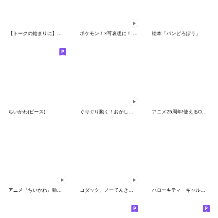
【トークの始まりに】ゆるカワ♪スヌーピー
ポケモン！×可哀想に！ ムチっとスタンプ
絵本「パンどろぼう」
ちいかわ(ピース)
ぐりぐり動く！おかしなポケモンスタンプ
アニメ25周年!使えるONE PIECEスタンプ
アニメ『ちいかわ』動くLINEスタンプ vol.2
コダック、ノーてんきに悩み中！
ハローキティ ギャルバイブス♡