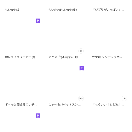
ちいかわ２
ちいかわ(ちいかわ多)
「ジブリがいっぱい」スタンプ
即レス！スヌーピー 好印象な長文スタンプ
アニメ『ちいかわ』動くLINEスタンプ vol.1
ウマ娘 シンデレラグレイ かんたんオグリ
ず～っと使える♡ナチュラルガール
しゃべるパペットスンスン（HAPPY）
「もういい！もどれ！ピカチュウ！」