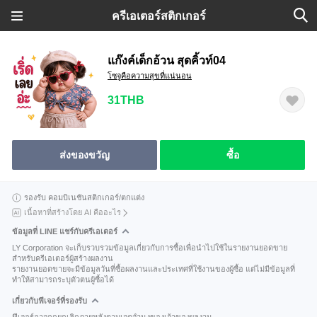
ครีเอเตอร์สติกเกอร์
แก๊งค์เด็กอ้วน สุดคิ้วท์04
โซจูคือความสุขที่แน่นอน
31THB
ส่งของขวัญ
ซื้อ
รองรับ คอมบิเนชันสติกเกอร์/ตกแต่ง
เนื้อหาที่สร้างโดย AI คืออะไร
ข้อมูลที่ LINE แชร์กับครีเอเตอร์
LY Corporation จะเก็บรวบรวมข้อมูลเกี่ยวกับการซื้อเพื่อนำไปใช้ในรายงานยอดขาย
สำหรับครีเอเตอร์ผู้สร้างผลงาน
รายงานยอดขายจะมีข้อมูลวันที่ซื้อผลงานและประเทศที่ใช้งานของผู้ซื้อ แต่ไม่มีข้อมูลที่
ทำให้สามารถระบุตัวตนผู้ซื้อได้
เกี่ยวกับฟีเจอร์ที่รองรับ