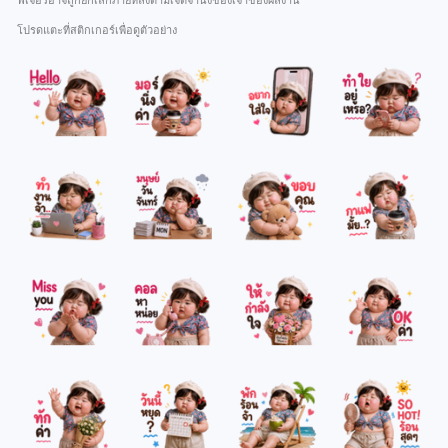
ฟีเจอร์อาจถูกยกเลิกภายหลังตามเจตจำนงของเจ้าของผลงาน
โปรดแตะที่สติกเกอร์เพื่อดูตัวอย่าง