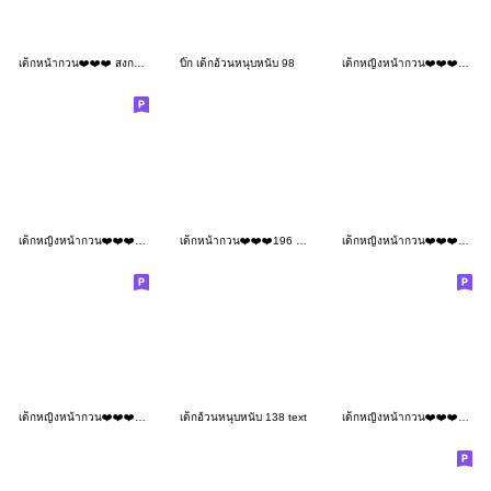
เด็กหน้ากวน❤️❤️❤️ สงกรานต์ 217
บิ๊ก เด็กอ้วนหนุบหนับ 98
เด็กหญิงหน้ากวน❤️❤️❤️144 MINI
เด็กหญิงหน้ากวน❤️❤️❤️121 BIG
เด็กหน้ากวน❤️❤️❤️196 BIG
เด็กหญิงหน้ากวน❤️❤️❤️192
เด็กหญิงหน้ากวน❤️❤️❤️170 BIG
เด็กอ้วนหนุบหนับ 138 text
เด็กหญิงหน้ากวน❤️❤️❤️138 MINI