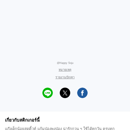
@Happy Soju
หมายเหตุ
รายงานปัญหา
เกี่ยวกับสติกเกอร์นี้
แก๊งเด็กน้อยสุดคิ้วท์ แก้มป่องพุงป่อง น่ารักกวน ๆ ใช้ได้ทุกวัน ครบทุก