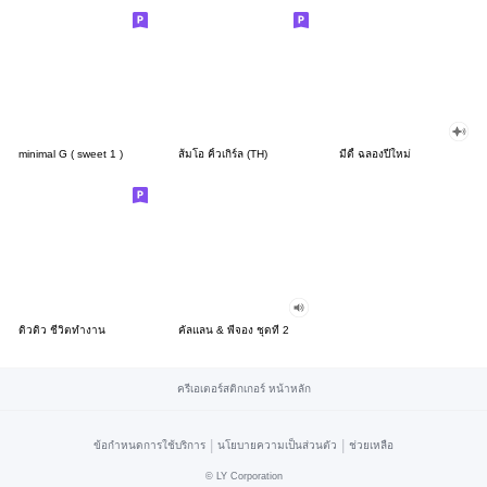
minimal G ( sweet 1 )
ส้มโอ คิ้วเกิร์ล (TH)
มีดี้ ฉลองปีใหม่
ดิวดิว ชีวิตทำงาน
คัลแลน & พี่จอง ชุดที่ 2
ครีเอเตอร์สติกเกอร์ หน้าหลัก
|
|
ข้อกำหนดการใช้บริการ
นโยบายความเป็นส่วนตัว
ช่วยเหลือ
©
LY Corporation