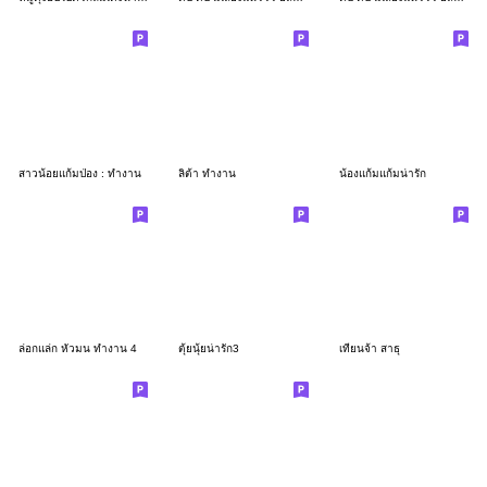
สาวน้อยแก้มป่อง : ทำงาน
ลิต้า ทำงาน
น้องแก้มแก้มน่ารัก
ล่อกแล่ก หัวมน ทำงาน 4
ตุ้ยนุ้ยน่ารัก3
เทียนจ้า สาธุ