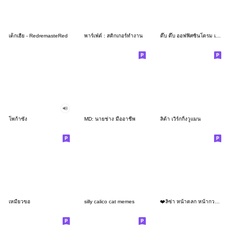
เด็กเฮีย - RedremasteRed
พาร์เฟ่ต์ : สติกเกอร์ทำงาน
ดึ๊บ ดึ๊บ ออฟฟิศซินโดรม เจ็ด
โพก้าซัง
MD: นายช่าง มืออาชีพ
ลิต้า เวิร์กกิ้งวูแมน
เหมียวขอ
silly calico cat memes
❤️ลิซ่า หน้าตลก หน้ากวน!❤️