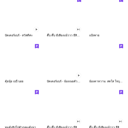
บัตเตอร์แบร์ - สวัสดีค่ะ
ดึ๊บ ดึ๊บ มีเสียงแน้ววว ยี่สิบห้า
แป้งพาย
ตุ้ยนุ้ย เบบี้ บอย
บัตเตอร์แบร์ - น้องเนยตัวตึง พุงเต่ง
น้องตาหวาน: สดใส ใจบุญ (สีพาสเทล)
หมูดุ้งฮิปโปตัวกลมเด้งน่ารัก
ดึ๊บ ดึ๊บ มีเสียงแน้ววว ยี่สิบเจ็ด
ดึ๊บ ดึ๊บ มีเสียงแน้ววว ยี่สิบหก