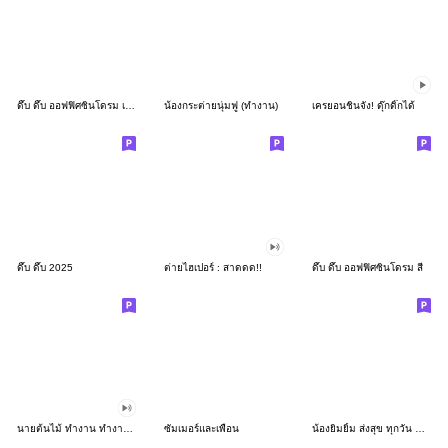
ดึ๊บ ดึ๊บ ออฟฟิศซินโดรม เก้า
น้องกระต่ายนุ่มฟู (ทำงาน)
เครยอนชินจัง! ดุ๊กดิ๊กได้
ดึ๊บ ดึ๊บ 2025
ต่ายไฮเปอร์ : สาดดด!!
ดึ๊บ ดึ๊บ ออฟฟิศซินโดรม สี่
นายต้นไม้ ทำงาน ทำงาน ทำงาน!!!
ซัมเมอร์และเพื่อน
น้องยิมยิ้ม ส่งสุข ทุกวัน CutePastel THA