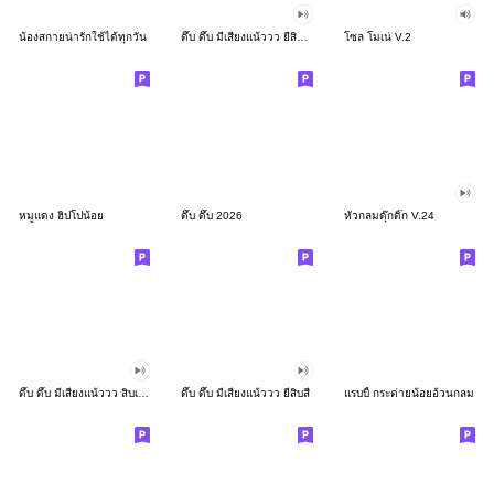
น้องสกายน่ารักใช้ได้ทุกวัน
ดึ๊บ ดึ๊บ มีเสียงแน้ววว ยี่สิบสอง
โซล โมเน่ V.2
หมูแดง ฮิปโปน้อย
ดึ๊บ ดึ๊บ 2026
หัวกลมดุ๊กดิ๊ก V.24
ดึ๊บ ดึ๊บ มีเสียงแน้ววว สิบเก้า
ดึ๊บ ดึ๊บ มีเสียงแน้ววว ยี่สิบสี่
แรบบี้ กระต่ายน้อยอ้วนกลม