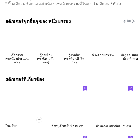
* บิ๊กสติกเกอร์จะแสดงในห้องแชทด้วยขนาดที่ใหญ่กว่าสติกเกอร์ทั่วไป
สติกเกอร์ชุดอื่นๆ ของ หนึ่ง ยรรยง
ดูเพิ่ม
เว้าอีสาน
อู้กำเมือง
อู้กำเมือง
น้องต่ายแสนซน
น้องต่ายแส
(Ver.น้องต่ายแสน
(Ver.ปีศาจหัว
(Ver.น้องเป็ดได
(บิ๊กสติกเกอร
ซน)
กลม)
โน)
สติกเกอร์ที่เกี่ยวข้อง
โซล โมเน่
เจ้าหมูดุ้งฮิปโปน้อยน่ารัก
อ้วนกลม หมาน้อยแสนซน