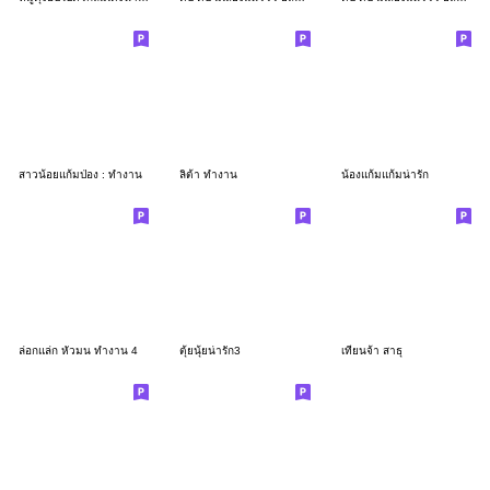
สาวน้อยแก้มป่อง : ทำงาน
ลิต้า ทำงาน
น้องแก้มแก้มน่ารัก
ล่อกแล่ก หัวมน ทำงาน 4
ตุ้ยนุ้ยน่ารัก3
เทียนจ้า สาธุ