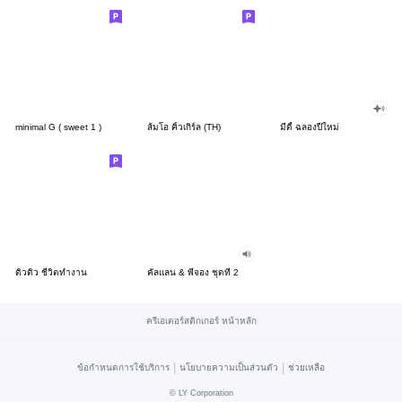
minimal G ( sweet 1 )
ส้มโอ คิ้วเกิร์ล (TH)
มีดี้ ฉลองปีใหม่
ดิวดิว ชีวิตทำงาน
คัลแลน & พี่จอง ชุดที่ 2
ครีเอเตอร์สติกเกอร์ หน้าหลัก
|
|
ข้อกำหนดการใช้บริการ
นโยบายความเป็นส่วนตัว
ช่วยเหลือ
©
LY Corporation