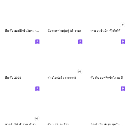
ดึ๊บ ดึ๊บ ออฟฟิศซินโดรม เก้า
น้องกระต่ายนุ่มฟู (ทำงาน)
เครยอนชินจัง! ดุ๊กดิ๊กได้
ดึ๊บ ดึ๊บ 2025
ต่ายไฮเปอร์ : สาดดด!!
ดึ๊บ ดึ๊บ ออฟฟิศซินโดรม สี่
นายต้นไม้ ทำงาน ทำงาน ทำงาน!!!
ซัมเมอร์และเพื่อน
น้องยิมยิ้ม ส่งสุข ทุกวัน CutePastel THA