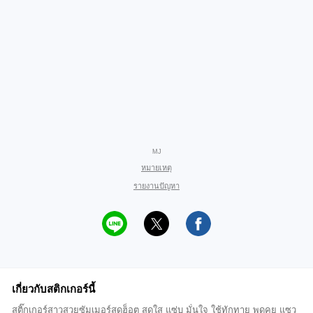
MJ
หมายเหตุ
รายงานปัญหา
เกี่ยวกับสติกเกอร์นี้
สติ๊กเกอร์สาวสวยซัมเมอร์สุดฮ็อต สดใส แซ่บ มั่นใจ ใช้ทักทาย พูดคุย แซว