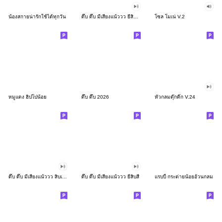
น้องสกายน่ารักใช้ได้ทุกวัน
ดึ๊บ ดึ๊บ มีเสียงแน้ววว ยี่สิบสอง
โซล โมเน่ V.2
หมูแดง ฮิปโปน้อย
ดึ๊บ ดึ๊บ 2026
หัวกลมดุ๊กดิ๊ก V.24
ดึ๊บ ดึ๊บ มีเสียงแน้ววว สิบเก้า
ดึ๊บ ดึ๊บ มีเสียงแน้ววว ยี่สิบสี่
แรบบี้ กระต่ายน้อยอ้วนกลม