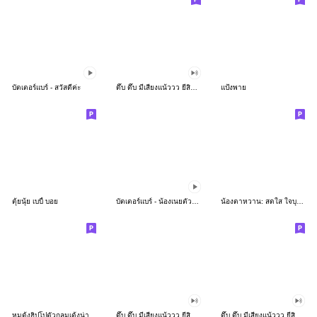
บัตเตอร์แบร์ - สวัสดีค่ะ
ดึ๊บ ดึ๊บ มีเสียงแน้ววว ยี่สิบห้า
แป้งพาย
ตุ้ยนุ้ย เบบี้ บอย
บัตเตอร์แบร์ - น้องเนยตัวตึง พุงเต่ง
น้องตาหวาน: สดใส ใจบุญ (สีพาสเทล)
หมูดุ้งฮิปโปตัวกลมเด้งน่ารัก
ดึ๊บ ดึ๊บ มีเสียงแน้ววว ยี่สิบเจ็ด
ดึ๊บ ดึ๊บ มีเสียงแน้ววว ยี่สิบหก