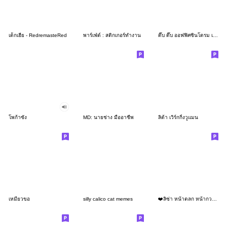
เด็กเฮีย - RedremasteRed
พาร์เฟ่ต์ : สติกเกอร์ทำงาน
ดึ๊บ ดึ๊บ ออฟฟิศซินโดรม เจ็ด
โพก้าซัง
MD: นายช่าง มืออาชีพ
ลิต้า เวิร์กกิ้งวูแมน
เหมียวขอ
silly calico cat memes
❤️ลิซ่า หน้าตลก หน้ากวน!❤️