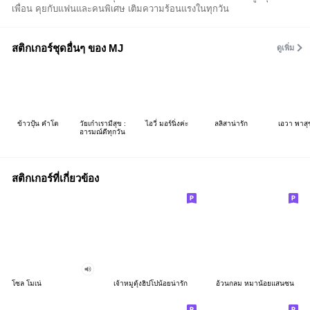
เพื่อน คุยกับแฟนและคนพิเศษ เติมความร้อนแรงในทุกวัน
สติกเกอร์ชุดอื่นๆ ของ MJ
ดูเพิ่ม
ข้าวปุ้น คำโต
วัยเก๋าเรามีสุข :
ไอวี่ มอร์นิ่งค่ะ
ลลิสาน่ารัก
เอวา พาสุ
อารมณ์ดีทุกวัน
สติกเกอร์ที่เกี่ยวข้อง
โซล โมเน่
เจ้าหมูดุ้งฮิปโปน้อยน่ารัก
อ้วนกลม หมาน้อยแสนซน