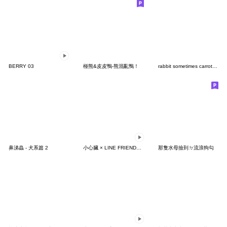
BERRY 03
椪熊&皮皮鴨-熊混亂鴨！
rabbit sometimes carrot no text 12
鼻涕蟲 - 犬系篇 2
小心臟 × LINE FRIENDS 快樂跳舞
那隻水母撿到ㄉ流浪狗勾