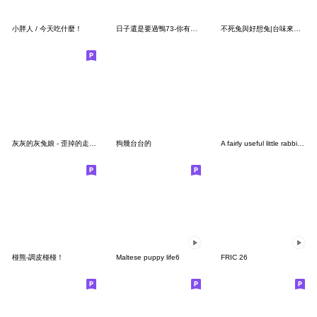
小胖人 / 今天吃什麼！
日子還是要過鴨73-你有看到我的鼻子嗎？
不死兔與好想兔|台味來作伙
灰灰的灰兔娘 - 歪掉的走鐘灰兔兔
狗幾台台的
A fairly useful little rabbit ver3
椪熊-調皮椪椪！
Maltese puppy life6
FRIC 26