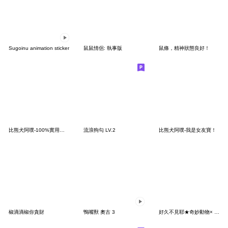
Sugoinu animation sticker
鼠鼠情侶: 執事版
鼠條，精神狀態良好！
比熊犬阿噗-100%實用情侶日常（男友）
流浪狗勾 LV.2
比熊犬阿噗-我是女友寶！
椒滴滴椒你貪財
鴨嘴獸 奧古 3
好久不見耶★奇妙動物× LINE FRIENDS