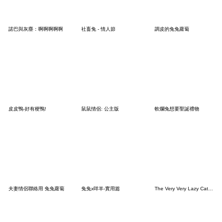
諾巴與灰塵：啊啊啊啊啊
社畜兔 - 情人節
調皮的兔兔蘿蔔
皮皮鴨-好有梗鴨!
鼠鼠情侶: 公主版
軟爛兔想要聖誕禮物
夫妻情侶聯絡用 兔兔蘿蔔
兔兔x咩羊-實用篇
The Very Very Lazy Cat - 哭哭貓 (有字版)