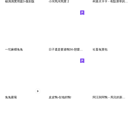
椒滴滴實用篇3-復刻版
小河馬河馬寶 2
柯基犬卡卡 - 有點潦草的卡娜篇
一坨麻糬兔兔
日子還是要過鴨56-戀愛攻防戰（守方）
社畜兔寶包
兔兔蘿蔔
皮皮鴨-在地的鴨!
阿汪與阿鴨－馬兒的新年來了哇ദിᐢᓀ .ᓂᐢ₎