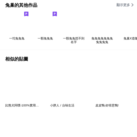
兔巢的其他作品
顯示更多
一坨兔兔兔
一顆兔兔兔
一顆兔兔想不到
兔兔兔兔兔兔兔
兔巢X造
名字
兔兔兔兔
相似的貼圖
比熊犬阿噗-100%實用情侶日常（女友）
小胖人 / 台味生活
皮皮鴨-好得意鴨!