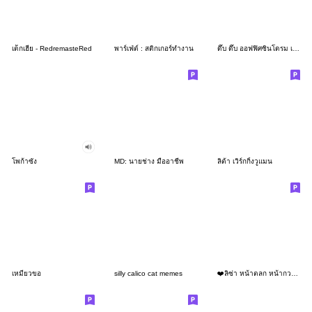
เด็กเฮีย - RedremasteRed
พาร์เฟ่ต์ : สติกเกอร์ทำงาน
ดึ๊บ ดึ๊บ ออฟฟิศซินโดรม เจ็ด
โพก้าซัง
MD: นายช่าง มืออาชีพ
ลิต้า เวิร์กกิ้งวูแมน
เหมียวขอ
silly calico cat memes
❤️ลิซ่า หน้าตลก หน้ากวน!❤️