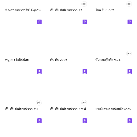
น้องสกายน่ารักใช้ได้ทุกวัน
ดึ๊บ ดึ๊บ มีเสียงแน้ววว ยี่สิบสอง
โซล โมเน่ V.2
หมูแดง ฮิปโปน้อย
ดึ๊บ ดึ๊บ 2026
หัวกลมดุ๊กดิ๊ก V.24
ดึ๊บ ดึ๊บ มีเสียงแน้ววว สิบเก้า
ดึ๊บ ดึ๊บ มีเสียงแน้ววว ยี่สิบสี่
แรบบี้ กระต่ายน้อยอ้วนกลม