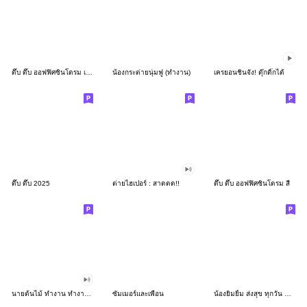
ดึ๊บ ดึ๊บ ออฟฟิศซินโดรม เก้า
น้องกระต่ายนุ่มฟู (ทำงาน)
เครยอนชินจัง! ดุ๊กดิ๊กได้
ดึ๊บ ดึ๊บ 2025
ต่ายไฮเปอร์ : สาดดด!!
ดึ๊บ ดึ๊บ ออฟฟิศซินโดรม สี่
นายต้นไม้ ทำงาน ทำงาน ทำงาน!!!
ซัมเมอร์และเพื่อน
น้องยิมยิ้ม ส่งสุข ทุกวัน CutePastel THA