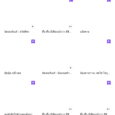
บัตเตอร์แบร์ - สวัสดีค่ะ
ดึ๊บ ดึ๊บ มีเสียงแน้ววว ยี่สิบห้า
แป้งพาย
ตุ้ยนุ้ย เบบี้ บอย
บัตเตอร์แบร์ - น้องเนยตัวตึง พุงเต่ง
น้องตาหวาน: สดใส ใจบุญ (สีพาสเทล)
หมูดุ้งฮิปโปตัวกลมเด้งน่ารัก
ดึ๊บ ดึ๊บ มีเสียงแน้ววว ยี่สิบเจ็ด
ดึ๊บ ดึ๊บ มีเสียงแน้ววว ยี่สิบหก