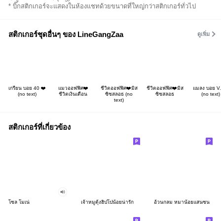
* บิ๊กสติกเกอร์จะแสดงในห้องแชทด้วยขนาดที่ใหญ่กว่าสติกเกอร์ทั่วไป
สติกเกอร์ชุดอื่นๆ ของ LineGangZaa
ดูเพิ่ม
เกรียน บอย 40 ❤️
แมวออฟฟิศ❤️
ชีวิตออฟฟิศ❤️มิส
ชีวิตออฟฟิศ❤️มิส
แมลง บอย V.
(no text)
ชีวิตเงินเดือน
ซิซสลอธ (no
ซิซสลอธ
(no text)
text)
สติกเกอร์ที่เกี่ยวข้อง
โซล โมเน่
เจ้าหมูดุ้งฮิปโปน้อยน่ารัก
อ้วนกลม หมาน้อยแสนซน