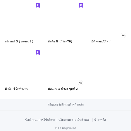
minimal G ( sweet 1 )
ส้มโอ คิ้วเกิร์ล (TH)
มีดี้ ฉลองปีใหม่
ดิวดิว ชีวิตทำงาน
คัลแลน & พี่จอง ชุดที่ 2
ครีเอเตอร์สติกเกอร์ หน้าหลัก
|
|
ข้อกำหนดการใช้บริการ
นโยบายความเป็นส่วนตัว
ช่วยเหลือ
©
LY Corporation