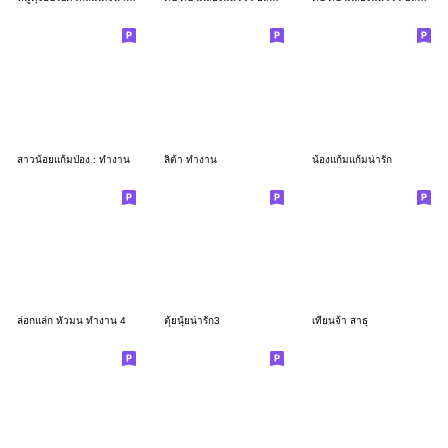
สาวน้อยแก้มป่อง : ทำงาน
ลิต้า ทำงาน
น้องแก้มแก้มน่ารัก
ล่อกแล่ก หัวมน ทำงาน 4
ตุ้ยนุ้ยน่ารัก3
เทียนจ้า สาธุ