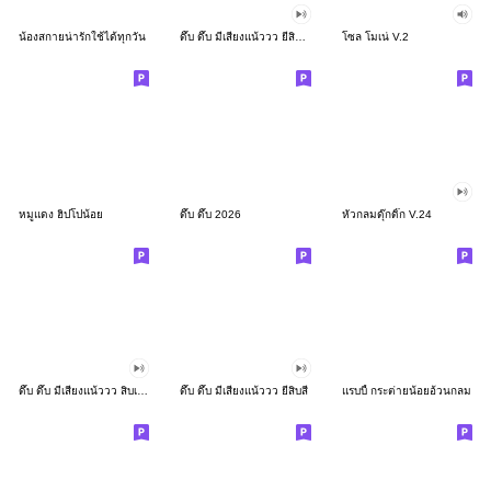
น้องสกายน่ารักใช้ได้ทุกวัน
ดึ๊บ ดึ๊บ มีเสียงแน้ววว ยี่สิบสอง
โซล โมเน่ V.2
หมูแดง ฮิปโปน้อย
ดึ๊บ ดึ๊บ 2026
หัวกลมดุ๊กดิ๊ก V.24
ดึ๊บ ดึ๊บ มีเสียงแน้ววว สิบเก้า
ดึ๊บ ดึ๊บ มีเสียงแน้ววว ยี่สิบสี่
แรบบี้ กระต่ายน้อยอ้วนกลม