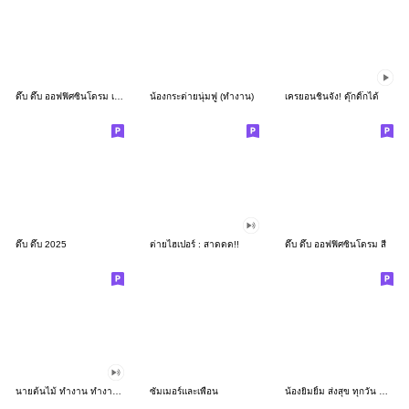
ดึ๊บ ดึ๊บ ออฟฟิศซินโดรม เก้า
น้องกระต่ายนุ่มฟู (ทำงาน)
เครยอนชินจัง! ดุ๊กดิ๊กได้
ดึ๊บ ดึ๊บ 2025
ต่ายไฮเปอร์ : สาดดด!!
ดึ๊บ ดึ๊บ ออฟฟิศซินโดรม สี่
นายต้นไม้ ทำงาน ทำงาน ทำงาน!!!
ซัมเมอร์และเพื่อน
น้องยิมยิ้ม ส่งสุข ทุกวัน CutePastel THA