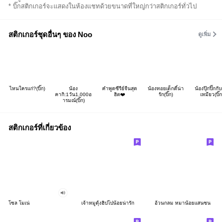
* บิ๊กสติกเกอร์จะแสดงในห้องแชทด้วยขนาดที่ใหญ่กว่าสติกเกอร์ทั่วไป
สติกเกอร์ชุดอื่นๆ ของ Noo
ดูเพิ่ม
ไหนใครแก่?(บิ๊ก)
น้อง
คำพูดซีรีย์จีนสุด
น้องทอยเด็กตี๋น่า
น้องปุ๊กปิ๊กกับ
คากิ:1วัน1,000อ
ฮิต❤️
รัก(บิ๊ก)
เหมียว(บิ๊ก
ารมณ์(บิ๊ก)
สติกเกอร์ที่เกี่ยวข้อง
โซล โมเน่
เจ้าหมูดุ้งฮิปโปน้อยน่ารัก
อ้วนกลม หมาน้อยแสนซน