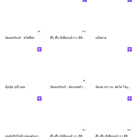
บัตเตอร์แบร์ - สวัสดีค่ะ
ดึ๊บ ดึ๊บ มีเสียงแน้ววว ยี่สิบห้า
แป้งพาย
ตุ้ยนุ้ย เบบี้ บอย
บัตเตอร์แบร์ - น้องเนยตัวตึง พุงเต่ง
น้องตาหวาน: สดใส ใจบุญ (สีพาสเทล)
หมูดุ้งฮิปโปตัวกลมเด้งน่ารัก
ดึ๊บ ดึ๊บ มีเสียงแน้ววว ยี่สิบเจ็ด
ดึ๊บ ดึ๊บ มีเสียงแน้ววว ยี่สิบหก