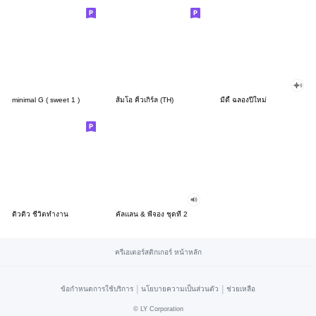
minimal G ( sweet 1 )
ส้มโอ คิ้วเกิร์ล (TH)
มีดี้ ฉลองปีใหม่
ดิวดิว ชีวิตทำงาน
คัลแลน & พี่จอง ชุดที่ 2
ครีเอเตอร์สติกเกอร์ หน้าหลัก
|
|
ข้อกำหนดการใช้บริการ
นโยบายความเป็นส่วนตัว
ช่วยเหลือ
©
LY Corporation