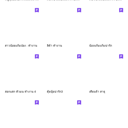
สาวน้อยแก้มป่อง : ทำงาน
ลิต้า ทำงาน
น้องแก้มแก้มน่ารัก
ล่อกแล่ก หัวมน ทำงาน 4
ตุ้ยนุ้ยน่ารัก3
เทียนจ้า สาธุ