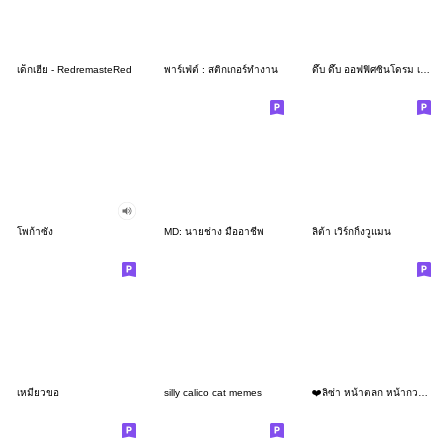
เด็กเฮีย - RedremasteRed
พาร์เฟ่ต์ : สติกเกอร์ทำงาน
ดึ๊บ ดึ๊บ ออฟฟิศซินโดรม เจ็ด
โพก้าซัง
MD: นายช่าง มืออาชีพ
ลิต้า เวิร์กกิ้งวูแมน
เหมียวขอ
silly calico cat memes
❤️ลิซ่า หน้าตลก หน้ากวน!❤️