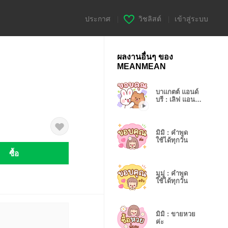
ประกาศ
|
วิชลิสต์
|
เข้าสู่ระบบ
ผลงานอื่นๆ ของ
MEANMEAN
บาแกตต์ แอนด์
บรี : เลิฟ แอนด์
แคร์ 1
มิมิ : คำพูด
ใช้ได้ทุกวัน
ซื้อ
มูมู่ : คำพูด
ใช้ได้ทุกวัน
มิมิ : ขายหวย
ค่ะ