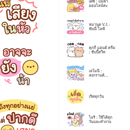
เดซี่ : แม่ค้า
ออนไลน์ค่ะ
หมานุด V.1 :
ฟันนี่ ไลฟ์
คุกกี้ แอนด์ ครีม
: ชับบี้สวีท
เลโมนี่ :
สงกรานต์
ซัมเมอร์
เริ่ดทุกวัน
ไอริ : ใช้ได้ทุก
วันและทำงาน