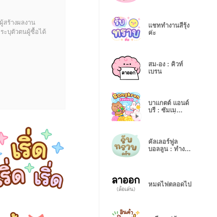
ผู้สร้างผลงาน
แชททำงานสีรุ้ง
บุตัวตนผู้ซื้อได้
ค่ะ
สม-อง : คิวท์
เบรน
บาแกตต์ แอนด์
บรี : ซัมเม
อร์บลอสซั่ม
คัลเลอร์ฟูล
บอลลูน : ทำงาน
ครับ
หมดไฟตลอดไป