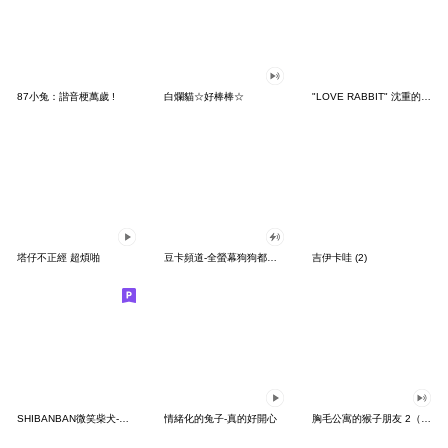
87小兔：諧音梗萬歲 !
白爛貓☆好棒棒☆
"LOVE RABBIT" 沈重的愛 台灣版
塔仔不正經 超煩啪
豆卡頻道-全螢幕狗狗都沒你上班累
吉伊卡哇 (2)
SHIBANBAN微笑柴犬-廢柴寶寶日常
情緒化的兔子-真的好開心
胸毛公寓的猴子朋友 2（有聲動態）