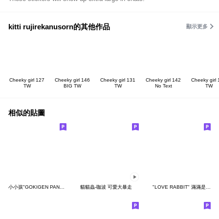
kitti rujirekanusorn的其他作品
顯示更多
Cheeky girl 127
Cheeky girl 146
Cheeky girl 131
Cheeky girl 142
Cheeky girl
TW
BIG TW
TW
No Text
TW
相似的貼圖
小小孩"GOKIGEN PANDA" 台灣版
貓貓蟲-咖波 可愛大暴走
"LOVE RABBIT" 滿滿是愛 台灣版