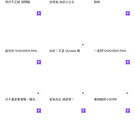
塔仔不正經 胡鬧啪
好想兔-你的小公主
勒狗
超任性"GOKIGEN PANDA" 台灣版
你好！又是 Quokka 喔
一直鬧"GOKIGEN PANDA" 台灣版
日子還是要過鴨－陽光開朗每一天鴨
鯊魚先生 搞鯊密！
蜜桃貓和小伙伴8