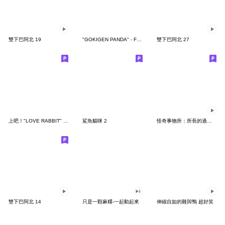
雙下巴阿北 19
"GOKIGEN PANDA" - Feeling / global
雙下巴阿北 27
上吧！"LOVE RABBIT" 台灣版
鯊魚貓咪 2
怪奇事物所：所長的過度繁殖
雙下巴阿北 14
只是一顆麻糬-一起動起來
伸縮自如的雞與鴨 超好笑