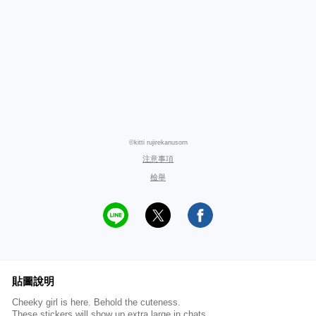
©kitti rujirekanusorn
注意事項
檢舉
貼圖說明
Cheeky girl is here. Behold the cuteness.
These stickers will show up extra large in chats.