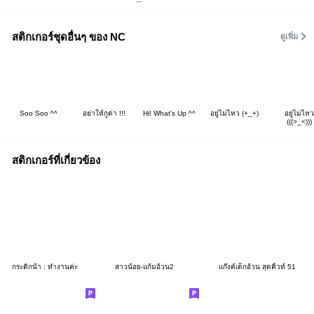
สติกเกอร์ชุดอื่นๆ ของ NC
ดูเพิ่ม
Soo Soo ^^
อย่าให้กูด่า !!!
Hi! What's Up ^^
อยู่ไม่ไหว (+_+)
อยู่ไม่ไหว
(((>_<)))
สติกเกอร์ที่เกี่ยวข้อง
กระติกน้ํา : ทำงานค่ะ
สาวน้อย-แก้มอ้วน2
แก๊งค์เด็กอ้วน สุดคิ้วท์ 51