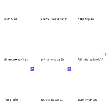
ยัยตัวตึง 01
ออมสิน แชทคำฮิตน่ารัก
วีวี่คิดถึงทุกวัน
เด็กหมวย❤️ น่ารัก 13
ดารินสาวสวย 02 บิ๊ก
ไม้จิ้มฟัน : เปลี่ยนชื่อได้
ไก่เขี่ย : (บิ๊ก)
น้องมาย นิมิมอล v.3
พับผ้า : ทำงานค่ะ