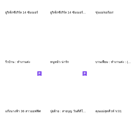
ยูริเซ็กซี่เกิร์ล 14 ซัมเมอร์
ยูริเซ็กซี่เกิร์ล 14 ซัมเมอร์ บิ๊ก
ขุ่นแม่ขอร้อง!
รั้วบ้าน : ทำงานค่ะ
หนูหมิว น่ารัก
บานเฟี้ยม : ทำงานค่ะ : (บิ๊ก)
แก๊งนางฟ้า 36 สาวออฟฟิศ
ปุยฝ้าย : สายบุญ วันดีดีในใจ
คุณแม่สุดคิ้วท์ V.01