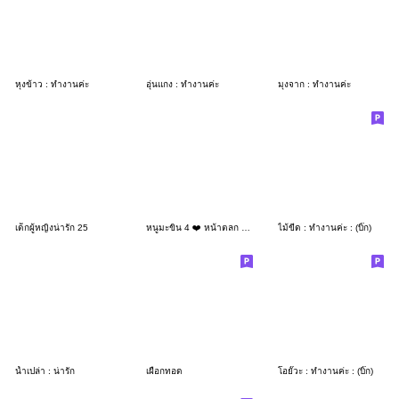
หุงข้าว : ทำงานค่ะ
อุ่นแกง : ทำงานค่ะ
มุงจาก : ทำงานค่ะ
เด็กผู้หญิงน่ารัก 25
หนูมะขิ่น 4 ❤️ หน้าตลก น่ารัก
ไม้ขีด : ทำงานค่ะ : (บิ๊ก)
น้ำเปล่า : น่ารัก
เผือกทอด
โอยั๊วะ : ทำงานค่ะ : (บิ๊ก)