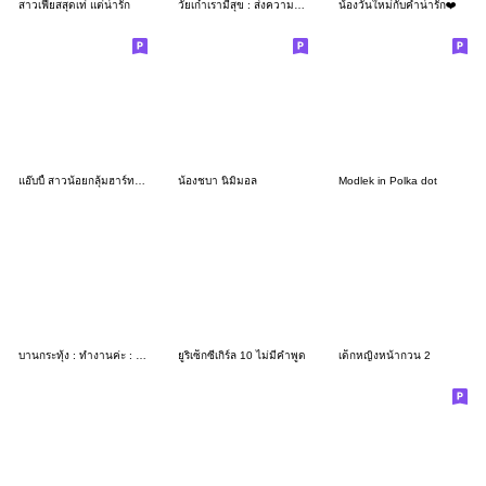
สาวเฟียสสุดเท่ แต่น่ารัก
วัยเก๋าเรามีสุข : ส่งความห่วงใย
น้องวันใหม่กับคำน่ารัก❤️
แอ๊บบี้ สาวน้อยกลุ้มฮาร์ท Vol.2
น้องชบา นิมิมอล
Modlek in Polka dot
บานกระทุ้ง : ทำงานค่ะ : (บิ๊ก)
ยูริเซ็กซี่เกิร์ล 10 ไม่มีคำพูด
เด็กหญิงหน้ากวน 2