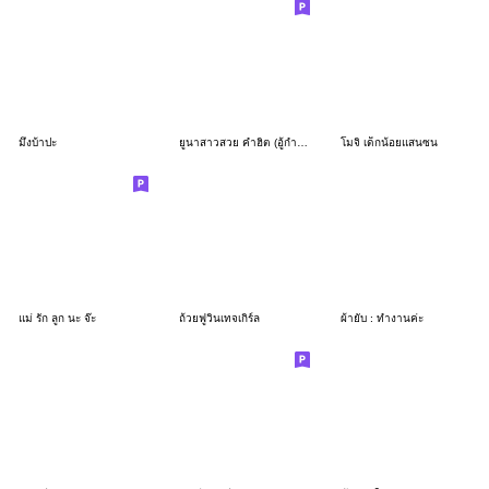
มึงบ้าปะ
ยูนาสาวสวย คำฮิต (อู้กำเมือง)
โมจิ เด็กน้อยแสนซน
แม่ รัก ลูก นะ จ๊ะ
ถ้วยฟูวินเทจเกิร์ล
ผ้ายับ : ทำงานค่ะ