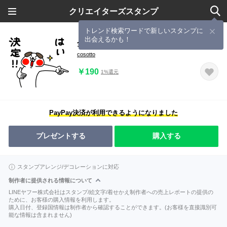
クリエイターズスタンプ
トレンド検索ワードで新しいスタンプに
出会えるかも！
全力いぬ大決断編
cosotto
￥190
1%還元
PayPay決済が利用できるようになりました
プレゼントする
購入する
スタンプアレンジ/デコレーションに対応
制作者に提供される情報について
LINEヤフー株式会社はスタンプ/絵文字/着せかえ制作者への売上レポートの提供の
ために、お客様の購入情報を利用します。
購入日付、登録国情報は制作者から確認することができます。(お客様を直接識別可
能な情報は含まれません)