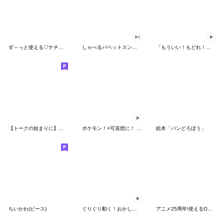
ず～っと使える♡ナチュラルガール
しゃべるパペットスンスン（HAPPY）
「もういい！もどれ！ピカチュウ！」
【トークの始まりに】ゆるカワ♪スヌーピー
ポケモン！×可哀想に！ ムチっとスタンプ
絵本「パンどろぼう」
ちいかわ(ピース)
ぐりぐり動く！おかしなポケモンスタンプ
アニメ25周年!使えるONE PIECEスタンプ