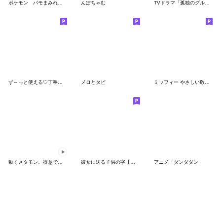
ポケモン パモまみれスタンプ
んぽちゃむ
TVドラマ「孤独のグルメ」
ず～っと使える♡丁寧な敬語お辞儀スタンプ
メロとタビ
ミッフィー やさしい敬語スタンプ
動くメタモン。得意でも苦手でもへんしん！
彼女に送る子供の字【カップル・彼氏】
アニメ「ダンダダン」