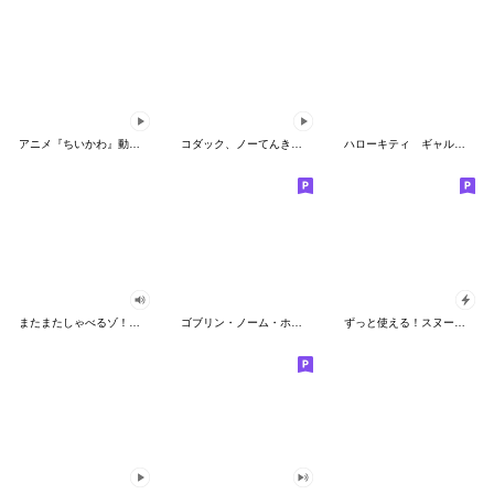
アニメ『ちいかわ』動くLINEスタンプ vol.2
コダック、ノーてんきに悩み中！
ハローキティ ギャルバイブス♡
またまたしゃべるゾ！クレヨンしんちゃん
ゴブリン・ノーム・ホーン
ずっと使える！スヌーピーのグリーティング