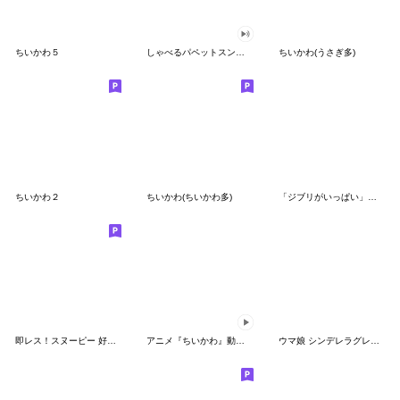
ちいかわ５
しゃべるパペットスンスン（GOOD）
ちいかわ(うさぎ多)
ちいかわ２
ちいかわ(ちいかわ多)
「ジブリがいっぱい」スタンプ
即レス！スヌーピー 好印象な長文スタンプ
アニメ『ちいかわ』動くLINEスタンプ vol.1
ウマ娘 シンデレラグレイ かんたんオグリ