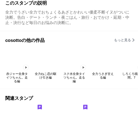
このスタンプの説明
全力でうざい全力でおちょくるあざとかわいい優柔不断イヌがついに
決断。告白・デート・ランチ・夜ごはん・旅行・おでかけ・延期・中
止・決行など毎日のお悩みの決断に。
cosottoの他の作品
もっと見る
赤ジャー全身タ
全力ねこ恋の駆
スク水全身タイ
全力うさぎ甘え
しろくろ猫
イツちゃん。走
け引き編
ツちゃん。走る
る編
間。7
る編
編
関連スタンプ