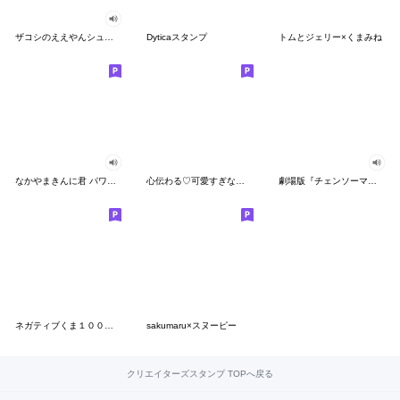
ザコシのええやんシューシュースタンプ
Dyticaスタンプ
トムとジェリー×くまみね
なかやまきんに君 パワー!!スタンプ
心伝わる♡可愛すぎない大人の長文スタンプ
劇場版『チェンソーマン レゼ篇』
ネガティブくま１００％ 憂鬱な一日
sakumaru×スヌーピー
クリエイターズスタンプ TOPへ戻る