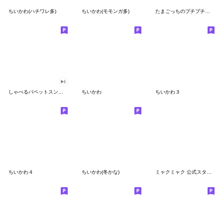
ちいかわ(ハチワレ多)
ちいかわ(モモンガ多)
たまごっちのプチプチおみせっち
しゃべるパペットスンスン
ちいかわ
ちいかわ３
ちいかわ４
ちいかわ(冬かな)
ミャクミャク 公式スタンプ第２弾