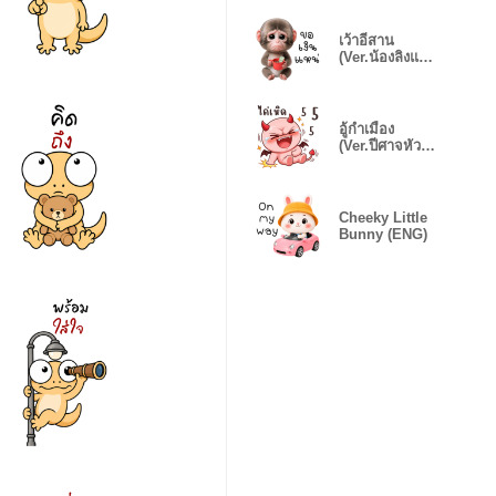
เว้าอีสาน
(Ver.น้องลิงแพม
เพิส)
อู้กำเมือง
(Ver.ปีศาจหัว
กลม)
Cheeky Little
Bunny (ENG)