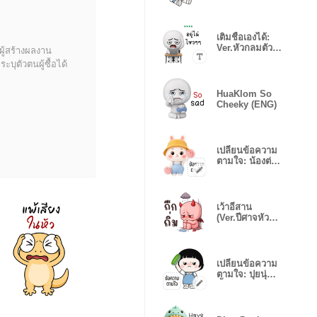
เติมชื่อเองได้:
Ver.หัวกลมตัว
ผู้สร้างผลงาน
ป่วน
บุตัวตนผู้ซื้อได้
HuaKlom So
Cheeky (ENG)
เปลี่ยนข้อความ
ตามใจ: น้องต่าย
แสนซน
เว้าอีสาน
(Ver.ปีศาจหัว
กลม)
เปลี่ยนข้อความ
ตามใจ: ปุยนุ่น
คิ้วเกิร์ล