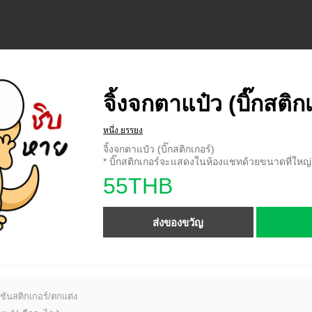
จิ้งจกตาแป๋ว (บิ๊กสติก
หนึ่ง ยรรยง
จิ้งจกตาแป๋ว (บิ๊กสติกเกอร์)
* บิ๊กสติกเกอร์จะแสดงในห้องแชทด้วยขนาดที่ใหญ่ก
55THB
ส่งของขวัญ
ชันสติกเกอร์/ตกแต่ง