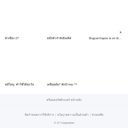
หัวเขียง 27
หมี3ตัวกำลังอินเลิฟ
Bugcat-Capoo is on the Move! Vol. 2
หมีโทมุ: คำใช้ได้ทุกวัน
เหนื่อยมั้ย? พักบ้างนะ ^^
ครีเอเตอร์สติกเกอร์ หน้าหลัก
|
|
ข้อกำหนดการใช้บริการ
นโยบายความเป็นส่วนตัว
ช่วยเหลือ
©
LY Corporation