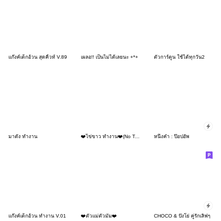
แก๊งค์เด็กอ้วน สุดคิ้วท์ V.89
เผลอ!! เป็นไม่ได้เลยนะ +*+
ตัวการ์ตูน ใช้ได้ทุกวัน2
มาตัง ทำงาน
❤️ไข่ขาว ทำงาน❤️(No Text)
หนึ่งคำ : ป๊อปอัพ
แก๊งค์เด็กอ้วน ทำงาน V.01
❤️ตัวแม่ตัวมัม❤️
CHOCO & ปังโย่ คู่รักเลิฟๆ