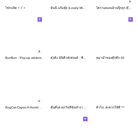
ไข่ระเบิด < 7 >
มินนี แก้มยุ้ย (Lovely Minimal Style)
โดราเอมอนอ้วนปุ๊กลุก ดุ๊กดิ๊กได้
BunBun : Pop-up stickers
ดุ๋งดิ๋ง มินิคิ้วท์เฟรนด์ : ชีวิตต้องสู้
หม่าม๊าของดุ๊กดิ๊ก 02
BugCat-Capoo A Hundred Flavors of Taiwan
ตุ๊บตั๊บ4:ทุกวันที่ฉันทำงาน อ๊าาากกกกก
ทั่วไป..สะดวกใช้ดี ^^