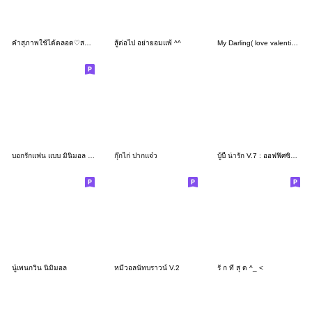
คำสุภาพใช้ได้ตลอด♡สาวธรรมชาติ
สู้ต่อไป อย่ายอมแพ้ ^^
My Darling( love valentine) : Boy
บอกรักแฟน แบบ มินิมอล (ฟ้า) ^^
กุ๊กไก่ ปากแจ๋ว
บู้บี้ น่ารัก V.7 : ออฟฟิศซินโดรม
นู๋เพนกวิน นิมิมอล
หมีวอลนัทบราวน์ V.2
รั ก ที่ สุ ด ^_ <