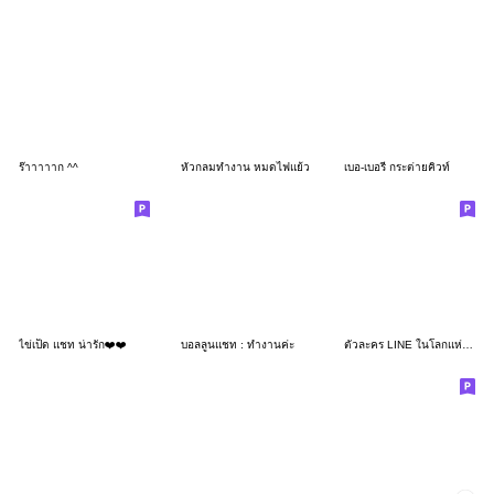
ร๊าาาาาก ^^
หัวกลมทำงาน หมดไฟแย้ว
เบอ-เบอรี่ กระต่ายคิวท์
ไข่เป็ด แชท น่ารัก❤️❤️
บอลลูนแชท : ทำงานค่ะ
ตัวละคร LINE ในโลกแห่งนิทาน☆