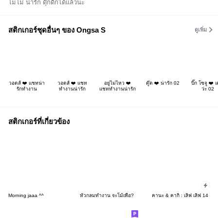
โมโม่ น่ารัก ดุ๊กดิ๊กได้แล้วนะ
สติกเกอร์ชุดอื่นๆ ของ Ongsa S
ดูเพิ่ม
วอดส์ ❤️ แชทน่า
วอดส์ ❤️ แชท
อยู่ไม่ไหว ❤️
ดู๊ด ❤️ น่ารัก 02
บิ๊ก โซจู ❤️ เ
รักทำงาน
ทำงานน่ารัก
แชททำงานน่ารัก
ว่ะ 02
สติกเกอร์ที่เกี่ยวข้อง
Morning jaaa ^^
หัวกลมทำงาน จะโม้เพื่อ?
คานะ & คากิ : เลิฟ เลิฟ 14