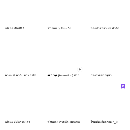
เป็ดน้อยจิมมี่23
หัวกลม :) รักนะ ^^
น้องหัวซาลาเปา คำโต
คานะ & คากิ : อาหารไทยแห่งความสุข
❤️มิว❤️ (Animation) สาวน้อยน่ารัก
กระต่ายขาวลูน่า
เพื่อนหมีที่น่ารัก3ตัว
พิ้งพลอย ต่ายน้อยแสนซน
โชคดีละกั๊ลลลลล ^_<