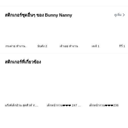
สติกเกอร์ชุดอื่นๆ ของ Bunny Nanny
ดูเพิ่ม
กระต่าย ทำงาน.
นับตัง 2
เจ้าเอย ทำงาน
เจเจ้ 1
กีวี่ 1
สติกเกอร์ที่เกี่ยวข้อง
แก๊งค์เด็กอ้วน สุดคิ้วท์ V.101
เด็กหน้ากวน❤️❤️❤️ 247 BIG
เด็กหน้ากวน❤️❤️❤️236