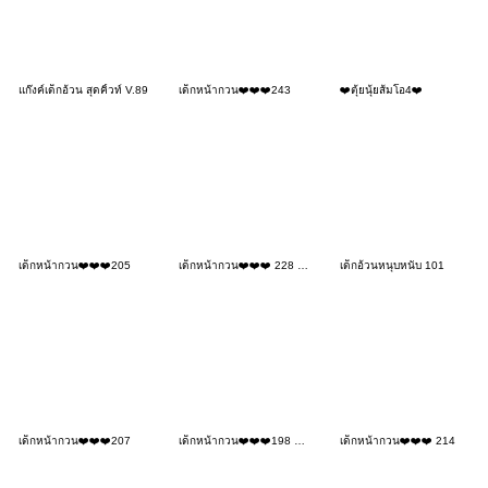
แก๊งค์เด็กอ้วน สุดคิ้วท์ V.89
เด็กหน้ากวน❤️❤️❤️243
❤️ตุ้ยนุ้ยส้มโอ4❤️
เด็กหน้ากวน❤️❤️❤️205
เด็กหน้ากวน❤️❤️❤️ 228 NoText
เด็กอ้วนหนุบหนับ 101
เด็กหน้ากวน❤️❤️❤️207
เด็กหน้ากวน❤️❤️❤️198 No Text
เด็กหน้ากวน❤️❤️❤️ 214