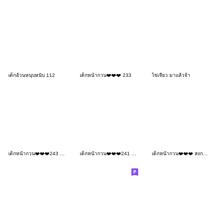
เด็กอ้วนหนุบหนับ 112
เด็กหน้ากวน❤️❤️❤️ 233
ไข่เจียว มาแล้วจ้า
เด็กหน้ากวน❤️❤️❤️243 No Text
เด็กหน้ากวน❤️❤️❤️241 BIG
เด็กหน้ากวน❤️❤️❤️ สงกรานต์ 211