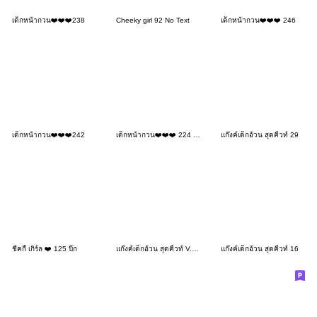
เด็กหน้ากวน❤️❤️❤️238
Cheeky girl 92 No Text
เด็กหน้ากวน❤️❤️❤️ 246
เด็กหน้ากวน❤️❤️❤️242
เด็กหน้ากวน❤️❤️❤️ 224 BIG
แก๊งค์เด็กอ้วน สุดคิ้วท์ 29
ชีคกี้ เกิร์ล ❤️ 125 บิ๊ก
แก๊งค์เด็กอ้วน สุดคิ้วท์ V.108
แก๊งค์เด็กอ้วน สุดคิ้วท์ 16