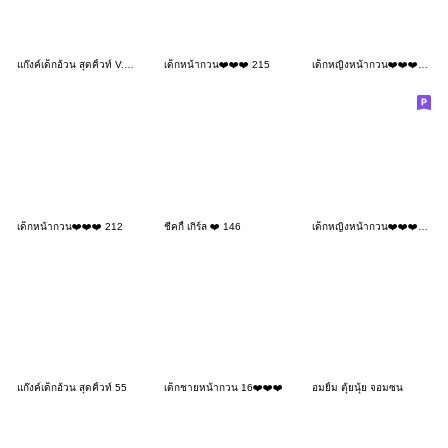
แก๊งค์เด็กอ้วน สุดคิ้วท์ V.100
เด็กหน้ากวน❤️❤️❤️ 215
เด็กหญิงหน้ากวน❤️❤️❤️108 BIG
เด็กหน้ากวน❤️❤️❤️ 212
ชีคกี้ เกิร์ล ❤️ 146
เด็กหญิงหน้ากวน❤️❤️❤️173MINI-No Text
แก๊งค์เด็กอ้วน สุดคิ้วท์ 55
เด็กชายหน้ากวน 16❤️❤️❤️
อมยิ้ม ตุ้ยนุ้ย จอมซน